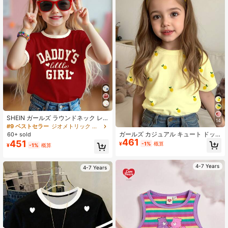
SHEIN ガールズ ラウンドネック レ
14
ター&ハート プリント カジュアル 半
#9 ベストセラー
ジオメトリック 若い女の子のTシャツ
袖Tシャツ、デイリーウェア、親子撮
ガールズ カジュアル キュート ドッ
60+ sold
影、外出、自宅、バケーション、休
461
ト柄 ミニ サマー トロピカル レモン
451
¥
-1%
概算
¥
-1%
概算
日、春夏シーズンに適しています
フルーツ柄 クリームイエロー カント
リーサイド ビーチバケーション スタ
イル ラウンドネック 半袖 Tシャツ、
4-7 Years
4-7 Years
夏に最適