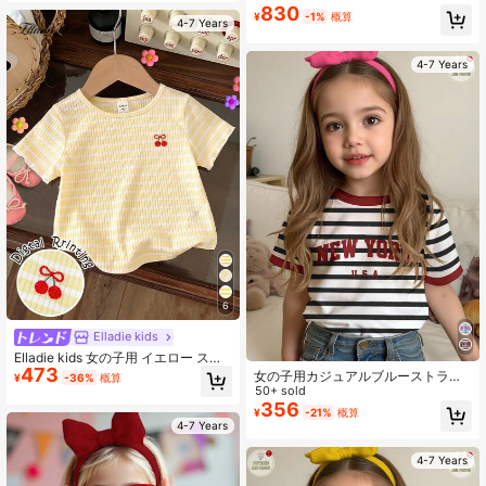
いトップス 女の子のお出かけ・旅行
830
に
¥
-1%
概算
4-7 Years
4-7 Years
6
Elladie kids
Elladie kids 女の子用 イエロー スト
473
ライプ ニット生地、チェリー刺繍T
女の子用カジュアルブルーストライ
¥
-36%
概算
シャツ、フリル ラウンドネック 半袖
プ"NEW YORK"プリント、コントラ
50+ sold
Tシャツ、ストライプ プルオーバ
ストレッド、学校再開、カレッジス
356
¥
-21%
概算
ー、旅行や休暇に活躍
タイル、ラウンドネック 半袖Tシャ
4-7 Years
ツ、夏に適しています
4-7 Years