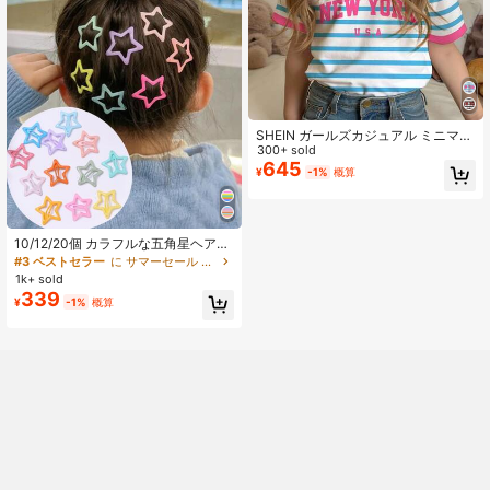
SHEIN ガールズカジュアル ミニマリ
スト ブルーストライプ "NEW YOR
300+ sold
K"英文字、コントラストピンク、学
645
¥
-1%
概算
校再開、カレッジスタイル、ラウン
ドネック 半袖Tシャツ、女の子の夏
の学校服、学校再開の服装に適して
います
10/12/20個 カラフルな五角星ヘアク
リップ、可愛い女の子ヘアアクセサ
#3 ベストセラー
に サマーセール 子供用ヘアアクセサリー
リー、学生、パーティー、集会に適
1k+ sold
しています
339
¥
-1%
概算