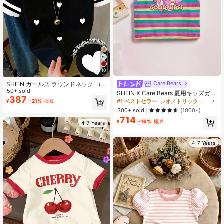
10
Care Bears
SHEIN ガールズ ラウンドネック コ
ントラストトリム ハート柄 カジュア
50+ sold
SHEIN X Care Bears 夏用キッズガー
ル ミニマリスト 半袖Tシャツ、夏の
387
ルズ タンクトップ ストライプカラー
#1 ベストセラー
ジオメトリック 若い女の子のタンクトップとキャミソール
¥
-21%
概算
日常着、学校再開、姉妹お揃い、バ
ブロック ベア＆文字プリント
300+ sold
(1000+)
ケーション ブラック&ホワイトシャ
714
ツセット ガールズ可愛い服 ハート
¥
-16%
概算
4-7 Years
4-7 Years