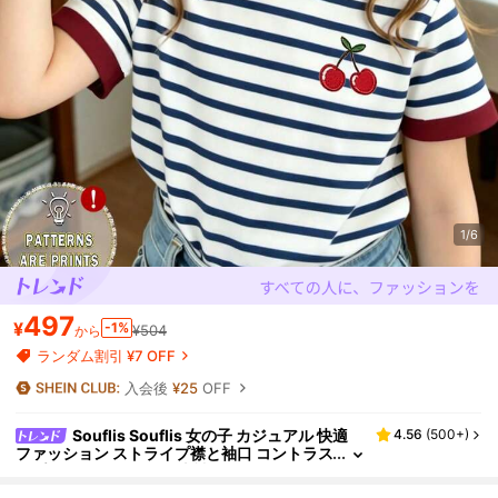
1/6
497
¥
-1%
¥504
から
ランダム割引 ¥7 OFF
入会後
¥25
OFF
Souflis Souflis 女の子 カジュアル 快適
4.56
(
500+
)
ファッション ストライプ襟と袖口 コントラス
トプリント チェリー柄 半袖 ラウンドネック
Tシャツ 夏向け トップス