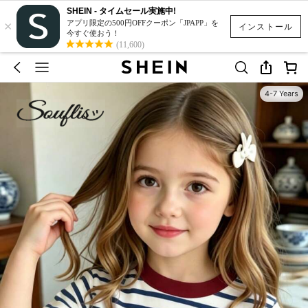
SHEIN - タイムセール実施中!
×
アプリ限定の500円OFFクーポン「JPAPP」を
インストール
今すぐ使おう！
(11,600)
4-7 Years