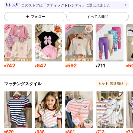
330K フォロワー
4.90
このストアは
「ブティックトレンディ」
に選ばれました
フォロー
すべての商品
330K フォロワー
4.90
330K フォロワー
4.90
330K フォロワー
4.90
742
647
592
711
5
¥
¥
¥
¥
¥
マッチングスタイル
セット
, 関連商品
330K フォロワー
4.90
330K フォロワー
4.90
330K フォロワー
4.90
679
638
801
713
7
¥
¥
¥
¥
¥