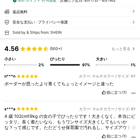
500 ポイント 付与遅延
お届け予定日:
8月17日 - 8月19日
返品無料
安全な支払い · プライバシー保護
Sold by & Ships from: SHEIN
4.56
(500+)
もっと見る
小さい
ぴったり
大きい
2%
97%
1%
n***n
カラー: マルチカラー / サイズ: 4Y
ボーダーが思ったより青くてちょっとイメージと違った
役に立つ
(1)
s***a
カラー: マルチカラー / サイズ: 6Y
4
歳
102cm19kg
の女の子でぴったりです！大きくなく、本当にピ
ッタリ。長く着たいなら、もうワンサイズ大きくしてもいいか
な？って感じです。ただどうせ保育園で汚れるし、サイズアウト
よりも汚れで破棄の方が早そうだから、我が家はぴったりでよか
役に立つ
(1)
ったかと。素材は部活着のような素材です。