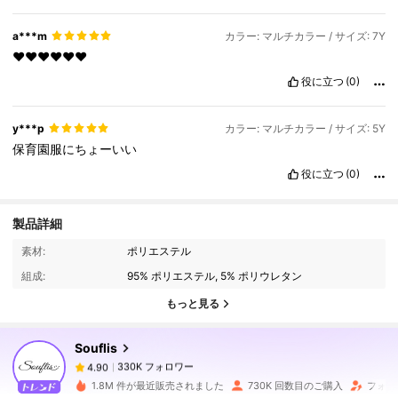
a***m
カラー: マルチカラー / サイズ: 7Y
♥️♥️♥️♥️♥️♥️
役に立つ
(0)
y***p
カラー: マルチカラー / サイズ: 5Y
保育園服にちょーいい
役に立つ
(0)
製品詳細
330K フォロワー
4.90
素材:
ポリエステル
組成:
95% ポリエステル, 5% ポリウレタン
330K フォロワー
4.90
もっと見る
Souflis
330K フォロワー
4.90
r***9
は
1日前
に購入しました
1.8M 件が最近販売されました
730K 回数目のご購入
フォロ