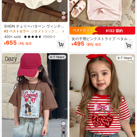
SHEIN チェリーパターン ヴィンテー
ジ風 ガールズ カジュアル クラシッ
¥132 節約
#2 ベストセラー
ジオメトリック 若い女の子のTシャツ
ク ラウンドネック 半袖Tシャツ、春
400+ sold
(1000+)
女の子用ピンクストライプ ペタル ス
夏シーズンに適しています
655
495
リーブTシャツ、新作夏ファッション
¥
-1%
概算
¥
-21%
概算
トップス
4-7 Years
4-7 Years
6