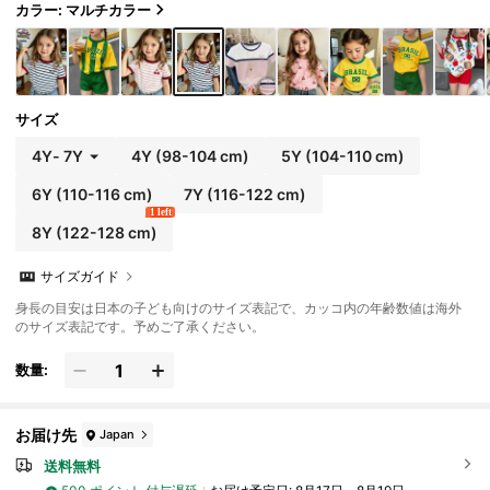
カラー: マルチカラー
サイズ
4Y
-
7Y
4Y
(98-104 cm)
5Y
(104-110 cm)
6Y
(110-116 cm)
7Y
(116-122 cm)
1 left
8Y
(122-128 cm)
サイズガイド
身長の目安は日本の子ども向けのサイズ表記で、カッコ内の年齢数値は海外
のサイズ表記です。予めご了承ください。
数量:
お届け先
Japan
送料無料