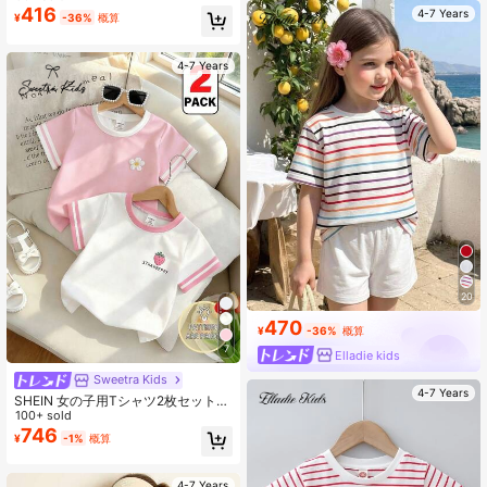
スリーブフィッティングクルーネッ
416
4-7 Years
¥
-36%
概算
クTシャツ、春夏の日常着、アウトド
ア、バケーション、ホリデーウェ
ア、快適、スタイリッシュガール
ズ、カジュアルウェア、キッズビン
4-7 Years
テージ沿岸グラフィックティー、ニ
ュースタイル、ホームカミング、リ
ラックスした雰囲気、新学期、ガー
リースタイル
20
470
¥
-36%
概算
7
Elladie kids
Sweetra Kids
4-7 Years
SHEIN 女の子用Tシャツ2枚セット、
花柄レッドTシャツと苺柄ホワイトT
100+ sold
シャツ、快適な夏スタイル、春夏秋
746
¥
-1%
概算
に適用、ホワイト、ピンク、デイリ
ーウェア、ファッショナブルでかわ
いいガールズトップス 4歳-7歳
4-7 Years