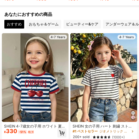
330K フォロワー
4.90
あなたにおすすめの商品
おすすめ
おもちゃ＆ゲーム
ビューティー&ケア
アンダーウェア＆ル
4-7 Years
4-7 Years
SHEIN 4-7歳女の子用 ホワイト 夏用
SHEIN 女の子用 ハート 刺繍 ストラ
330
通学 日常着 チェリー柄 ストライプ
イプtシャツ
#1 ベストセラー
ジオメトリック 若い女の子のTシャツ
¥
-51%
概算
ソフトニット 半袖Tシャツ、かわい
200+ sold
(1000+)