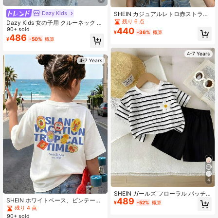
Dazy Kids
SHEIN カジュアルレトロ赤ストライ
プ フルーツハート チェリーパターン
残り 6 点
Dazy Kids 女の子用 クルーネック プ
ラウンドネック 半袖Tシャツ、学校
リント 半袖 ニットTシャツ、夏
90+ sold
440
¥
-36%
概算
再開シーズン、カレッジスタイル、
486
¥
-50%
概算
夏の女の子チェリーシャツ、子供
服、女の子トップス、可愛い子供ト
4-7 Years
ップス、女の子Tシャツ、子供ストラ
4-7 Years
イプTシャツ、若い女の子の服、チェ
リープリントTシャツ
4
SHEIN ガールズ フローラル パッチ
489
SHEIN ホワイトベース、ビンテージ
ストライプ 半袖 カジュアルTシャツ
¥
-52%
概算
沿岸フルーツ&ロブスター柄、ガール
残り 4 点
ズカジュアルミニマリストショート
90+ sold