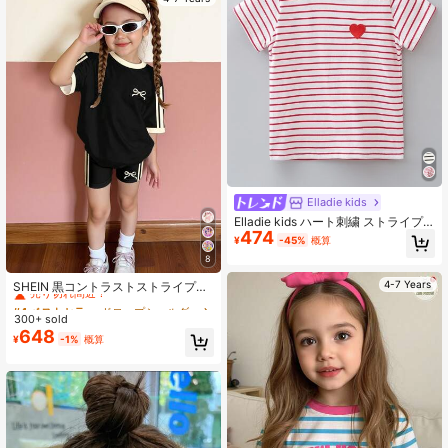
Elladie kids
Elladie kids ハート刺繍 ストライプT
474
シャツ 少女用
¥
-45%
概算
8
#4 ベストセラー
ドロップショルダー 若い女の子のTシャツコーデ
売り切れ間近！
4-7 Years
SHEIN 黒コントラストストライプ、
ミニリボン柄、若い女の子カジュア
#4 ベストセラー
#4 ベストセラー
ドロップショルダー 若い女の子のTシャツコーデ
ドロップショルダー 若い女の子のTシャツコーデ
ルミニマリスト快適ラウンドネック
300+ sold
売り切れ間近！
売り切れ間近！
ルーズ 半袖Tシャツトップとスキニ
648
#4 ベストセラー
ドロップショルダー 若い女の子のTシャツコーデ
¥
-1%
概算
ーバイクショーツレギンスセット、
売り切れ間近！
デイリーウェア、ストリートスタイ
ル、外出、自宅、バケーション、ス
ポーツ、ホームカミング、入学、春
夏に適しています