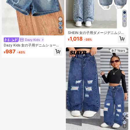
5
5
SHEIN 女の子用ダメージデニムジー
ンズ、春夏秋冬、新作、ファッショ
1,018
Dazy Kids
¥
-35%
ナブルなカジュアルスタイル、ミデ
ィアムブルーのビンテージウォッシ
Dazy Kids 女の子用デニムショーツ
ュ、ウエストゴム、バタフライアッ
夏
987
4-7 Years
¥
-43%
プリケポケットデコレーション、裾
ダメージ&フレイド、ストレートリラ
ックスフィット、柔らかくて快適な
生地、デイリー、バケーション、ミ
ュージックフェス、パーティーなど
様々なシーンで活躍、秋の新作コレ
クション
5