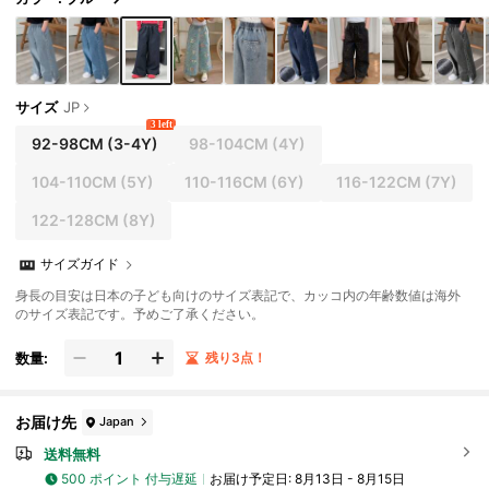
サイズ
JP
3 left
92-98CM
(3-4Y)
98-104CM
(4Y)
104-110CM
(5Y)
110-116CM
(6Y)
116-122CM
(7Y)
122-128CM
(8Y)
サイズガイド
身長の目安は日本の子ども向けのサイズ表記で、カッコ内の年齢数値は海外
のサイズ表記です。予めご了承ください。
数量:
残り3点！
お届け先
Japan
送料無料
500 ポイント 付与遅延
お届け予定日:
8月13日 - 8月15日