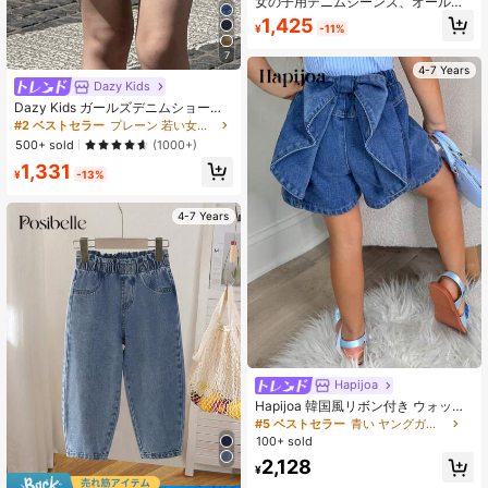
女の子用デニムジーンズ、オールシ
ーズン新作、ファッションカジュア
1,425
¥
-11%
ル、ヴィンテージミッドブルーデニ
ムウォッシュ、伸縮性ウエストデザ
7
イン、ホワイトとピンクの刺繍リボ
4-7 Years
ンクラフト、ファッション、ストレ
Dazy Kids
ートレッグルーズフィット、プレミ
Dazy Kids ガールズデニムショー
アムコットンデニム生地快適で肌に
ツ、ガールズサマー
優しい、デイリー多用途ファッショ
#2 ベストセラー
プレーン 若い女の子のデニムショートパンツ
ンスタイル、オールシーズン新作女
500+ sold
(1000+)
の子用デニムジーンズ
1,331
¥
-13%
4-7 Years
Hapijoa
Hapijoa 韓国風リボン付き ウォッシ
ュ加工デニムショートパンツ ガール
#5 ベストセラー
青い ヤングガールズデニム
ズ 春服
100+ sold
2,128
¥