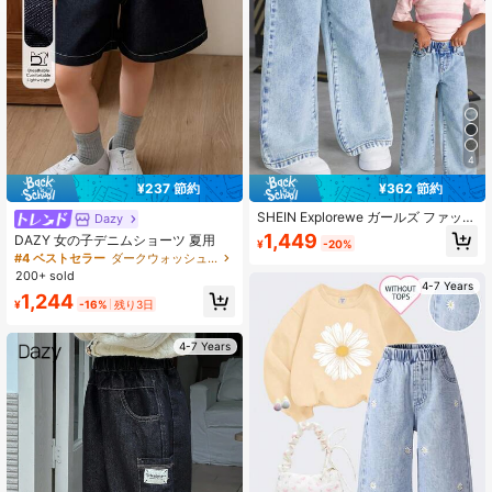
160K フォロワー
4.89
160K フォロワー
4.89
4
¥237 節約
¥362 節約
SHEIN Explorewe ガールズ ファッシ
Dazy
ョン ブリーチ ワイドレッグ カジュ
1,449
DAZY 女の子デニムショーツ 夏用
¥
-20%
アル デニムジーンズ
#4 ベストセラー
ダークウォッシュ ヤングガールズデニム
200+ sold
4-7 Years
1,244
¥
-16%
残り3日
4-7 Years