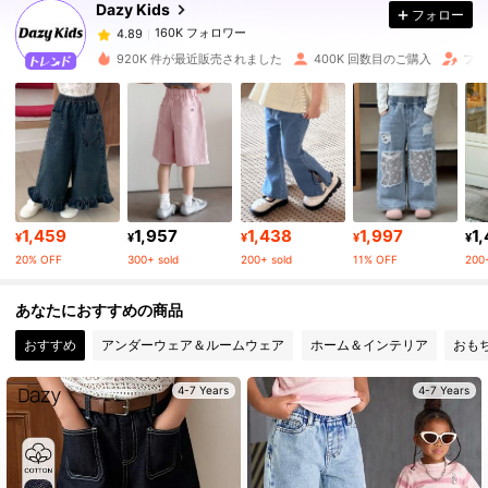
Dazy Kids
フォロー
160K フォロワー
4.89
q***p
は
1日前
に購入しました
920K 件が最近販売されました
400K 回数目のご購入
フォ
160K フォロワー
4.89
160K フォロワー
4.89
160K フォロワー
4.89
1,459
1,957
1,438
1,997
1
¥
¥
¥
¥
¥
20% OFF
300+ sold
200+ sold
11% OFF
200+
160K フォロワー
4.89
あなたにおすすめの商品
おすすめ
アンダーウェア＆ルームウェア
ホーム＆インテリア
おも
160K フォロワー
4.89
4-7 Years
4-7 Years
160K フォロワー
4.89