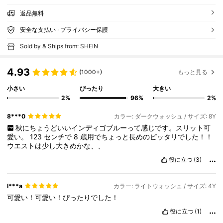
返品無料
安全な支払い · プライバシー保護
Sold by & Ships from: SHEIN
4.93
(1000+)
もっと見る
小さい
ぴったり
大きい
2%
96%
2%
8***0
カラー: ダークウォッシュ / サイズ: 8Y
秋にちょうどいいインディゴブルーって感じです。スリット可
愛い。
123
センチで
8
歳用でちょっと長めのピッタリでした！！
ウエストは少し大きめかな、、
役に立つ
(3)
l***a
カラー: ライトウォッシュ / サイズ: 4Y
可愛い！可愛い！ぴったりでした！
役に立つ
(1)