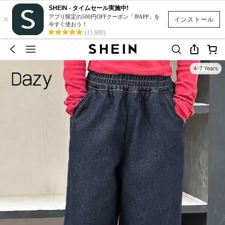
SHEIN - タイムセール実施中!
×
アプリ限定の500円OFFクーポン「JPAPP」を
インストール
今すぐ使おう！
(11,600)
4-7 Years