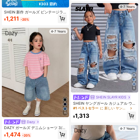
¥303 節約
4-7 Years
SHEIN 新作 ガールズ ビンテージラ
イトウォッシュジーンズ、ギャザー
1,211
¥
-20%
入りウエストバンド、柔らかく快適
な生地、多用途デイリーファッショ
ン、オールシーズン対応
4-7 Years
9
SHEIN SLAYR KIDS
SHEIN ヤングガール カジュアル ウ
ォッシュ加工 ダメージデニムジーン
#1 ベストセラー
に 新しい ヤングガールズデニム
ズ
15
1,313
¥
Dazy
DAZY ガールズ デニムショーツ 3/4
4-7 Years
丈 ウエスト伸縮 夏用
1,474
¥
-20%