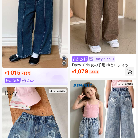
Dazy Kids
Dazy Kids 女の子用 ゆとりフィット
デニムジーンズ
1,079
1,015
¥
-44%
¥
-35%
Dazy
4-7 Years
4-7 Years