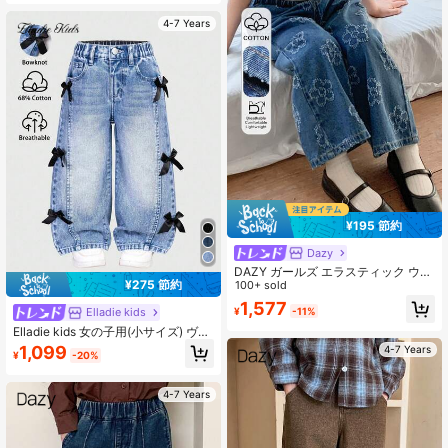
4-7 Years
¥195 節約
Dazy
DAZY ガールズ エラスティック ウエ
¥275 節約
スト フローラル プリント カジュア
100+ sold
ル 汎用性の高い ワイドレッグ ジー
1,577
¥
-11%
Elladie kids
ンズ 春服
Elladie kids 女の子用(小サイズ) ヴィ
ンテージ風 ファッション パーソナラ
1,099
4-7 Years
¥
-20%
イズ フロントパネル スプリット ブ
リーチデニム ワイドレッグジーンズ
3Dリボウ付き、オールシーズン使え
4-7 Years
るカジュアルブルーパンツ