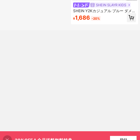
SHEIN SLAYR KIDS
SHEIN Y2Kカジュアル ブルー ダメー
ジ加工 ルーズフィット デニムジーン
1,686
¥
-20%
ズ、女の子春夏カジュアルバケーシ
ョンホーボーデニムパンツ
登録