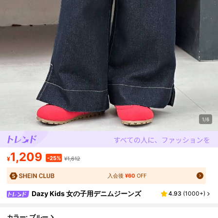
1/6
1,209
-25%
¥
¥1,612
入会後
¥60
OFF
Dazy Kids 女の子用デニムジーンズ
4.93
(
1000+
)
カラー: ブルー