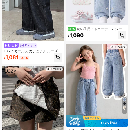
女の子用トドラーデニムジーン
NEW
ズ、オールシーズン新作、かわいい
1,090
¥
カジュアルスタイル、ヴィンテージ
ライトブルー、デイジー刺繍デザイ
ンのウエストゴム、ファッショナブ
Dazy
4-7 Years
ルなストレートレッグフィット、柔
DAZY ガールズ カジュアル ルーズ
らかく快適な生地、多用途なデイリ
ワイドレッグ 多用途 ジーンズ バギ
1,081
ーウェア、春/秋新作女の子用トドラ
¥
-46%
ーパンツ
ーデニムロングパンツ
4-7 Years
11
¥176 節約