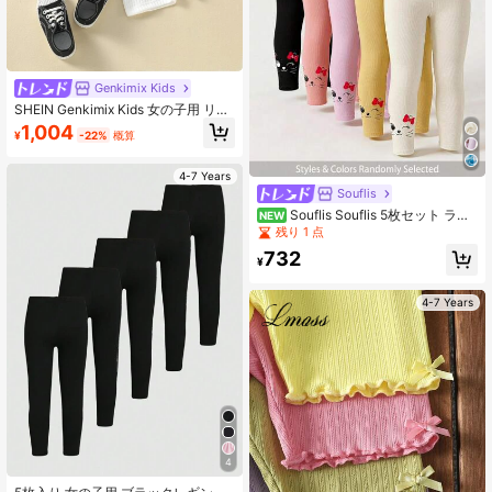
Genkimix Kids
SHEIN Genkimix Kids 女の子用 リブ
ニット バイカーショーツ 4枚セット
1,004
¥
-22%
概算
4-7 Years
Souflis
Souflis Souflis 5枚セット ラン
NEW
ダム発送 1枚 春夏オールシーズン対
残り 1 点
応 女の子用レギンス スウィート か
732
わいい リボン 猫柄 万能 ソフト 快適
¥
リブニット リブヘム マルチピースセ
ット レギンス
4-7 Years
4