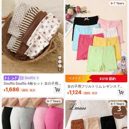
4-7 Years
8
5
Souflis
¥319 節約
Souflis Souflis 4枚セット 女の子用
女の子用フリルトリム レギンス 7枚
フローラル柄 かわいい 万能 アプリ
1,686
パック、日常着用可能な安全ショー
¥
-22%
概算
1,124
コット モランディカラー ストライプ
¥
-22%
概算
ツ
ニットレギンスセット、オールシー
ズン対応
4-7 Years
4-7 Years