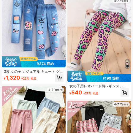
4-7 Years
¥374 節約
3枚 女の子 カジュアル キュート グラ
フィティ、ヒョウ柄、蝶、キャッ
1,320
¥199 節約
¥
-22%
概算
ト、デニム風プリントレギンス
女の子用レオパード柄レギンス、子
4-7 Years
供用スナッグフィットクロップドパ
540
¥
-27%
概算
ンツ、パーソナライズされたミッド
カーフトラウザー、スリムフィット
ソフトで多用途、オールシーズン対
4-7 Years
応、タイツ