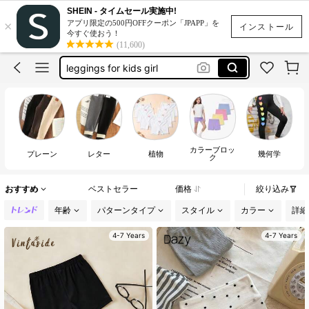
thermal pants for kids girls
SHEIN - タイムセール実施中!
×
アプリ限定の500円OFFクーポン「JPAPP」を
ポンチョ
インストール
今すぐ使おう！
(11,600)
leggings for kids girl
leggings niña
leggings for girls cotton
thermal pants for kids girls
ポンチョ
カラーブロッ
プレーン
レター
植物
幾何学
ク
おすすめ
ベストセラー
価格
絞り込み
年齢
パターンタイプ
スタイル
カラー
詳細
4-7 Years
4-7 Years