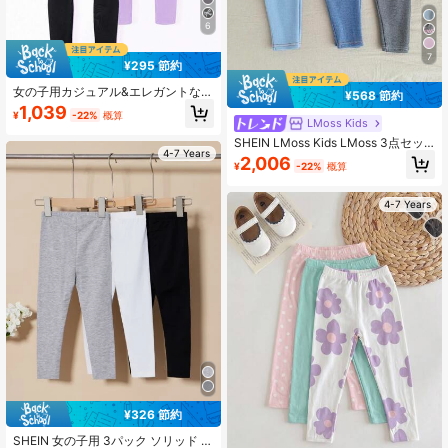
6
7
¥295 節約
女の子用カジュアル&エレガントなプ
¥568 節約
リンセスちょう結び&蝶柄プリントス
1,039
¥
-22%
概算
カート&レギンスセット2枚組、春
LMoss Kids
夏、休暇、夏、旅行に
SHEIN LMoss Kids LMoss 3点セッ
4-7 Years
ト キッズ ニットレギンス&タイトフ
2,006
¥
-22%
概算
ィットカジュアルウェア 女の子用
4-7 Years
¥326 節約
SHEIN 女の子用 3パック ソリッド レ