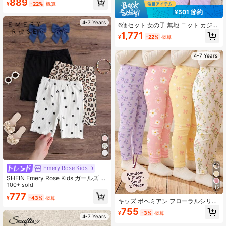
889
¥
-22%
概算
¥501 節約
4-7 Years
6個セット 女の子 無地 ニット カジュ
アルレギンスショーツ
1,771
¥
-22%
概算
4-7 Years
Emery Rose Kids
SHEIN Emery Rose Kids ガールズ サ
マーカジュアル オールオーバープリ
100+ sold
15
ント リブ 伸縮ウエストレギンス
777
¥
-43%
概算
キッズ ボヘミアン フローラルシリー
ズ、女の子 カジュアル シンプル ロ
755
¥
-3%
概算
ングレギンス、秋冬の日常着に適し
4-7 Years
ています、ランダム 2枚/セット