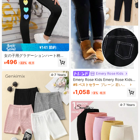
¥141 節約
女の子用グラデーションハート柄レ
ギンス、スリムフィット、快適、ス
496
¥
-22%
概算
リムフィット、クロップドパンツ、
カジュアル、スポーツ、ヨガ、子供
用に適しています
Emery Rose Kids
4-7 Years
Emery Rose Kids Emery Rose Kids
女の子用カジュアル 万能 ブラック
#5 ベストセラー
プレーン 若い女の子のレギンス
ニット スキニーレギンス
1,058
¥
-3%
概算
4-7 Years