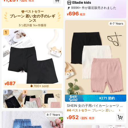
¥
-22%
概算
地、春夏秋冬のアウトドア活動、ヨ
Elladie kids
ガ、ダンス、ジョギング、サイクリ
999K+ 件が最近販売されました
ング、学校や日常カジュアルウェア
ベストセラー
999K+ 回数目のご購入
696
に適しています
¥
概算
プレーン 若い女の子のレギ
366K サブスクリプション
ンス
4-7 Years
5つ星評価 1k+件獲得
1
687
¥
700+ sold
2
3
4
¥271 節約
SHEIN 女の子用バイカーショーツ レ
タスカットトリム 3枚入り
#4 ベストセラー
プレーン 若い女の子のレギンス
4-7 Years
952
¥
-22%
概算