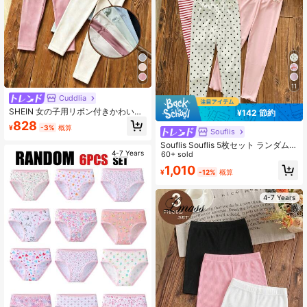
11
Cuddlia
SHEIN 女の子用リボン付きかわいい
¥142 節約
無地レギンス、快適でフィット感の
828
¥
-3%
概算
あるロングデザイン、春、秋、冬に
Souflis
適しています、ランダムに2枚送られ
Souflis Souflis 5枚セット ランダム2
ます
4-7 Years
枚 春夏オールシーズン対応 女の子用
60+ sold
水玉 ハート ストライプ柄 スウィー
1,010
¥
-12%
概算
ト かわいい 万能 ソフト 快適 リブニ
ットヘム マルチピースレギンス
4-7 Years