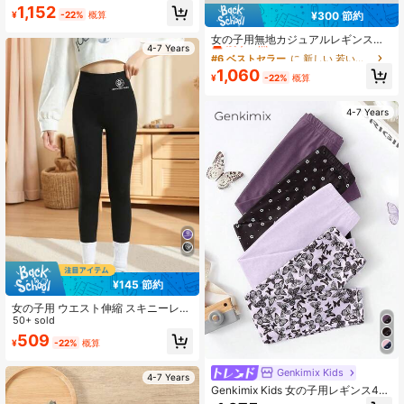
ギンス シック 秋冬
1,152
¥300 節約
¥
-22%
概算
#6 ベストセラー
に 新しい 若い女の子のボトムス
残り 5 点
女の子用無地カジュアルレギンスセ
4-7 Years
ット3枚入り、オールシーズン対応、
#6 ベストセラー
#6 ベストセラー
に 新しい 若い女の子のボトムス
に 新しい 若い女の子のボトムス
スポーツやデイリーカジュアルウェ
残り 5 点
残り 5 点
1,060
アに適しています
¥
-22%
概算
#6 ベストセラー
に 新しい 若い女の子のボトムス
残り 5 点
4-7 Years
¥145 節約
女の子用 ウエスト伸縮 スキニーレギ
ンス、快適なプリント カジュアル 日
50+ sold
常着クロップドパンツ、デイリー、
509
¥
-22%
概算
スポーツ、ヨガなど多用途
Genkimix Kids
4-7 Years
Genkimix Kids 女の子用レギンス4枚
セット、ベビーパープル、夏用パー