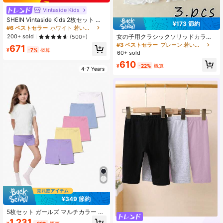
Vintaside Kids
SHEIN Vintaside Kids 2枚セット 少
¥173 節約
女用 可愛い 快適 マルチカラーレギ
#6 ベストセラー
ホワイト 若い女の子のボトムス
ンス、春夏カジュアル、スポーツ&レ
女の子用クラシックソリッドカラー
200+ sold
(500+)
ジャー、ミニマリスト快適な白ショ
セーフティーショーツ3枚パック、通
#3 ベストセラー
プレーン 若い女の子のレギンス
671
ーツセット
気性のあるカジュアルアンダーショ
¥
-7%
概算
60+ sold
ーツ、夏用
610
¥
-22%
概算
4-7 Years
¥349 節約
5枚セット ガールズ マルチカラー カ
ジュアルショーツ、ソフトニット生
1,231