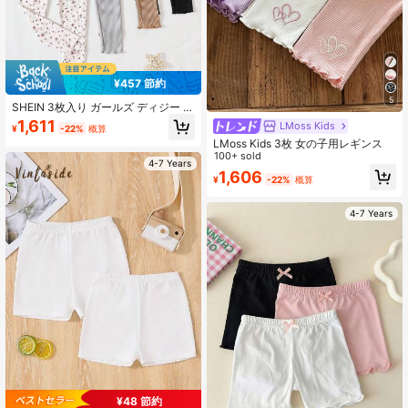
¥457 節約
5
SHEIN 3枚入り ガールズ ディジー フ
ローラル & ソリッドブラウン リブ ウ
1,611
LMoss Kids
¥
-22%
概算
エストゴム レギンス、クラシック &
LMoss Kids 3枚 女の子用レギンス
シンプル、春秋
100+ sold
4-7 Years
1,606
¥
-22%
概算
4-7 Years
¥48 節約