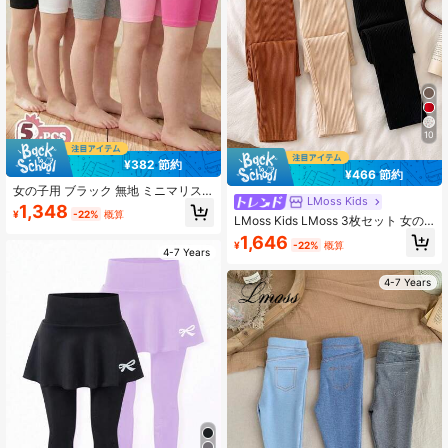
10
¥382 節約
¥466 節約
女の子用 ブラック 無地 ミニマリス
LMoss Kids
ト 快適 タイトショーツ/レギンス 5枚
1,348
¥
-22%
概算
セット
LMoss Kids LMoss 3枚セット 女の
子 無地 フィットカジュアルレギン
1,646
¥
-22%
概算
ス、クリスマス、快適な秋冬スタイ
4-7 Years
ル、あたたかい秋冬スタイル
4-7 Years