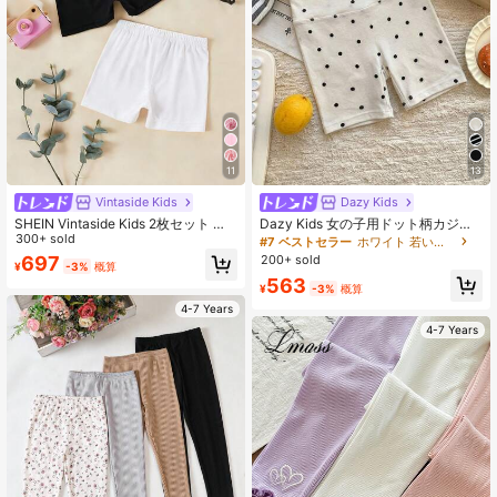
11
13
Vintaside Kids
Dazy Kids
SHEIN Vintaside Kids 2枚セット ガ
Dazy Kids 女の子用ドット柄カジュ
ールズ かわいい快適 マルチカラーレ
300+ sold
アルショーツ、デイリーウェアに最
#7 ベストセラー
ホワイト 若い女の子のボトムス
ギンス、春夏カジュアル、スポーツ&
適、夏用
200+ sold
697
¥
-3%
概算
レジャー、ミニマリスト快適ホワイ
563
トショーツセット
¥
-3%
概算
4-7 Years
4-7 Years