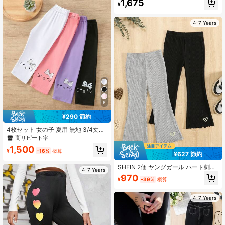
1,675
¥
プル蝶花柄ハイウエスト伸縮レギン
ス ピンク ブラック ホワイト スイー
ト 2026年新作
4-7 Years
6
¥290 節約
4枚セット 女の子 夏用 無地 3/4丈レ
ギンス - ソフト、伸縮性、通気性の
高リピート率
あるタイトパンツ、4-7歳向け、ウ
1,500
エストゴム入り、猫&リボン柄、カジ
¥
-16%
概算
¥627 節約
ュアルプレイやアウトドア活動に適
しています
SHEIN 2個 ヤングガール ハート刺繡
4-7 Years
レタストリム フレアレッグパンツ
970
¥
-39%
概算
4-7 Years