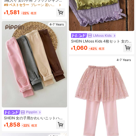
5枚入り 女の子用 ブラックレギン
ス、春夏秋冬シーズン、屋外活動や
#9 ベストセラー
プレーン 若い女の子のレギンス
日常着に適しています
1,581
¥
-22%
概算
4-7 Years
LMoss Kids
SHEIN LMoss Kids 4枚セット 女の
子 無地 フィットカジュアルレギンス
1,060
¥
-42%
概算
4-7 Years
Pipplin
SHEIN 女の子用かわいいニットハー
トパターンレギンスセット4枚組、秋
1,858
¥
-22%
概算
冬に活躍、家庭、アウトドア、学
校、デイリーレジャーに適していま
す