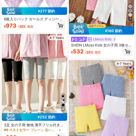
¥277 節約
6枚入りパック ガールズ ディジー フ
7
ローラル & ハート柄 快適コットンブ
973
¥
-22%
概算
リーフ、幼児&小児用アソートスタイ
¥160 節約
ル
4-7 Years
LMoss Kids
SHEIN LMoss Kids 女の子用 3枚セ
ット ソリッド ウエストゴム入り バ
532
¥
-23%
概算
イクショーツ 女の子用ショーツ
4-7 Years
4
¥252 節約
3足 女の子用 無地 薄手フリル付きレ
ギンス、重ね着やアウターに最適、
#6 ベストセラー
プレーン 若い女の子のレギンス
春秋に活躍