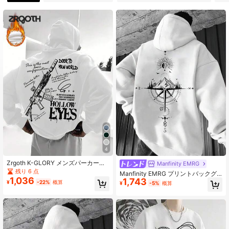
63K フォロワー
4.79
63K フォロワー
4.79
63K フォロワー
4.79
63K フォロワー
4.79
4
63K フォロワー
4.79
Zrgoth K-GLORY メンズパーカー、
Manfinity EMRG
秋冬新作、パーソナライズされたス
残り 6 点
Manfinity EMRG プリントバックグ
トリートウェポン&スローガンプリン
1,036
1,743
ラフィック付き メンズ ルーズフィッ
¥
-22%
概算
¥
-5%
概算
トカンガルーポケットプルオーバー
63K フォロワー
4.79
ト フーデッドスウェットシャツ 長袖
スウェットシャツ
パーカー、友人、夫、彼氏へのギフ
トに、秋向け