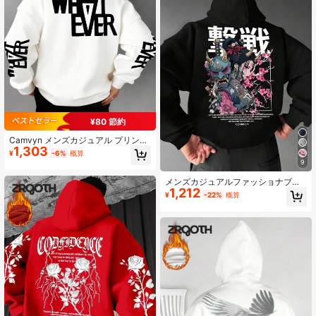
¥80 節約
Camvyn メンズカジュアル プリント
1,303
ルーズフィット パーカースウェット
¥
-6%
概算
シャツ、ストリートファッション、
9
秋冬
メンズカジュアルファッショナブル
1,212
ストリートスタイル日常通勤アニメ
¥
-22%
概算
キャラクタースローガンプリントカ
ンガルーポケットドローストリング
パーカー、秋冬