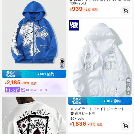
にも合わせやすい
ニマリスト 祈りの手 半袖Tシャツ
100+ sold
939
¥
-3%
概算
¥461 節約
2,185
¥
-17%
概算
ROMWE MEN
4
¥387 節約
#1 ベストセラー
アヴァンギャルド - ゴシック/パンク メンズジャケットとコート
高リピート率
メンズ ライトウェイトジャケット、
アウトドア フィッシング、バケーシ
#1 ベストセラー
#1 ベストセラー
アヴァンギャルド - ゴシック/パンク メンズジャケットとコート
アヴァンギャルド - ゴシック/パンク メンズジャケットとコート
ョン、トラベル、ビーチ、カップル
80+ sold
高リピート率
高リピート率
スポーツウェア、夏に適しています
1,836
#1 ベストセラー
アヴァンギャルド - ゴシック/パンク メンズジャケットとコート
¥
-17%
概算
高リピート率