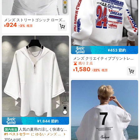
5
メンズ ストリートゴシック ローズプ
924
リント 半袖Tシャツ、夏に最適、快
¥
-3%
概算
適で通気性のある、ファッション
¥453 節約
メンズ クリエイティブプリントレタ
ー カジュアルスポーツ通勤 多用途
残り 2 点
長袖パーカースウェットシャツ、秋
1,580
¥
-22%
概算
用
¥1,644 節約
人気の夏用の涼しく快適な
国内発送
メンズバットスリーブジッパーフー
#1 ベストセラー
に ゆるい メンズ ジップアップ パーカー
ド付きTシャツ。春と秋に適した、日
100+ sold