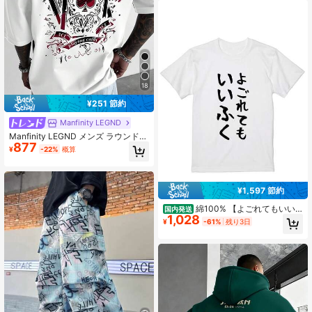
18
¥251 節約
Manfinity LEGND
Manfinity LEGND メンズ ラウンドネ
877
ック 半袖 クリエイティブ プレイン
¥
-22%
概算
グカード グラフィック カジュアル
多用途 Tシャツ
¥1,597 節約
綿100% 【よごれてもいい
国内発送
1,028
ふく】おもしろ 文字 面白い ネタ 笑
¥
-61%
残り3日
える ふざけ 遊び心 ユーモア お笑い
変わった ウケ狙い 楽しい Tシャツ