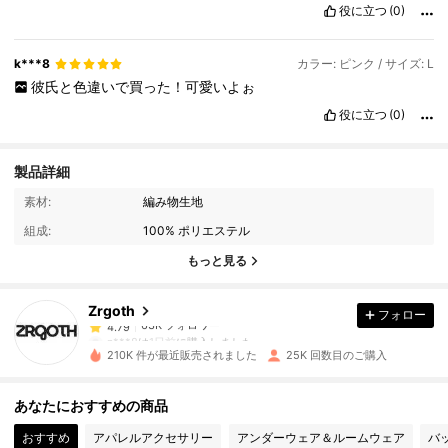
役に立つ
(0)
k***8
カラー: ピンク / サイズ: L
彼氏と色違いで買った！可愛いよぉ
役に立つ
(0)
製品詳細
63K フォロワー
4.79
素材:
編み物生地
組成:
100% ポリエステル
63K フォロワー
4.79
もっと見る
Zrgoth
フォロー
63K フォロワー
4.79
n***8
は
1日前
に購入しました
210K 件が最近販売されました
25K 回数目のご購入
63K フォロワー
4.79
あなたにおすすめの商品
おすすめ
アパレルアクセサリー
アンダーウェア＆ルームウェア
バ
63K フォロワー
4.79