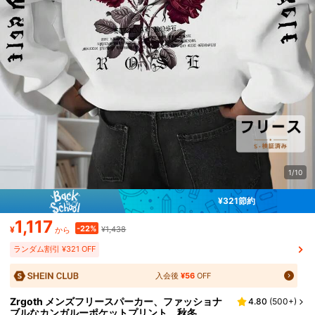
1/10
¥321節約
1,117
-22%
¥
¥1,438
から
ランダム割引 ¥321 OFF
入会後
¥56
OFF
Zrgoth メンズフリースパーカー、ファッショナ
4.80
(
500+
)
ブルなカンガルーポケットプリント、秋冬