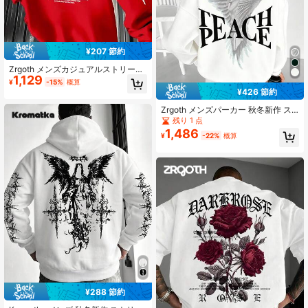
¥207 節約
Zrgoth メンズカジュアルストリート
1,129
ウェア ローズ&スローガンプリント
¥
-15%
概算
パーカー、秋/冬
¥426 節約
Zrgoth メンズパーカー 秋冬新作 ス
トリートスタイル "PEACE" ウィング
残り 1 点
グラフィックプリント 裏起毛 フーデ
1,486
¥
-22%
概算
ッドスウェットシャツ
¥288 節約