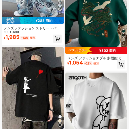
6
¥285 節約
メンズファッション ストリートパン
ク調 オールオーバーカモフラージュ
100+ sold
落書きプリント ルーズフィット スト
1,985
¥
-13%
概算
リートウェア ワイドレッグカーゴパ
6
ンツ
¥302 節約
メンズ ファッショナブル 多機能 カ
1,054
ジュアル 鶴プリント パーカー スウ
¥
-22%
概算
ェットシャツ、秋冬