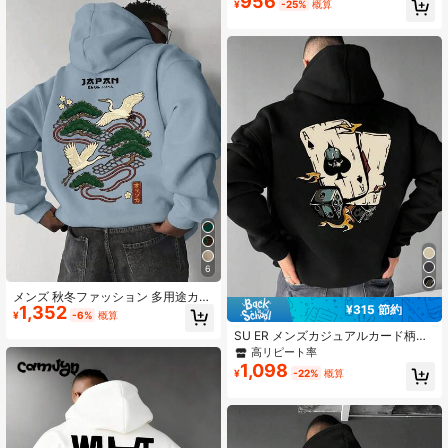
956
¥
-25%
概算
スウェット、夫、彼氏、友人へのギ
フトに最適
6
メンズ 秋冬ファッション 多用途カジ
1,352
¥315 節約
ュアル 鶴プリントパーカー
¥
-6%
概算
SU ER メンズカジュアルカード柄パ
ーカー ポケット付き 秋冬
高リピート率
1,098
¥
-22%
概算