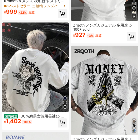
Krometka メンズ 秋冬新作 ストリー
トファッション アートパンク ゴシッ
#8 ベストセラー
に 植物 メンズパーカー&スウェットシャツ
クパンク ストリートスタイル エンジ
999
¥
-22%
概算
ェル&トゲワイヤー グラフィックプ
9
リント フリースパーカー
Zrgoth メンズカジュアル 多用途 シ
ンプル ローズフラワープリント 半袖
100+ sold
Tシャツ
927
¥
-3%
概算
100％綿男女兼用長袖tシャ
国内発送
1,402
ツ 秋服200g快適通気面白いtシャツ
¥
-36%
アニメ ベスト tシャツ メンズ アウ
トドアレジャー運動ファッションプ
リント y2k トップス アンダーシャツ
黒 日常のレジャーにどんなスタイル
Zrgoth メンズカジュアル 多用途 ミ