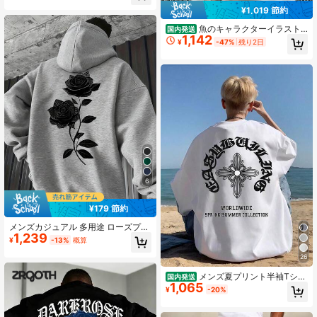
ー、通勤に最適、秋冬
¥1,019 節約
魚のキャラクターイラスト
国内発送
1,142
プリント ホワイト 半袖Tシャツ 綿10
¥
-47%
残り2日
0% メンズ 可愛い カジュアル,国内配
送、2026年新型半袖、日常外出通勤
通学に適しており、生地が快適で、
長さが標準で、機械洗濯が可能
6
¥179 節約
メンズカジュアル 多用途 ローズプリ
1,239
ント カンガルーポケット ドロースト
¥
-13%
概算
リング付きパーカー 秋冬
26
メンズ夏プリント半袖Tシャ
国内発送
1,065
ツ、多機能スポーツカジュアル半袖
¥
-20%
トップス