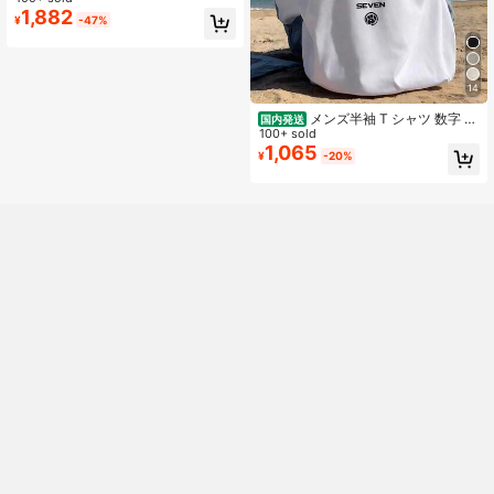
本のストリートスタイルのゆったり
1,882
¥
-47%
としたカジュアルトップス。10代と
若いグループ向けのファッション衣
料品
14
メンズ半袖 T シャツ 数字 7
国内発送
バックプリント ホワイト 綿 100% 国
100+ sold
内発送 オーバーサイズ
1,065
¥
-20%