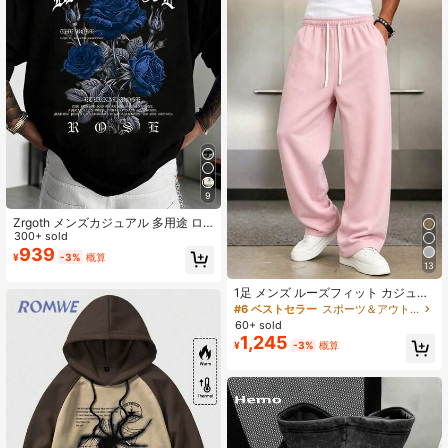
9
Zrgoth メンズカジュアル 多用途 ロ
ーズフラワープリント 半袖Tシャツ
300+ sold
939
¥
-3%
概算
13
1足 メンズ ルーズフィット カジュア
ルスウェットパンツ、ミニマリスト
#6 ベストセラー
スポーツ＆アウトドア - アスレジャー メンズスウェットパンツ
ソリッドカラー ワイドレッグデザイ
60+ sold
ン、ドローストリング ウエスト、大
1,245
¥
-3%
概算
きなポケット、デイリーウェア、ウ
ォーキング、仕事、外出に適し、父
の日のプレゼントに最適