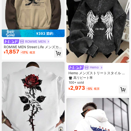
¥393 節約
ROMWE MEN
ROMWE MEN Street Life メンズカジ
1,857
ュアルカラーブロック スパイダーロ
¥
-17%
概算
ゴプリントフーデッドスウェットシ
ャツ、秋冬、長袖トップス
Hemo
#4 ベストセラー
グラフィック メンズ ジップアップ パーカー
高リピート率
Hemo メンズストリートスタイル ウ
ィングパターン パーカースウェット
#4 ベストセラー
#4 ベストセラー
グラフィック メンズ ジップアップ パーカー
グラフィック メンズ ジップアップ パーカー
シャツ、少し伸縮性のある フィッテ
100+ sold
高リピート率
高リピート率
ィング ウォッシュド フリース コッ
2,973
#4 ベストセラー
グラフィック メンズ ジップアップ パーカー
¥
-5%
概算
トンブレンド ブラック 長袖 ジップ
高リピート率
アップジャケット、カジュアルデイ
リーアウターウェア