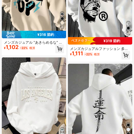
6
¥316 節約
¥319 節約
メンズカジュアル "あきらめるな" ス
1,102
ローガンプリント カンガルーポケッ
¥
-22%
概算
メンズカジュアルファッション 多用
ト ドローストリング付きパーカー、
1,111
途 無限大スローガンプリント カンガ
¥
-22%
概算
サーマルライニング、秋冬
ルーポケット ドローストリング付き
パーカー、秋冬