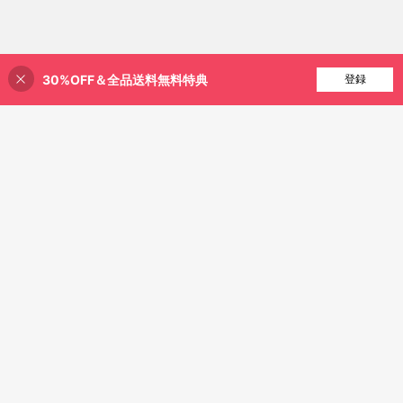
30%OFF＆全品送料無料特典
買い物かごに追加
登録
22% 割引！