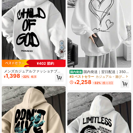
10
¥402 節約
メンズカジュアルファッショナブル
国内発送｜翌日配送｜350g
国内発送
1,398
ストリートパーカー、レタープリン
の厚手メンズスウェットシャツ｜大
#3 ベストセラー
カジュアル - 遊び心があってキュート メンズスウェットシャツ
¥
-22%
概算
ト、カンガルーポケット、紐付き、
胆なプリントとスタイリッシュなデ
2,258
¥
-32%
残り2日
秋冬
ザイン！デートにも普段着にもぴっ
たりの、秋らしい一枚です。