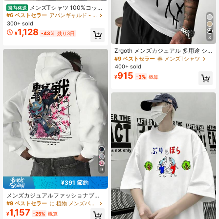
メンズTシャツ 100%コット
国内発送
ン 夏の新作プリントTシャツ 男女兼
#6 ベストセラー
アバンギャルド - ストリートカジュアル メンズTシャツ
用 面白いTシャツ メンズゆったりカ
300+ sold
ジュアルラウンドネック半袖トップ
1,128
¥
-43%
残り3日
国内発送
8
Zrgoth メンズカジュアル 多用途 シ
ンプル プリント 半袖Tシャツ
#9 ベストセラー
春 メンズTシャツ
400+ sold
915
¥
-3%
概算
9
¥391 節約
メンズカジュアルファッショナブル
ストリートスタイルアニメキャラク
#9 ベストセラー
に 植物 メンズパーカー&スウェットシャツ
タースローガンプリントカンガルー
1,157
¥
-25%
概算
ポケットドローストリングパーカ