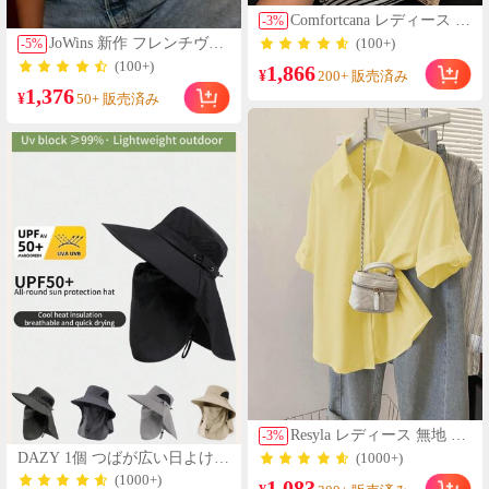
Comfortcana レディース カ
-
3
%
ジュアルパンツ 2点セッ
JoWins 新作 フレンチヴィ
(100+)
-
5
%
ト、花柄ストライプ ズボ
ンテージ エレガント 半袖
(100+)
1,866
ン、レディース 夏服
¥
200+ 販売済み
Vネック ゆったりスリム
1,376
見え クロシェ編み 透かし
¥
50+ 販売済み
レース ブラウス レディー
ス トップス デイリー通勤
夏 ホワイト
Resyla レディース 無地 カ
-
3
%
フスデザイン シングルブ
DAZY 1個 つばが広い日よけ帽
(1000+)
レスト カジュアルシャツ
子、サマーアウトドアハイキ
(1000+)
1,083