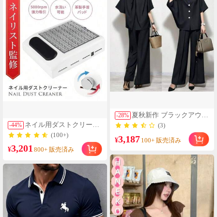
夏秋新作 ブラックアウト
-
28
%
バックのスカーフ付きオ
ネイル用ダストクリーナ
-
44
%
(3)
ーバーオール＋ワイドパ
ー 集塵機 5000rpm強力吸
(100+)
3,187
ンツ 2点セット
¥
引 水洗い可能フィルター
100+ 販売済み
3,201
革製アームレスト 手首疲
¥
800+ 販売済み
れ軽減 無段階調節 簡単
操作 プロネイリスト監修
家庭用 サロン級 ネイル
ダスト除去 ホコリ 粉塵
対策 コンパクト 省スペ
ース 1年保証 セルフネイ
ル ジェルネイル マニキ
ュア お手入れ ギフト 母