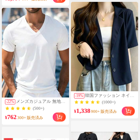
50MP AIカメラ、120Hzス
ト ウィメンズラウンジセ
クリーン モバイルフォン
ット ウィメンズショート
プラスライト、6000mAh
セット
大容量バッテリー、45W
急速充電、オクタコアチ
ップ、アダプターなし
韓国ファッション ネイビ
-
19
%
ーブルー レディース ブ
メンズカジュアル 無地 V
-
22
%
(1000+)
レザージャケット、半袖
ネック 半袖Tシャツ、夏
(500+)
1,338
カジュアルスーツトッ
¥
に活躍
900+ 販売済み
プ、夏の新作
762
¥
300+ 販売済み