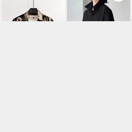
ュアル 自宅・日常・通
勤・オフィスカジュアル
着用に最適
レディース カジュアル
-
15
%
ストリートファッション
Genlund メンズカジュアル
-
3
%
(60)
シャツ、ルーズフィット
夏休み休暇スタイル オー
(1000+)
2,036
カラーシャツ、ポケット
¥
ルオーバープリント半袖
500+ 販売済み
付き前ボタン付き無地織
1,243
シャツ メンズトロピカル
¥
500+ 販売済み
生地、オフィスや日常着
プリントシャツ メンズヤ
に優雅、春夏 ブラック
シの木柄シャツ ブラック
ゴールドハワイアンシャ
ツ メンズ夏シャツ メンズ
ハワイアンシャツ メンズ
ヤシの木柄シャツ メンズ