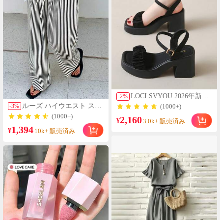
LOCLSVYOU 2026年新作
-
2
%
軽量厚底ギャザーデザイ
ルーズ ハイウエスト スト
-
3
%
(1000+)
ン ハイヒールサンダル 身
ライプ ワイドレッグパン
(1000+)
2,160
長アップ オールシーズン
¥
ツ、ドローストリング ウ
3.0k+ 販売済み
対応 プラスサイズ レディ
1,394
エスト、多用途 (ストライ
¥
10k+ 販売済み
ースサンダル 快適 きれい
プパターンランダム) 春、
め セクシー 低価格 ハイヒ
エフォートレススタイル
ール ウェッジサンダル カ
ジュアルサンダル スポー
ツサンダル パーティーシ
ューズ ダンスシューズ グ
リッターシューズ アウト
ドア カントリー バケーシ
ョン ビーチ ランニング ハ
イキング ウォーターシュ
ーズ チャンキーヒール ホ