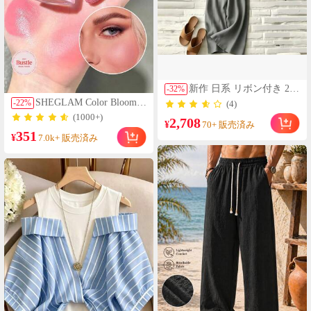
リデーシューズ ファッシ
ョンサンダル パール ライ
ンストーン装飾 レース メ
ッシュ スクエアトゥ
新作 日系 リボン付き 2点
-
32
%
セット パンツセット ワ
SHEGLAM Color Bloom
-
22
%
(4)
イドパンツ レディース
リキッドチークマット仕
(1000+)
2,708
薄手 半袖 ブラウス トッ
¥
上げ-Love Cake チーク 女
70+ 販売済み
プス シャツ おしゃれ 可
351
性と女の子のためのブラ
¥
7.0k+ 販売済み
愛い
ンドビューティーコスメ
メイクアップ