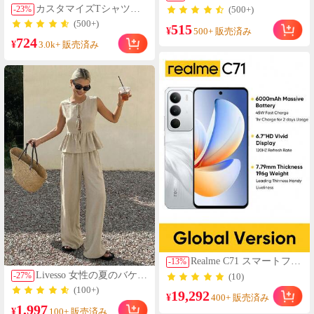
ネック Tシャツ、オール
カスタマイズTシャツ。
-
23
%
(500+)
マッチ 無地 半袖トップ
カスタマイズ女性用トッ
(500+)
515
ス、ソフト & 通気性、デ
¥
プス。パーソナライズ、
500+ 販売済み
イリーウェア & 通勤カジ
724
など)、テキストを追加、
¥
3.0k+ 販売済み
ュアル ホワイト 夏、クリ
お気に入りの色とフォン
ーンガール エステティッ
トを選択、スポーツ、パ
ク
ーソナライズギフト
Realme C71 スマートフォ
-
13
%
ン
Livesso 女性の夏のバケー
-
27
%
(10)
6GB+128GB/8GB+256GB
ションアウトフィット、
(100+)
19,292
グローバル版 4G LTE、
¥
タイフロントトップとカ
400+ 販売済み
Android 15 SIMフリー、
1,997
ジュアルパンツ2点セッ
¥
100+ 販売済み