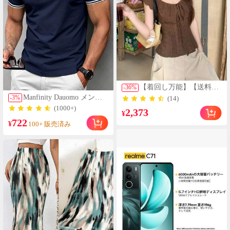
の日 誕生日プレゼント|
グリッドパネルトップ |
効率的なエアフローデザ
イン｜家庭用コンパクト
設計・安心の保証付き
【着回し万能】【送料無
-
36
%
料】Y2Kギャル風女性用
Manfinity Dauomo メンズ
-
3
%
(14)
パフスリーブ レース ト
アウトドアポロシャツ、
(1000+)
2,373
リム ウエストリボン ス
¥
ネイビーブルー、夏、ビ
リムフィット ブラウス
722
ジネスカジュアル、大人
¥
100+ 販売済み
夏 春服 トップス レディ
の魅力、柄デザイン、馬
ース ガーリー
プリント、メンズの必需
品、100%視線を集める、
デイリー、休暇、デート