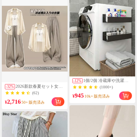
1個/2個 冷蔵庫や洗濯機
-
12
%
に取り付けられる磁石式
2026新款春夏セット女性
-
32
%
(1000+)
サイドストレージラッ
の新しい怠惰な風日焼け
(62)
945
ク、ドリルは不要、ファ
¥
止めシャツストライプベ
10k+ 販売済み
ッショナブルなブラック
2,716
スト洋風スリムカジュア
¥
50+ 販売済み
メタル表面、壁掛けスパ
ルパンツ3点セット
イスラック、洗濯用品の
収納に最適