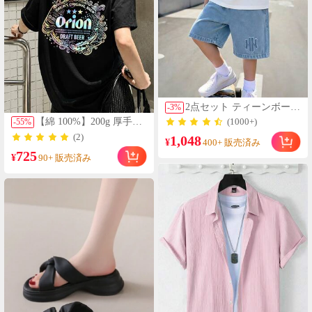
2点セット ティーンボーイ
-
3
%
ズ レトロデニム風 HK英
【綿 100%】200g 厚手半
(1000+)
-
55
%
語スローガン グラフィッ
袖 t シャツレディース 夏
(2)
1,048
クプリント コントラスト
¥
400+ 販売済み
服 y2k レインボーオリオ
ブルー&ホワイト ミニマ
725
ンビール紋章バックプリ
¥
90+ 販売済み
ルカラーブロック デジタ
ントトップス オーバーサ
ルプリント クルーネック
イズてぃーしゃつ オフィ
Tシャツ ホワイトプリン
スカジュアル おしゃれ旅
トショーツ 半袖トップス
行用ブラック半袖トップ
ショーツセット オールシ
ス
ーズン対応 カジュアル バ
ケーション向け 快適 ファ
ッション 万能