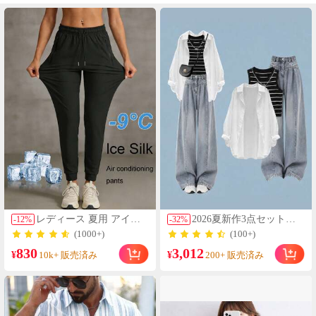
レディース 夏用 アイス
2026夏新作3点セット肌
-
12
%
-
32
%
シルク 通気性 ランニン
触り良好 綿レーヨン混紡
(1000+)
(100+)
グパンツ、速乾 軽量 ス
+ストレッチデニム ルー
830
3,012
ポーツパンツ ジッパーポ
ズシャツ+ノースリーブ
¥
¥
10k+ 販売済み
200+ 販売済み
ケット & ウエストバンド
インナー+ワイドデニム
付き フィットネス & ジ
パンツ デイリーナチュラ
ョギング用 ブラック、ア
ル ホワイト×ブラック×ウ
スレジャー
ォッシュドブルー オーバ
ーサイズシルエット アウ