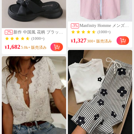
Manfinity Homme メンズソ
-
3
%
リッドカラーシングルブ
新作 中国風 花柄 プラット
(1000+)
-
2
%
レスト カジュアル/ビジネ
フォーム 厚底サンダル レ
(1000+)
1,327
ス 半袖シャツ
¥
300+ 販売済み
ディース 夏用 PUレザー
1,682
丈上げ ソフトソール カジ
¥
5.0k+ 販売済み
ュアル スポーツ ビーチシ
ューズ