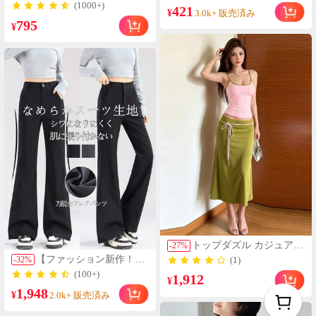
ホワイト シアー 日よけ
(1000+)
421
ブランドビューティーコ
¥
シャツ、フレンチカラー
3.0k+ 販売済み
スメメイクアップ
795
フロントタイ クロップド
¥
シフォン、ビーチ 多用途
エレガント カバーアップ
ブラウス レディース
トップダズル カジュアル
-
27
%
シック レディース ピン
【ファッション新作！国
-
32
%
(1)
ク&グリーン 2ピースセ
内発送】接触冷感 夏服無
(100+)
1,912
ット スコープネックタン
¥
地ブラック 柔らか快適
クトップ&ドローストリ
1,948
スーツフレアパンツ レデ
¥
2.0k+ 販売済み
ング付きフレアミディス
ィース夏薄手 ハイウエス
カート
ト 着痩せ y2k ギャルカジ