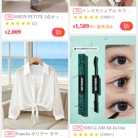
メンズカジュアル カラー
-
3
%
ブロック ストライプ 半袖
SHEIN PETITE 2点セット
-
3
%
(1000+)
シャツ、快適なバケーシ
レディース 夏 カジュアル
(2)
1,589
ョンスタイル、リゾート
¥
ブラック&ホワイト チェ
90+ 販売済み
ウェア
2,009
ック柄 配色 ラウンドネッ
¥
ク 半袖トップス パンツ
SHEGLAM All-In-One ボ
-
22
%
リューム&ロングマスカ
Franclia ホリデー サマー
-
26
%
(1000+)
ラ 女性と女の子のための