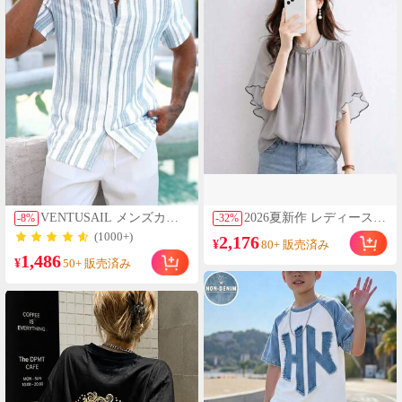
ター兼用シャツ
VENTUSAIL メンズカジ
2026夏新作 レディースシ
-
8
%
-
32
%
ュアル カラーブロック ス
ャツ 日系ナチュラルスタ
(1000+)
2,176
¥
80+ 販売済み
トライプ 半袖シャツ、
イル ロースタンドカラー
1,486
夏、ホリデー
フリルデザイン 半袖トッ
¥
50+ 販売済み
プス 上品フェミニンゆっ
たりシルエット通気性抜
群 薄手軽量 肌触り柔ら
か 体型カバー着痩せ効果
カジュアル オフィスカジ
ュアル