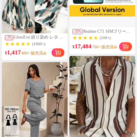
Realme C71 SIMフリース
-
33
%
マートフォン
GlowEve 絞り染め レタス
-
3
%
(100+)
6GB+128GB/8GB+256GB
トリム マキシ マーメイド
(1000+)
17,484
グローバル版 4G LTE、
¥
ヘムスカート
700+ 販売済み
Android 15、50MP AIカメ
1,417
¥
400+ 販売済み
ラ、120Hzディスプレ
イ、6000mAh大容量バッ
テリー、45W急速充電、
オクタコアチップセッ
ト、アダプターなし