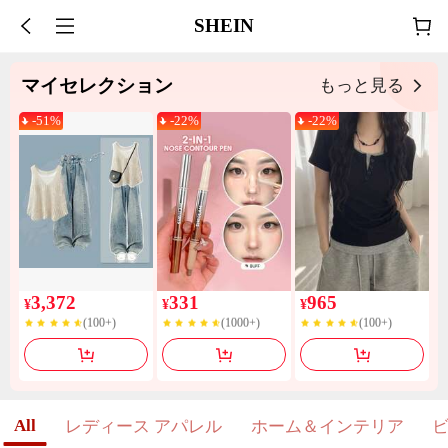
SHEIN
マイセレクション
もっと見る
-
51
%
-
22
%
-
22
%
200+ 売り切れ
10k+ 売り切れ
4.0k+ 売り切れ
3,372
331
965
¥
¥
¥
(100+)
(1000+)
(100+)
200+ 売り切れ
10k+ 売り切れ
4.0k+ 売り切れ
(100+)
(1000+)
(100+)
All
レディース アパレル
ホーム＆インテリア