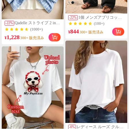
1個 メンズアプリコット
-
22
%
リネン風ドローストリン
Qadelle ストライプ 2 in 1
-
22
%
(100+)
グ ストレートレッグパン
シャツ レディース バケ
(1000+)
844
ツ、ソフトで快適なリネ
¥
ーションコーデ
300+ 販売済み
ン調生地、バケーション
1,228
¥
300+ 販売済み
や日常通勤にカジュアル
に、オールドマネースタ
イル
レディース ルーズ クルー
-
6
%