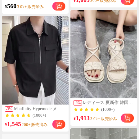
¥
300+ 販売済み
ング用、日よけ、防風、蚊よ
560
け
¥
3.0k+ 販売済み
レディース 夏新作 韓国風
-
5
%
ファッション 厚底 プラッ
Manfinity Hypemode メン
-
3
%
(1000+)
トフォーム 無地 ベージュ
ズ ジッパー付き 半袖 パー
(1000+)
1,913
万能 クロスストラップ ロ
¥
カー 開襟シャツ、ゆった
3.0k+ 販売済み
ーマン パーティー ビーチ
1,545
り ブラック 単色 略式シャ
¥
200+ 販売済み
サンダル
ツ