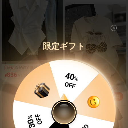
ハイウエスト ゆったり
ストレート 冷感 速乾 カ
ジュアル
限定ギフト
INAWLY 無地 カジュアル
-
25
%
レディース ノースリーブ
836
¥
¥1,114
ブラウス、夏用
40
%
OFF
SHEIN EZwear レオパー
-
18
%
ド柄とさくらパターンの
736
¥
¥898
オーバーサイズ レディー
%
スTシャツ、カジュアル
OFF
30
ルーズフィット 半袖、夏
にぴったり