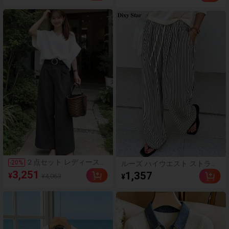
カジュアルスーツトッ
ャツ レディース ゆった
プ、夏の新作
り 着痩せ トップス
２点セット レディース
-
20
%
ルーズ ハイウエスト ストライ
セットアップ トップス T
プ ワイドレッグパンツ、ドロ
3,251
1,357
¥
¥4,063
¥
シャツ ロングパンツ 上
ーストリング ウエスト、多用
下 スーツパンツ 夏服 ブ
途 (ストライプパターンランダ
ラウス vネック バトルス
ム) 春、エフォートレススタイ
リーブ ベルト付き カジ
ル
ュアル ゆったり シンプ
ル 体型カバー 可愛い お
洒落 通勤 通学 大人 OL