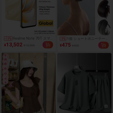
Realme Note 70T スマ
1個 ショートポニーテール
-
13
%
-
3
%
ートフォン
お団子ウィッグ ブロンド
13,502
475
¥
¥15,566
¥
¥490
4GB+64GB/4GB+128GB/4GB+256GB
ミックス 合成繊維製 ヘア
グローバル版 4G LTE、
エクステンション コーム
Android 15 アンロック携
クリップ付き レディース
帯電話、6000mAh大容量
ファッション用
バッテリー、50MP AIカ
メラ、90Hzスクリーン
モバイルフォン プラスラ
イト、15W急速充電、8
コアチップセット、アダ
プターなし、ベトナム
SIMロック