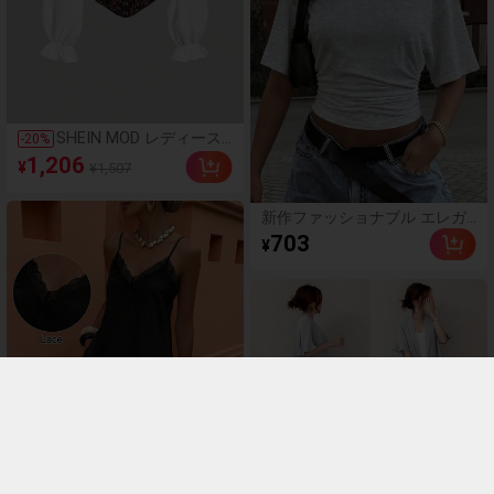
SHEIN MOD レディース
-
20
%
ファッション フレンチス
1,206
¥
¥1,507
タイル カラーブロック
ジャカード パッチワーク
ランタンスリーブ ブラウ
新作ファッショナブル エレガ
ス
ント 無地 カジュアル 万能 ウ
703
¥
エストギャザー Tシャツ、デ
イリー、学校、ビーチ、バケ
ーション、ホームウェアに適
した夏用、エフォートレスス
タイル