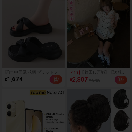
柔らか 体型カバー着痩せ
効果 カジュアル オフィ
スカジュアル
新作 中国風 花柄 プラットフォ
【着回し万能】【送料無
-
41
%
ーム 厚底サンダル レディース
料】Y2Kギャル風女性用
1,674
2,807
¥
¥
¥4,723
夏用 PUレザー 丈上げ ソフト
レディース 2点セット 韓
ソール カジュアル スポーツ ビ
国ファッション ドット
ーチシューズ
ピーターパンカラー 半袖
ブラウス ダブルボタン
デザイン性 ガーリー フ
ェミニン オシャレ デー
ト 夏服 ケーキスカート