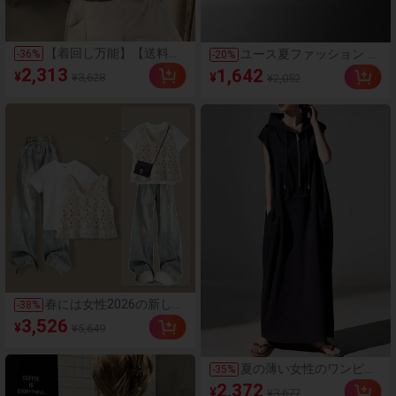
【着回し万能】【送料無
ユース夏ファッション プ
-
36
%
-
20
%
料】Y2Kギャル風女性用
リント 通気性のよい 無
2,313
1,642
¥
¥3,628
¥
¥2,052
パフスリーブ レース ト
地クルーネック 半袖Tシ
リム ウエストリボン ス
ャツ&ショーツセット
リムフィット ブラウス
夏 春服 トップス レディ
ース ガーリー
春には女性2026の新しい
-
38
%
韓国系ゆったりしたコー
3,526
¥
¥5,649
トを着て、痩せたジーン
ズの3セットを着ていま
す
夏の薄い女性のワンピー
-
35
%
ス長いワンピース袖なし
2,372
¥
¥3,677