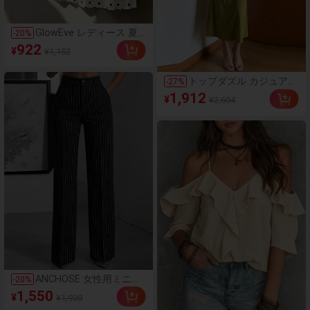
GlowEve レディース 夏
-
20
%
用 マルチカラープリント
922
¥
¥1,152
伸縮ウエスト パッチワー
ク フレア ロングスカー
ト、エレガント & 洗練さ
トップダズル カジュアル
-
27
%
れた、バレンタインデ
シック レディース ピン
1,912
ー、労働者の日、学生の
¥
¥2,604
ク&グリーン 2ピースセ
学校復帰、教師、フォー
ット スコープネックタン
マルな場面、ギフト、デ
クトップ&ドローストリ
ート、ストリート写真、
ング付きフレアミディス
夏服、サマースカート、
カート
夏ファッションアイテ
ム、ニッチデザイン、多
用途スカート
ANCHOSE 女性用ミニマ
-
20
%
リストコミューター エラ
1,550
¥
¥1,938
スティックウエスト ブラ