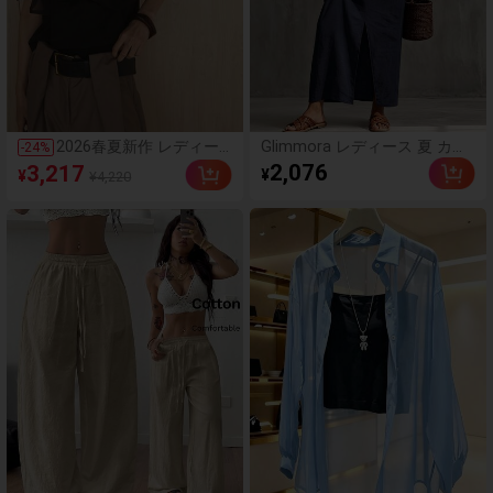
2026春夏新作 レディー
Glimmora レディース 夏 カジ
-
24
%
ス 肩あき オープンショ
ュアル 無地 トップス＆スカー
2,076
3,217
¥
¥
¥4,220
ルダー 肩出し リボン チ
ト 2点セット
ュール シアー 異素材 ド
ッキング ビスチェ風 ノ
ースリーブ プルオーバー
カットソー Tシャツ トッ
プス 黒 ブラック 無地 ゆ
ったり 体型カバー 二の