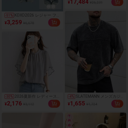
17,484
¥
¥26,231
6GB+128GB/8GB+256GB
グローバル版 4G LTE、
Android 15、50MP AIカ
KDXD2026 レジャー ファ
-
51
%
メラ、120Hzディスプレ
ッション ロングサイズ
3,259
イ、6000mAh大容量バッ
¥
¥6,678
夏服 女性 ワイルドスタ
テリー、45W急速充電、
イル ボア付きトップス
オクタコアチップセッ
ワイルドスタイル ロング
ト、アダプターなし
スカート 3点セット UVカ
ット 軽量 通気性 袖付き
ヒップカバー効果 通気性
抜群 サイズ豊富
2026夏新作 レディース
SLATEMANN メンズカジ
-
30
%
-
4
%
シャツ 日系ナチュラルス
ュアル 無地 クルーネック
2,176
1,655
¥
¥
¥3,112
¥1,724
タイル ロースタンドカラ
半袖Tシャツ
ー フリルデザイン 半袖
トップス 上品フェミニン
ゆったりシルエット通気
性抜群 薄手軽量 肌触り