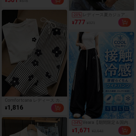
¥
¥516
マッチ 無地 半袖トップ
ス、ソフト & 通気性、デ
イリーウェア & 通勤カジ
レディース夏カジュアル
-
20
%
ュアル ホワイト 夏、クリ
無地トップス ギャザーバ
777
ーンガール エステティッ
¥
¥971
スト オフショルダー デ
ク
ザイン、デイリーデート
や休暇に適しています ホ
ワイト
Comfortcana レディース カジ
ュアルパンツ 2点セット、花柄
1,816
¥
ストライプ ズボン、レディー
ス 夏服
Veara【期間限定＆国内
-
34
%
即発送】刺繍ライン ワイ
1,671
¥
¥2,543
ドパンツ 2026春夏新作