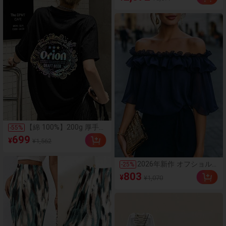
ワンピース衛衣ワンピー
スフード付きデザインの
ファッションカジュアル
【綿 100%】200g 厚手半
-
55
%
袖 t シャツレディース 夏
699
¥
¥1,562
服 y2k レインボーオリオ
ンビール紋章バックプリ
ントトップス オーバーサ
2026年新作 オフショル
-
25
%
イズてぃーしゃつ オフィ
ダーブラウス、ネイビー
803
スカジュアル おしゃれ旅
¥
¥1,070
ブルー トップ、ダブルレ
行用ブラック半袖トップ
イヤー ラッフルトリム
ス
無地ネイビーブルー エレ
ガント フレンチスタイル
ロマンチック フェミニン
サマー パーティー ビー