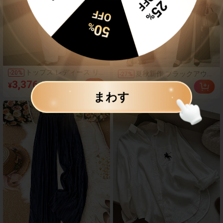
OFF
%
OFF
50
25
%
トップス レディース リ
-
20
%
夏秋新作 ブラックアウト
-
27
%
ボン付き Tシャツ オフシ
バックのスカーフ付きオ
3,376
3,187
¥
¥4,220
¥
¥4,350
ョルダー 肩開きデザイン
ーバーオール＋ワイドパ
まわす
半袖 ゆったり 韓国ファ
ンツ 2点セット
ッション ストレートシル
エット 着痩せ見え フェ
ミニン カジュアル おし
ゃれ 春夏 デイリー 体型
カバー カットソー