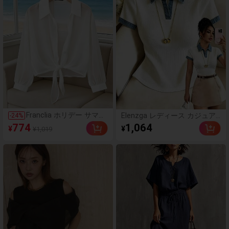
春 夏 秋
Franclia ホリデー サマー
Elenzga レディース カジュア
-
24
%
ホワイト シアー 日よけ
ル デイリー通勤 ポロカラー デ
774
1,064
¥
¥
¥1,019
シャツ、フレンチカラー
ニムプリント パッチワーク ト
フロントタイ クロップド
ップス
シフォン、ビーチ 多用途
エレガント カバーアップ
ブラウス レディース