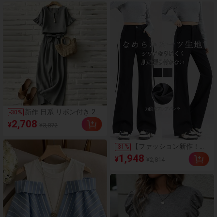
レガント パーティー グラマラ
ス ドレス、カジュアル ドレ
ス、レディース フォーマル ド
レス、フローラル ドレス、レ
ディース ホリデー ドレス、レ
ディース サマー ドレス、ウェ
ディングゲスト パーティー ド
レス、6月フェスティバル パー
ティー ドレス、卒業式ドレス
新作 日系 リボン付き 2点
-
30
%
セット パンツセット ワ
2,708
¥
¥3,872
イドパンツ レディース
薄手 半袖 ブラウス トッ
プス シャツ おしゃれ 可
【ファッション新作！国
-
31
%
愛い
内発送】接触冷感 夏服無
1,948
¥
¥2,814
地ブラック 柔らか快適
スーツフレアパンツ レデ
ィース夏薄手 ハイウエス
ト 着痩せ y2k ギャルカジ
ュアル 自宅・日常・通
勤・オフィスカジュアル
着用に最適