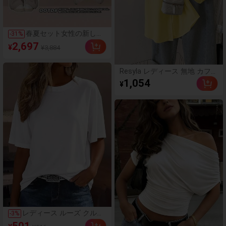
春夏セット女性の新しい
-
31
%
怠惰な風日焼け止めシャ
2,697
¥
¥3,884
ツストライプベスト洋風
スリムカジュアルパンツ
3点セット
Resyla レディース 無地 カフス
デザイン シングルブレスト カ
1,054
¥
ジュアルシャツ
レディース ルーズ クルー
-
3
%
ネック Tシャツ、オール
501