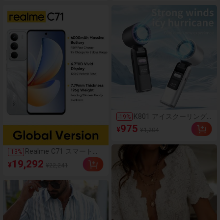
ポーツパンツ ジッパーポ
ズシャツ+ノースリーブ
ケット & ウエストバンド
インナー+ワイドデニム
付き フィットネス & ジ
パンツ デイリーナチュラ
ョギング用 ブラック、ア
ル ホワイト×ブラック×ウ
スレジャー
ォッシュドブルー オーバ
ーサイズシルエット アウ
ター兼用シャツ
K801 アイスクーリング
-
19
%
手持ち扇風機 デジタルデ
975
¥
¥1,204
ィスプレイ ターボ強力
高速ファン 199段階風量
調節 折りたたみ式 ポー
Realme C71 スマートフ
-
13
%
タブル ミニ冷却ファン
ォン
19,292
3600mAh (1800mAh*2)
¥
¥22,241
6GB+128GB/8GB+256GB
グローバル版 4G LTE、
Android 15 SIMフリー、
50MP AIカメラ、120Hz
スクリーン モバイルフォ
ン プラスライト、
6000mAh大容量バッテリ