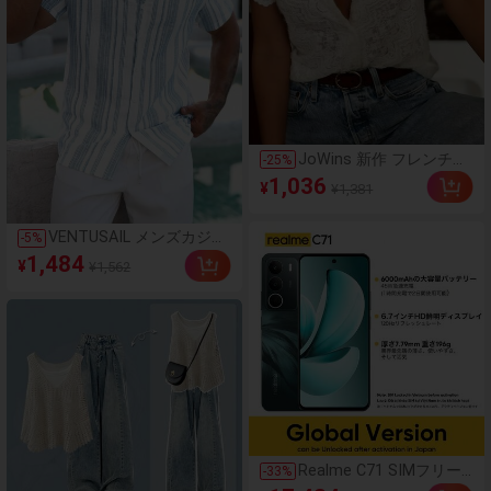
ー、45W急速充電、オク
タコアチップ、アダプタ
ーなし
JoWins 新作 フレンチヴ
-
25
%
ィンテージ エレガント
1,036
¥
¥1,381
半袖 Vネック ゆったりス
リム見え クロシェ編み
透かしレース ブラウス
VENTUSAIL メンズカジュ
-
5
%
レディース トップス デ
アル カラーブロック スト
1,484
イリー通勤 夏 ホワイト
¥
¥1,562
ライプ 半袖シャツ、夏、
ホリデー
Realme C71 SIMフリー
-
33
%
スマートフォン