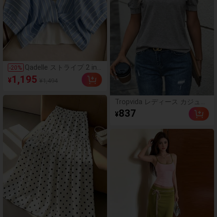
Qadelle ストライプ 2 in
-
20
%
1 シャツ レディース バケ
1,195
¥
¥1,494
ーションコーデ
Tropvida レディース カジュア
ル パフスリーブ 無地 Tシャ
837
¥
ツ、夏用