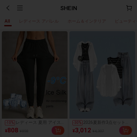
SHEIN
All
レディース アパレル
ホーム＆インテリア
ビューティ
レディース 夏用 アイス
2026夏新作3点セット肌
-
10
%
-
30
%
シルク 通気性 ランニン
触り良好 綿レーヨン混紡
808
3,012
¥
¥
¥898
¥4,307
グパンツ、速乾 軽量 ス
+ストレッチデニム ルー