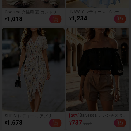
INAWLY レディース ブルー 襟
Coolane 女性用 夏 カントリー
付き 長袖シャツ
コンサート アウトドア ビーチ
1,234
1,018
¥
¥
ファッション ボヘミアン ベー
シック ミニマリスト ウォッシ
ュ加工 100%コットン ホワイ
トパンツ カーブヘムパンツ
Balvessa フレンチスタ
SHEIN レディース アプリコッ
-
20
%
イル オフショルダー シ
ト フローラル クロスVネック
1,678
737
¥
¥
¥921
ングルブレスト ペタルス
サテン アシンメトリー プリー
リーブ トップス
ツヘム リボン 半袖 ドレス、エ