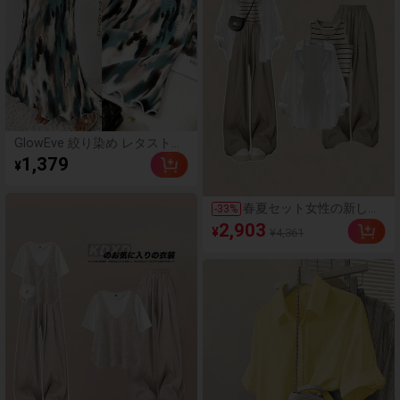
チ ウェディングゲスト、
フレンドリー
GlowEve 絞り染め レタストリ
ム マキシ マーメイドヘムスカ
1,379
¥
ート
春夏セット女性の新しい
-
33
%
怠惰な風日焼け止めシャ
2,903
¥
¥4,361
ツストライプベスト洋風
スリムカジュアルパンツ
3点セット