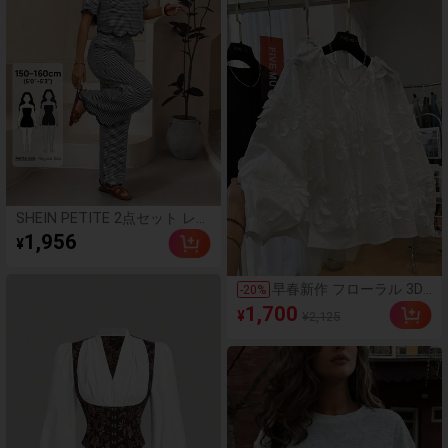
SHEIN PETITE 2点セット レデ
ィース 夏 カジュアル ブラック
1,956
¥
&ホワイト チェック柄 配色 ラ
ウンドネック 半袖トップス パ
ンツ
早春新作 フローラル 3D
-
20
%
エンブリッシュ 長袖ブラ
1,700
¥
¥2,125
ウス、レディース ルーズ
カジュアルトップス ホワ
イト