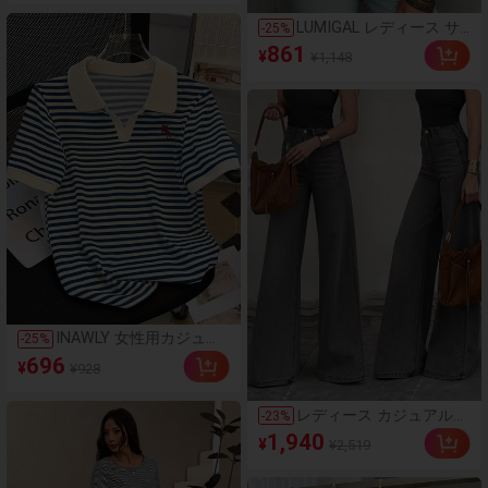
ック&ホワイトストライ
プパンツ、春夏
LUMIGAL レディース サ
-
25
%
マービーチバケーション
861
¥
¥1,148
スタイル 無地 オフショ
ルダー フリルブラウス
INAWLY 女性用カジュア
-
25
%
ルブルーストライプ柄T
696
¥
¥928
シャツ
レディース カジュアル
-
23
%
エレガント ワイドレッグ
1,940
¥
¥2,519
ジーンズ ポケット・ジッ
パー付き ロング丈 中ス
トレッチ グレー 春秋