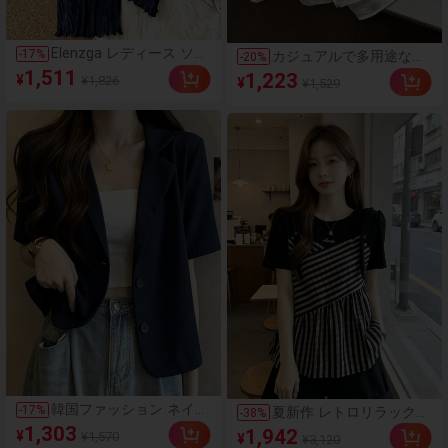
Elenzga レディース ソリ
-
17
%
カジュアルで多用途なナ
-
20
%
ッドカラー ウエスト伸縮
イトプリント シングルポ
1,511
1,223
¥
¥1,826
¥
¥1,529
性 ゆとりワイドレッグ
ケット ミニマリスト ホ
プリーツパンツ
ワイトシャツ
韓国ファッション ネイビ
-
17
%
夏新作 レトロリラックス
-
38
%
ーブルー レディース ブ
ボーダー アシメントリー
1,303
1,942
¥
¥1,570
¥
¥3,120
レザージャケット、半袖
レギュラー肩 半袖 T シ