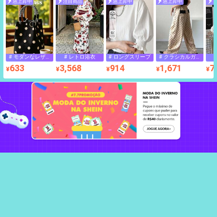
急上昇中
注目商品
急上昇中
急上昇中
# モダンなレザー
# レトロ浴衣
# ロングスリーブ
# クラシカルガー
バッグ
リー
633
3,568
914
1,671
7
¥
¥
¥
¥
¥