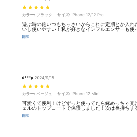
カラー: ブラック, サイズ: iPhone 12/12 Pro
カラー:
ブラック
サイズ:
iPhone 12/12 Pro
遊ぶ時の鞄いつもちっさいからこれに定期とか入れ
いし使いやすい！私が好きなインフルエンサーも使
翻訳
d***p
2024/9/18
カラー: ベージュ, サイズ: iPhone 12 Mini
カラー:
ベージュ
サイズ:
iPhone 12 Mini
可愛くて便利！けどずっと使ってたら縁めっちゃ禿
ェルのトップコートで保護しました！次は長持ちす
翻訳