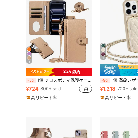
6
5
¥38 節約
1個 クロスボディ保護ケース カードスロット付き ジッパーポケット対応 Apple 17 ProMax/16/15/14/13/12/11pro、A56、NOTE 14 PRO 5G (国際版)、メイクアップミラー付き携帯電話保護カバー
1個 高級レザー ひし形キルティング 香り付き カードホルダー 携帯ケース ポーチ 羊毛柄 クロスボディストラップ コイン&カードスロット 女性用 ポータブル保護カバー 17 16 15 14 13 1
-5%
-9%
¥724
¥1,218
800+ sold
700+ sold
高リピート率
高リピート率