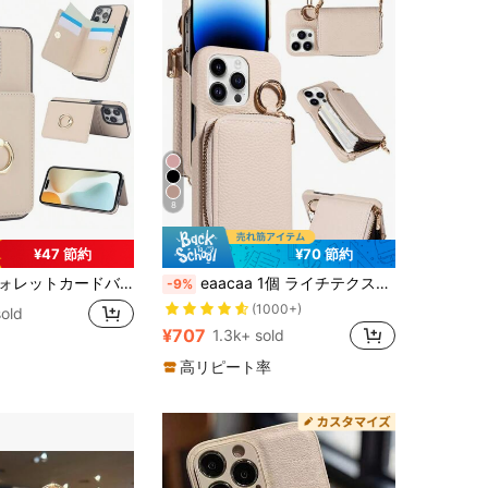
8
¥47 節約
¥70 節約
15 Pro 14 Plus 13 Mini 12 11 SE 2022 X XS XR 8 7対応Samsung Galaxy S25 Edge S25 Ultra S24 FE S23 Plus S22 S21 Note 20 A12 A13 A14 A15 A16 A17 A26 A35 A36 A51 A52 A53 A54 A55 A56 A71 A72 A73対応Google Pixel 6a 8 Pro 8a 9 9a 10 Pro XLカバービジネス耐衝撃保護カードバッグ春のギフト誕生日
eaacaa 1個 ライチテクスチャー 多機能 マルチカードスロット クロスボディ ジッパー アコーディオン カードホルダー ウォレット スマホケース PUレザー 耐衝撃 防盗 保護カバー Apple 17e 17ProMax 16ProMax 16Pro 16Plus 15ProMax 15plus 13ProMax 13pro 13Mini 14ProMax 14Pro 14plus 12ProMax 12Pro 12Mini 11 ProMax 11Pro 14 13 12 11 7 8 X XS XR XSMax シリーズ S26ultra S26pro S26 S25FE S25ultra S25+ S25 S24FE S24ultra S24+ S24 S23FE S23Ultra S23+ S23 S22ultra S22 S21FE S21ultra S21plus S21 S20FE A16 シリーズ対応
-9%
(1000+)
old
¥707
1.3k+ sold
高リピート率