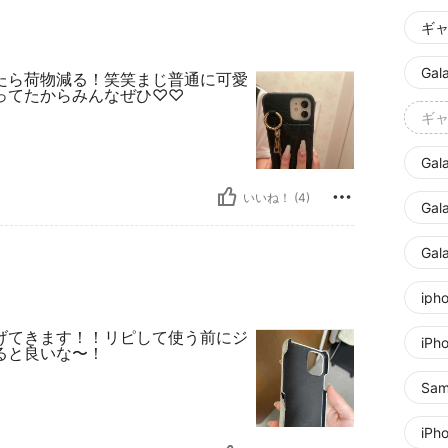
ギャ
Gal
たら荷物減る！笑笑まじ普通に可愛
ってたからみんなぜひ♡♡
ギャ
Gal
いいね！ (4)
Gal
Gal
iph
げてきます！！リピして使う前にジ
iP
ると良いな〜！
Sam
iPh