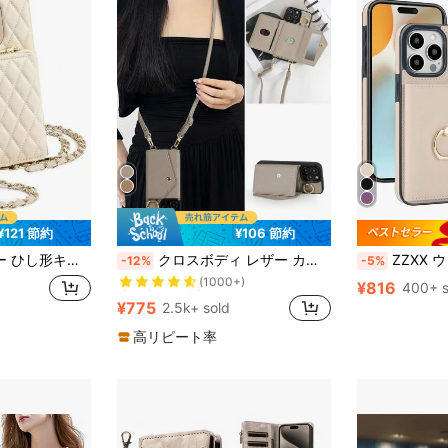
¥121 節約
¥106 節約
売り切れ間近！
2 11 Galaxy対応 ブラック、杏、ピンク、キャメル、ワイン、パープル、オレンジ、オニキスブラック、エレガントホワイト スプリングギフト バースデー
クロスボディ レザー カードホルダー 耐衝撃 三つ折りウォレット型スマホケース 1個 ストラップ付き、内側ミラー レザースマホホルダー、iPhone 17、17 Air、16、15、14、13、12、11 Pro Max、14、15 Plus、Galaxy S21、S22、S23、S24、S25 Plus Ultra、Pixel 5A、5G、6、7、8 Proに対応 春のギフト 誕生日 記念日
ZZXX ウォレットカードバッグファッションフォンケースレザーソリッドカラーリング360°回転ボタンサイドステッカーカードスロット付きRFIDブロッキングキックスタンドマグネットフリップPU人工皮革ケースiPhone Air 17 Pro Max 16e 
-12%
-5%
(1000+)
売り切れ間近！
売り切れ間近！
¥816
400+ s
(1000+)
(1000+)
¥775
2.5k+ sold
売り切れ間近！
(1000+)
高リピート率