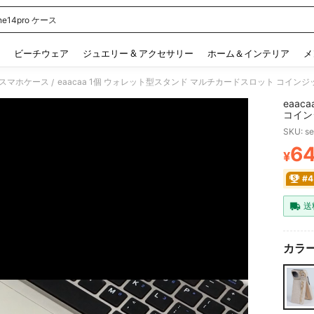
one14pro ケース
 and down arrow keys to navigate search 検索履歴 and 人気ワード. Press Enter to 
ビーチウェア
ジュエリー & アクセサリー
ホーム＆インテリア
メ
スマホケース
/
eaa
コイン
Apple
SKU: s
15plus
12ProM
6
¥
PR
X XS
#
送
カラー