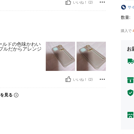
いいね！ (2)
サ
数量:
購入で
ールドの色味かわい
ンプルだからアレンジ
お
いいね！ (2)
を見る