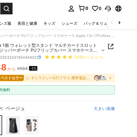
0
0
select.
ンズ服
美容と健康
キッズ
シューズ
バッグ＆リュック
下着＆
eaacaa 1個 ウォレット型スタンド マルチカードスロット コインジッパーポーチ PUフリップカバー スマホケース Apple 17e 17ProMax 16ProMax 16Pro 16Plus 15ProMax 15plus 13ProMax 13pro 13Mini 14ProMax 14Pro 14plus 12ProMax 12Pro 12Mini 11 ProMax 11Pro 14 13 12 11 7 8 X XS XR XSMax シリーズ対応
caa 1個 ウォレット型スタンド マルチカードスロット
ジッパーポーチ PUフリップカバー スマホケース
 17e 17ProMax 16ProMax 16Pro 16Plus 15ProMax
e2303224193445402
(1000+ レビュー)
 13ProMax 13pro 13Mini 14ProMax 14Pro 14plus
ax 12Pro 12Mini 11 ProMax 11Pro 14 13 12 11 7 8
48
¥684
から
-5%
ICE AND AVAILABILITY
 XR XSMax シリーズ対応
4 ベストセラー
に ギャラクシーS21プラス 携帯電話ケース
料無料
:
ベージュ
大きい画像