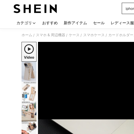
iph
Use up
カテゴリ
おすすめ
新作アイテム
セール
レディース服
ホーム
スマホ & 周辺機器
ケース
スマホケース
カードホルダー
/
/
/
/
Video