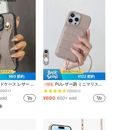
4.89
72
3K
4.89
72
3K
4.89
72
3K
6
¥60 節約
¥122 節約
に Google Pixel 9A 5G 携帯電話ケース
14 15 16e 17 Plus Pro Max、Galaxy S20 Ultra/ Galaxy S21 Plus/ Galaxy S21 Ultra/Galaxy S22 Plus/Galaxy S23 S24 S25 Ultra、Xperia 1 V/ Xperia 5 V/ Xperia 10 V対応 防水 耐衝撃 耐落下 耐傷 1個 カーキ 誕生日プレゼント
PUレザー調 ミニマリスト ランヤード スタイル 無地 レザー カードホルダー リッチグレイン ファッショナブル 1個入り ミニマリスト PU レザー ランヤード カードホルダー フォンケース Apple 17 Air 16 16E 15 14 Plus 13 12 11 Pro Max, 10 9 Pro XL 8 7 6 9A 8A 7A 6A, Galaxy A15 A16 A25 A36 A56 A73 A06 A03 A03S A04S A81 A12 A13 A14 A22 A23 A24 A32 A52 A71 4G A34 A42 A53 A54 5G A21 A21S 2020 Note 20 10 Lite S20 S21 FE S22 S23 S24 S25 S26 Plus Ultra, 11 Lite 12 12X, 人工皮革 保護カバー 誕生日 記念日 プレゼント 春 イースター パーティー お母さんへのギフト
-15%
1000+)
に Google Pixel 9A 5G 携帯電話ケース
に Google Pixel 9A 5G 携帯電話ケース
(1000+)
1000+)
1000+)
¥690
sold
600+ sold
に Google Pixel 9A 5G 携帯電話ケース
1000+)
率