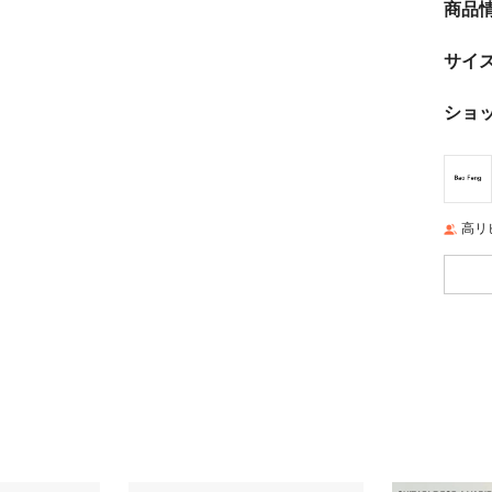
商品
サイ
ショ
高リ