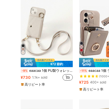
8
¥72 節約
eaacaa 1個 PU製ウォレット型スマホケース フリップカバー付き、マルチカードスロット、ミラー、イヤホンポーチ、クロスボディ、多機能、落下防止、衝撃吸収、盗難防止、保護シェル、Apple 17e 17ProMax 16ProMax 16Pro 16Plus 15ProMax 15plus 13ProMax 13pro 13Mini 14ProMax 14Pro 14plus 12ProMax 12Pro 12Mini 11 ProMax 11Pro 14 13 12 11 7 8 X XS XR XSMax シリーズおよび S26ultra S26pro S26 S25FE S25ultra S25+ S25 S24FE S24ultra S24+ S24 S23FE S23Ultra S23+ S23 S22ultra S22 S21FE S21ultra S21plus S21 S20FE A16 対応
eaacaa 1個 ライチテクスチャー クロスボディ マルチカードスロット PUレザー 14Pro アコーディオンカードホルダー スマホケース リングスタンド付き 落下防止 防盗 保護カバー Apple 17e 17ProMax 16ProMax 16Pro 16Plus 15ProMax 15plus 13ProMax 13pro 13Mini 14ProMax 14Pro 14plus 12ProMax 12Pro 12Mini 11 ProMax 11Pro 14 13 1
-9%
-11%
(1000+
¥730
1.1k+ sold
¥725
400+ sold
高リピート率
高リピート率