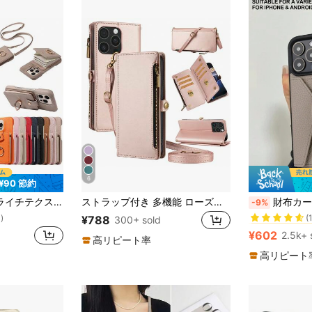
6
¥90 節約
#1 ベストセラー
2 11 7 8 X XS XR XSMax シリーズ S26ultra S25FE S25ultra S25+ S24FE S24ultra S24+ S23FE S23Ultra S23+ S22ultra S21FE S21ultra S21plus S20FE A12 A13 A14 A15 A21S A22 A23 A24 A25 A32 A33 A34 A35 A54 A06 A16 A26 A36 A56 A16 シリーズ対応
ストラップ付き 多機能 ローズゴールド レザーウォレットケース 1個 カードスロット、ジッパーポケット、クロスボディストラップ付き、Apple 17 Pro Max & シリーズ対応、ショッピング、旅行に最適なファッション保護カバー、国際版、国内版ではありません、春のギフト
財布カードケース レザー カードホルダー フォンケース レザー 無地素材 カードホルダー レザーカードホルダー + フォンケース リストストラップ スタンド機能付き、Apple 11 12 13 
-9%
(
#1 ベストセラー
#1 ベストセラー
¥788
)
300+ sold
(
(
¥602
2.5k+ 
高リピート率
#1 ベストセラー
(
高リピート