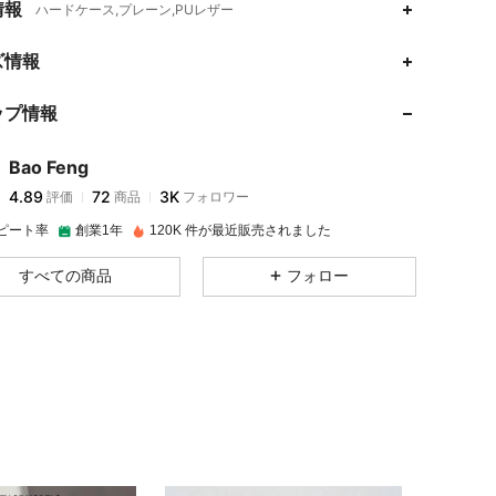
情報
ハードケース,プレーン,PUレザー
4.89
72
3K
ズ情報
ップ情報
4.89
72
3K
Bao Feng
4.89
72
3K
評価
商品
フォロワー
k***2
は
1日前
に購入しました
ピート率
創業1年
120K 件が最近販売されました
4.89
72
3K
すべての商品
フォロー
4.89
72
3K
4.89
72
3K
4.89
72
3K