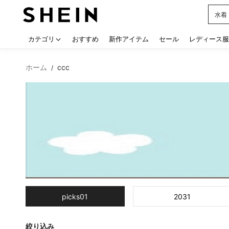
ワン
Use up
カテゴリ
おすすめ
新作アイテム
セール
レディース服
ホーム
ccc
/
picks01
2031
絞り込み