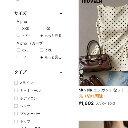
サイズ
Alpha
XXS
XS
XS/S
もっと見る
Alpha （カーブ）
0XL
1XL
2XL
もっと見る
タイプ
Aライン
#2 ベストセラー
キャミソール
売り切れ間近！
#2 ベストセラー
#2 ベストセラー
ボディコン
売り切れ間近！
売り切れ間近！
¥1,602
6.5k+ sold
#2 ベストセラー
シャツ
売り切れ間近！
プルオーバー
トップ