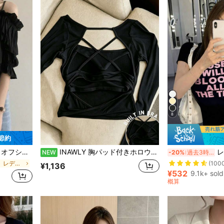
8
 節約
売り切れ間近！
華奢見え 二の腕カバー 韓国ファッション 大人可愛い フェミニン デート お出かけ 黒
INAWLY 胸パッド付きホロウバック長袖Tシャツ
レディース ラウン
NEW
-20%
過去3時間
(100
売り切れ間近！
売り切れ間近！
に エレガント レディーストップス
¥1,136
(100
(100
¥532
9.1k+ sold
売り切れ間近！
概算
(100