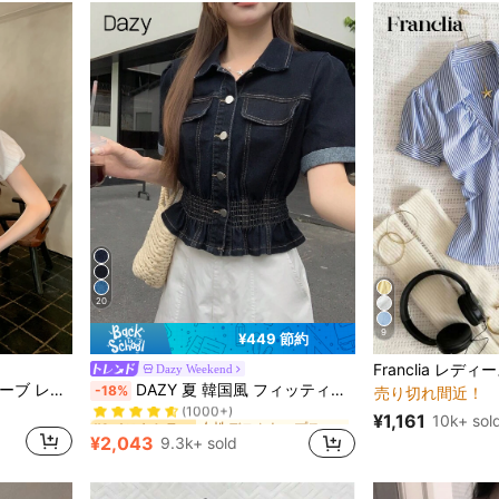
20
9
¥449 節約
#1 ベストセラー
Dazy Weekend
売り切れ間近！
夜遊び 女性用ブラウス
女性デニムトップス
#1 ベストセラー
スウィートガール パフスリーブ レーストリム ウエストリボン スリムフィット ホワイトブラウス サマー、フレンチガールスタイル
DAZY 夏 韓国風 フィッティング エレガントなデニムタンクトップ (レディース)
-18%
#1 ベストセラー
#1 ベストセラー
(1000+)
売り切れ間近！
売り切れ間近！
夜遊び 女性用ブラウス
夜遊び 女性用ブラウス
女性デニムトップス
女性デニムトップス
#1 ベストセラー
#1 ベストセラー
¥1,161
10k+ sol
#1 ベストセラー
(1000+)
(1000+)
¥2,043
9.3k+ sold
売り切れ間近！
夜遊び 女性用ブラウス
女性デニムトップス
#1 ベストセラー
(1000+)