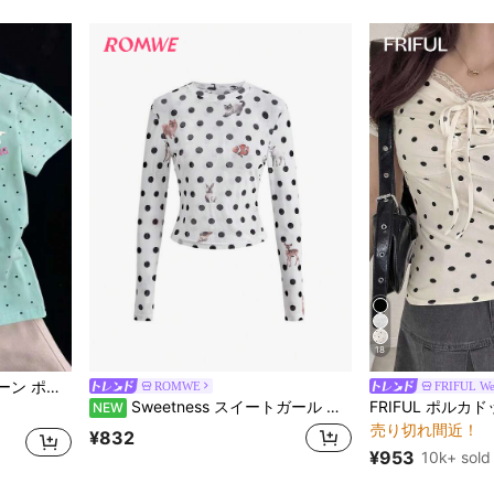
18
に 短い カジュアルTシャツ
セクシー スリムフィット Tシャツ レディース カジュアル
ROMWE
FRIFUL We
#2 ベストセラー
Sweetness スイートガール アニマル ドット柄 プリント フィット 長袖 セミシアー レディースTシャツ
NEW
売り切れ間近！
に 短い カジュアルTシャツ
に 短い カジュアルTシャツ
#2 ベストセラー
#2 ベストセラー
¥832
売り切れ間近！
売り切れ間近！
に 短い カジュアルTシャツ
¥953
10k+ sold
#2 ベストセラー
売り切れ間近！