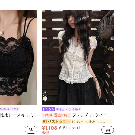
に 恋人 女性用トップス、ブラウス、Tシャツ
#1 ベストセラー
S BEAUTY
#韓国スタイル
売り切れ間近！
0+)
ソール、取り外し可能なパッド付き、かわいい&セクシーな無地インナー、新学期、冬、クリスマス、春節、カジュアルブラックサマーに適しています、シック&エレガント
フレンチ スウィートレース シングルブレスト パフスリーブ ブラウス トップス、夏 ホワイト、ロマンチック
-25%
過去3時間
に 恋人 女性用トップス、ブラウス、Tシャツ
に 恋人 女性用トップス、ブラウス、Tシャツ
#1 ベストセラー
#1 ベストセラー
売り切れ間近！
売り切れ間近！
0+)
0+)
に 恋人 女性用トップス、ブラウス、Tシャツ
#1 ベストセラー
¥1,108
6.5k+ sold
売り切れ間近！
0+)
概算