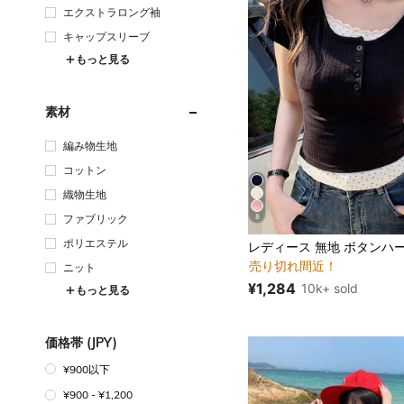
エクストラロング袖
キャップスリーブ
もっと見る
素材
編み物生地
コットン
織物生地
8
ファブリック
#2 ベストセラー
ポリエステル
売り切れ間近！
#2 ベストセラー
#2 ベストセラー
ニット
売り切れ間近！
売り切れ間近！
¥1,284
10k+ sold
もっと見る
#2 ベストセラー
売り切れ間近！
価格帯 (JPY)
¥900以下
¥900 - ¥1,200