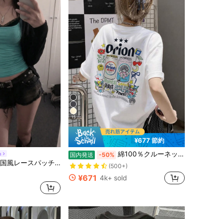
15
¥677 節約
快適な 女性用Tシャツ
#5 ベストセラー
綿100％クルーネックプリント半袖Tシャツ、女性用新作夏服、スタイリッシュなゆったりカジュアルトップス
h
国内発送
-50%
に 緑色 万能デイリートップス
(500+)
スパッチワークキャミソールタンクトップ、Y2Kエステティック、ストリートウェアカジュアルサマー
快適な 女性用Tシャツ
快適な 女性用Tシャツ
#5 ベストセラー
#5 ベストセラー
に 緑色 万能デイリートップス
に 緑色 万能デイリートップス
(500+)
(500+)
¥671
4k+ sold
快適な 女性用Tシャツ
#5 ベストセラー
に 緑色 万能デイリートップス
(500+)