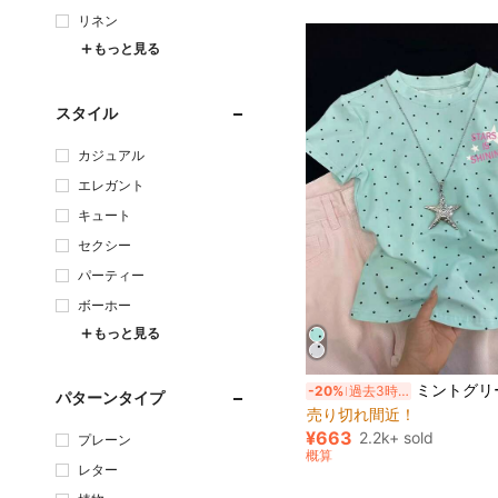
リネン
もっと見る
スタイル
カジュアル
エレガント
キュート
セクシー
パーティー
ボーホー
もっと見る
#6 ベストセラー
ミントグリーン ポルカドット スクエアネック Y2K 半袖トップ、スター&レターグラフィック、夏 
-20%
過去3時間
売り切れ間近！
パターンタイプ
#6 ベストセラー
#6 ベストセラー
売り切れ間近！
売り切れ間近！
¥663
2.2k+ sold
プレーン
#6 ベストセラー
概算
売り切れ間近！
レター