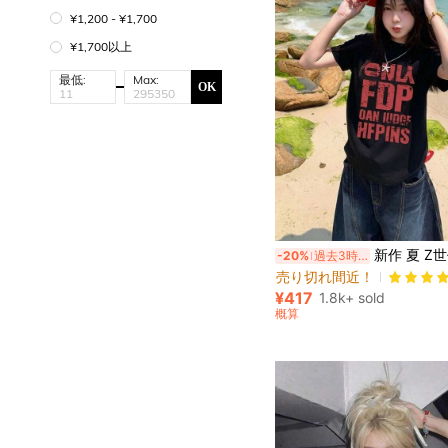
¥1,200 - ¥1,700
¥1,700以上
最低:
Max:
OK
#9 ベストセラー
新作 夏 Z世代 Y2Kスタイル レディース 面白いグラフィック レッド 英字プリン
-20%
過去3時間
売り切れ間近！
#9 ベストセラー
#9 ベストセラー
売り切れ間近！
売り切れ間近！
¥417
1.8k+ sold
#9 ベストセラー
概算
売り切れ間近！