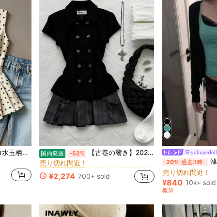
に ノースリーブ 女性用ブラウス
に 新しい 女性用ブラウス
#1 ベストセラー
Muvela エレガントなレトロ水玉柄ノースリーブフィットウエストAラインブラウス、レディース、サマートップ、かわいいレディーストップ、クリーム色トップ、新学期シーズン。ペプラムトップ水玉柄トップ、ブラック&ホワイト水玉柄トップ、フレンチガールスタイル、デートナイト
【古巷の響き】2026ヴィンテージ風復古ファッション ブラックシャツ シャツ ショートソース 小柄な体型
yohuperlot
国内発送
-52%
売り切れ間近！
#1 ベストセラー
韓国風レー
-20%
過去3時間
に ノースリーブ 女性用ブラウス
に ノースリーブ 女性用ブラウス
に 新しい 女性用ブラウス
に 新しい 女性用ブラウス
売り切れ間近！
#1 ベストセラー
#1 ベストセラー
売り切れ間近！
売り切れ間近！
#1 ベストセラー
#1 ベストセラー
¥2,274
700+ sold
に ノースリーブ 女性用ブラウス
に 新しい 女性用ブラウス
売り切れ間近！
売り切れ間近！
#1 ベストセラー
¥840
10k+ sold
売り切れ間近！
#1 ベストセラー
概算
売り切れ間近！