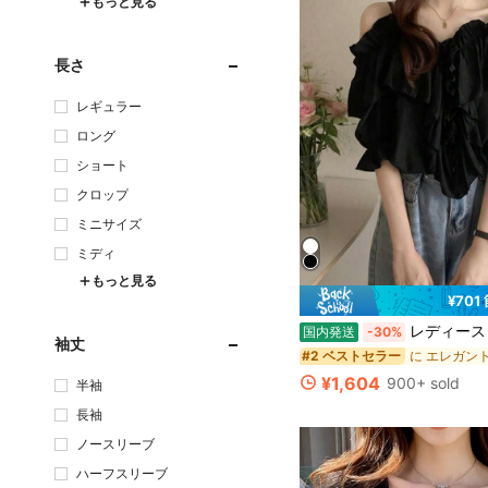
もっと見る
長さ
レギュラー
ロング
ショート
クロップ
ミニサイズ
ミディ
もっと見る
¥701
レディース オフショルダー トップス キャミソール ブラウス 半袖 フリル オフショル 肩出し 肩あき ボリューム 体型カバー 着痩せ 
国内発送
-30%
袖丈
#2 ベストセラー
¥1,604
900+ sold
半袖
長袖
ノースリーブ
ハーフスリーブ