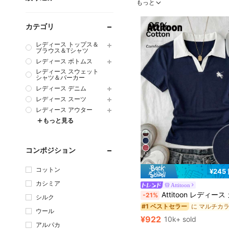
もっと
カテゴリ
レディース トップス＆
ブラウス＆Tシャツ
レディース ボトムス
レディース スウェット
シャツ＆パーカー
レディース デニム
レディース スーツ
レディース アウター
もっと見る
コンポジション
12
コットン
¥245
#1 ベストセラー
カシミア
Attitoon
売り切れ間近！
Attitoon レディース カジュアル コントラストカラー ポロカラー 半袖
-21%
シルク
#1 ベストセラー
#1 ベストセラー
売り切れ間近！
売り切れ間近！
ウール
#1 ベストセラー
¥922
10k+ sold
売り切れ間近！
アルパカ