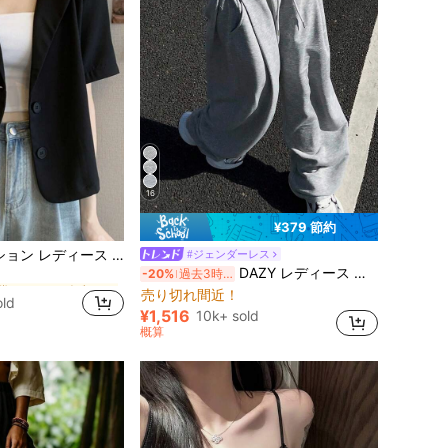
16
¥379 節約
通常 ウィメンズブレイザーズ
ジャケット、新作夏カジュアル 半袖スーツトップ ブラック
#ジェンダーレス
ポケット 女性用スウェットパンツ
#1 ベストセラー
DAZY レディース ルーズ プリーツ 無地 カジュアル スポーツパンツ、春秋 スウェットパンツ
-20%
過去3時間
通常 ウィメンズブレイザーズ
通常 ウィメンズブレイザーズ
売り切れ間近！
ポケット 女性用スウェットパンツ
ポケット 女性用スウェットパンツ
#1 ベストセラー
#1 ベストセラー
old
通常 ウィメンズブレイザーズ
売り切れ間近！
売り切れ間近！
¥1,516
10k+ sold
ポケット 女性用スウェットパンツ
#1 ベストセラー
概算
売り切れ間近！