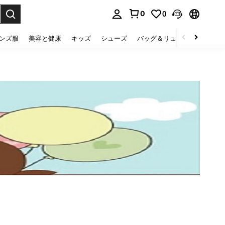
0
0
select.
ンズ服
美容と健康
キッズ
シューズ
バッグ＆リュック
下着＆