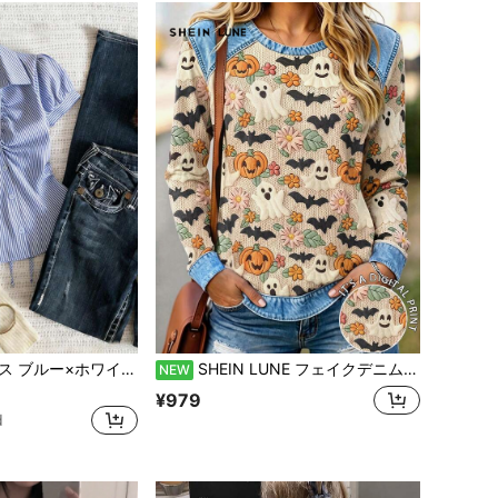
に ファブリック 柔らかなオフィスブラウス
Franclia レディース ブルー×ホワイト ストライプ ボタン付きシャーリング Vネックシャツ 夏向け エフォートレスシック ブラウス 通学・新学期向け 春カジュアル
SHEIN LUNE フェイクデニムパッチワークプリント長袖Tシャツ、ハロウィンかぼちゃゴーストコウモリ花柄オールオーバープリントルーズトップ、アメリカンヴィンテージ田園風、ハロウィン楽しいカジュアルスタイル、秋のリラックスした日常スタイル、秋のアウトドアショッピング、ハロウィンテーマの外出、キャンパスの日常通勤、親友とのピクニック集まり、ホームレジャーに適しています
NEW
に ファブリック 柔らかなオフィスブラウス
に ファブリック 柔らかなオフィスブラウス
¥979
d
に ファブリック 柔らかなオフィスブラウス