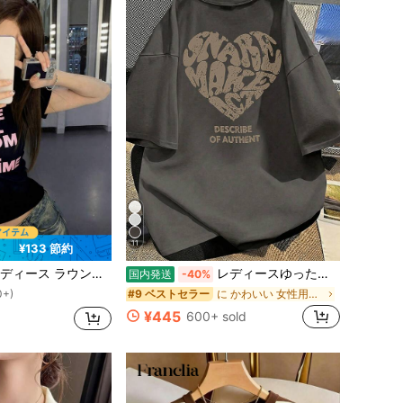
11
¥133 節約
ドネック 半袖Tシャツ 夏新作 レタープリント アメリカンホットガール風 ファッション カジュアル 万能 スリムフィット クロップド丈トップス
レディースゆったりホワイトプリントTシャツ-半袖、ゆったりタイプ、機械洗浄、愛の形の文字パターンデザイン
国内発送
-40%
0+)
に かわいい 女性用Tシャツ
#9 ベストセラー
0+)
0+)
¥445
600+ sold
0+)