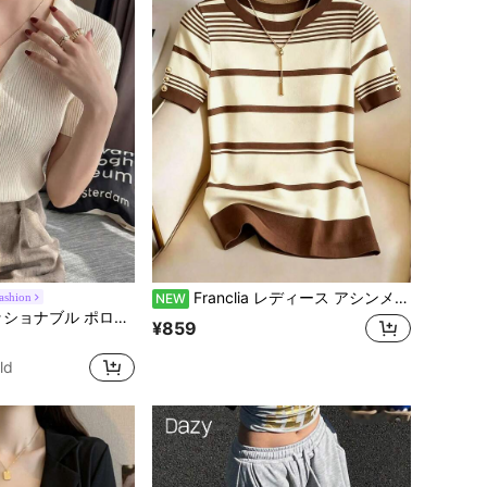
Franclia レディース アシンメトリー ストライプ ラウンドネック 万能 カジュアル Tシャツ
ashion
NEW
に ニットウェア レディースニットウェア
レディース ファッショナブル ポロカラー ラグラン 半袖 ニットTシャツ 軽量 万能カーディガントップ 春夏向け エステティック 秋
¥859
に ニットウェア レディースニットウェア
に ニットウェア レディースニットウェア
ld
に ニットウェア レディースニットウェア