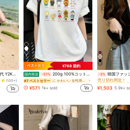
5
7
¥768 節約
に 祝日を ベーシックTシャツ
#1 ベストセラー
ト クルーネック 半袖Tシャツ カジュアル ブラック
200g 100%コットンTシャツ 2026年レディース夏ファッション プリント柄 半袖Tシャツ カップル向けクルーネック半袖トップス
韓国ファッション レディース ブレザー
国内発送
-57%
-3%
売り切れ間近！
(100+)
に 祝日を ベーシックTシャツ
に 祝日を ベーシックTシャツ
に かわいい 女性用Tシャツ
#7 ベストセラー
#1 ベストセラー
#1 ベストセラー
売り切れ間近！
売り切れ間近！
(100+)
(100+)
¥571
¥1,503
1k+ sold
5.9k+ s
に 祝日を ベーシックTシャツ
#1 ベストセラー
売り切れ間近！
(100+)