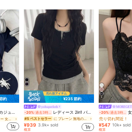
6
 節約
¥235 節約
売り切れ間近！
に プレーン 無地のカジュアルTシャツ
#5 ベストセラー
に マルチカラー 女性用Tシャツ
yohuperloth
MOREGET
売り切れ間近！
(100+)
(100
Tシャツ、デイリーウェア
レディース 2in1 パッチワーク スリムフィット 多用途 カジュアル 半袖Tシャツ ブラック 夏用
女性用レースキャミ
-20%
過去3時間
-20%
過去3時間
売り切れ間近！
売り切れ間近！
に プレーン 無地のカジュアルTシャツ
に プレーン 無地のカジュアルTシャツ
#5 ベストセラー
#5 ベストセラー
に マルチカラー 女性用Tシャツ
に マルチカラー 女性用Tシャツ
売り切れ間近！
売り切れ間近！
(100+)
(100+)
(100
(100
売り切れ間近！
に プレーン 無地のカジュアルTシャツ
#5 ベストセラー
に マルチカラー 女性用Tシャツ
¥939
¥547
3.9k+ sold
10k+ sold
売り切れ間近！
(100+)
(100
概算
概算