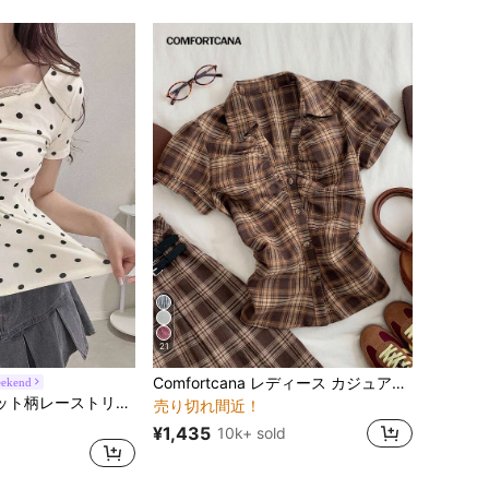
21
に ブラウン 万能デイリートップス
#1 ベストセラー
Comfortcana レディース カジュアル チェック柄 前ボタン ギャザーウエスト 半袖シャツ、夏
ekend
売り切れ間近！
に Vネック 女性用トップス、ブラウス、Tシャツ
FRIFUL ポルカドット柄レーストリム付き タイフロントTシャツ、夏用グラフィックTシャツ(レディース)
に ブラウン 万能デイリートップス
に ブラウン 万能デイリートップス
#1 ベストセラー
#1 ベストセラー
売り切れ間近！
売り切れ間近！
に Vネック 女性用トップス、ブラウス、Tシャツ
に Vネック 女性用トップス、ブラウス、Tシャツ
¥1,435
10k+ sold
に ブラウン 万能デイリートップス
#1 ベストセラー
売り切れ間近！
に Vネック 女性用トップス、ブラウス、Tシャツ