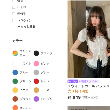
植物
レトロ
幾何学
ハロウィン
もっと見る
カラー
マルチカ
ブラック
ラー
ホワイト
ピンク
ブルー
グレー
グリーン
レッド
#韓国スタイル
#1 ベストセラー
売り切れ間近！
イエロー
カーキ
#1 ベストセラー
#1 ベストセラー
売り切れ間近！
売り切れ間近！
¥1,649
10k+ sold
ブラウン
パープル
#1 ベストセラー
売り切れ間近！
オレンジ