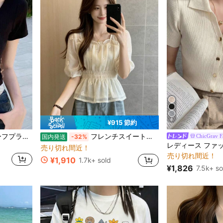
8
¥915 節約
ファブリック 女性用Tシャツ
レディース 無地 ボタンハーフプラケット 半袖 カジュアルTシャツ 夏 ブラック エフォートレススタイル
フレンチスイート風刺繍シフォンブラウス夏のレディースウェアショート丈シャツシフォン半袖トップスは、日常の街歩きにぴったり
ChicGrav F
国内発送
-32%
#5 ベストセラー
ファブリック 女性用Tシャツ
ファブリック 女性用Tシャツ
売り切れ間近！
売り切れ間近！
#5 ベストセラー
#5 ベストセラー
¥1,910
1.7k+ sold
ファブリック 女性用Tシャツ
売り切れ間近！
売り切れ間近！
¥1,826
7.5k+ so
#5 ベストセラー
売り切れ間近！