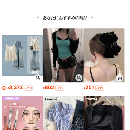
あなたにおすすめの商品
3,372
862
251
¥
¥
¥
-51%
-22%
-25%