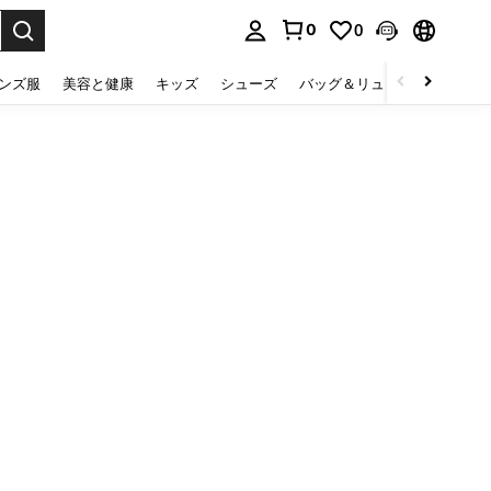
0
0
select.
ンズ服
美容と健康
キッズ
シューズ
バッグ＆リュック
下着＆
。