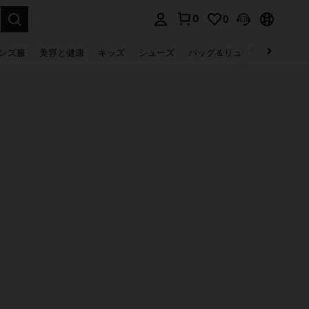
0
0
select.
ンズ服
美容と健康
キッズ
シューズ
バッグ＆リュック
下着＆
。