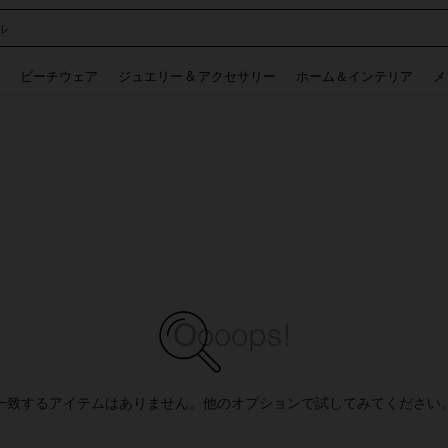
ル
 and down arrow keys to navigate search 検索履歴 and 人気ワード. Press Enter to 
ビーチウェア
ジュエリー & アクセサリー
ホーム＆インテリア
メ
一致するアイテムはありません。他のオプションで試してみてください