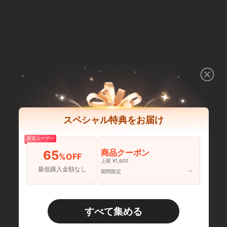
スペシャル特典をお届け
新規ユーザー
商品クーポン
65
%OFF
上限 ¥1,600
最低購入金額なし
期間限定
すべて集める