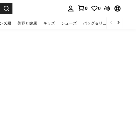
0
0
select.
ンズ服
美容と健康
キッズ
シューズ
バッグ＆リュック
下着＆
。