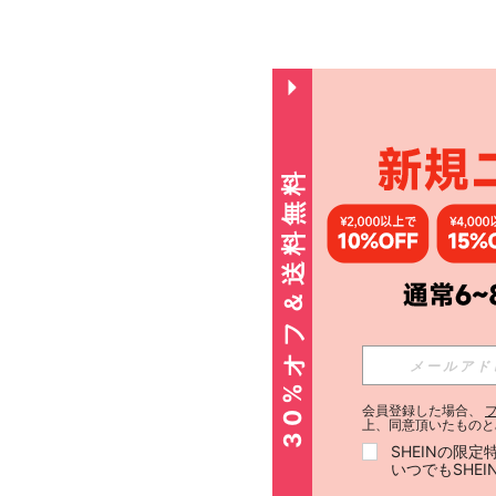
30%オフ＆送料無料
会員登録した場合、
上、同意頂いたものと
SHEINの限
いつでもSHE