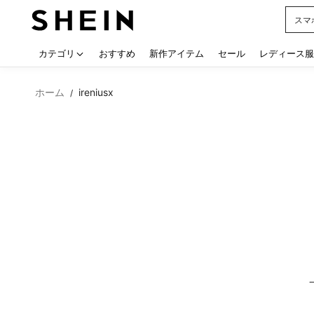
シー
Use up
カテゴリ
おすすめ
新作アイテム
セール
レディース服
ホーム
ireniusx
/