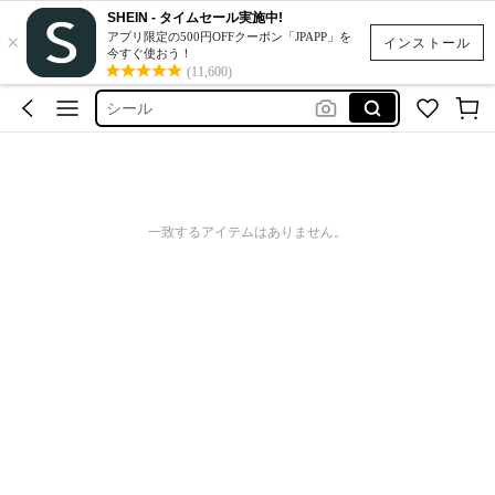
SHEIN - タイムセール実施中!
×
ネイルチップ
アプリ限定の500円OFFクーポン「JPAPP」を
インストール
今すぐ使おう！
スクイーズ
(11,600)
シール
スマホケース
水着
ネイルチップ
一致するアイテムはありません。
スクイーズ