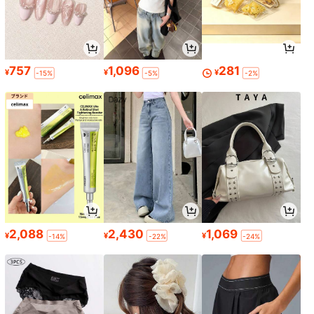
757
1,096
281
¥
¥
¥
-15%
-5%
-2%
2,088
2,430
1,069
¥
¥
¥
-14%
-22%
-24%