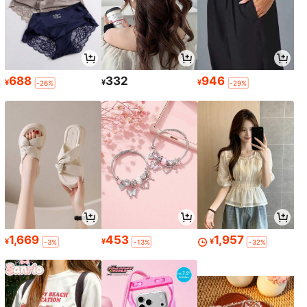
688
332
946
¥
¥
¥
-26%
-29%
1,669
453
1,957
¥
¥
¥
-3%
-13%
-32%