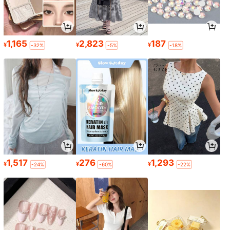
1,165
2,823
187
¥
¥
¥
-32%
-5%
-18%
1,517
276
1,293
¥
¥
¥
-24%
-60%
-22%