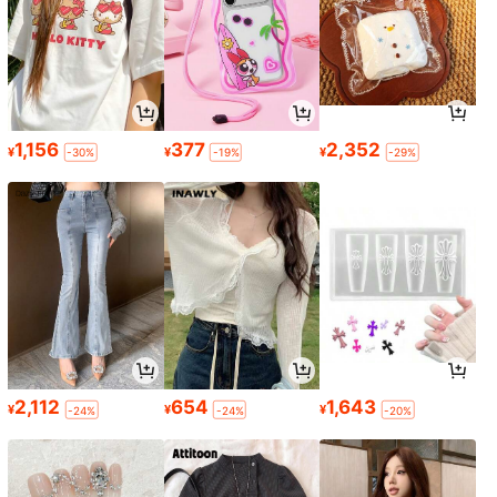
1,156
377
2,352
¥
¥
¥
-30%
-19%
-29%
2,112
654
1,643
¥
¥
¥
-24%
-24%
-20%