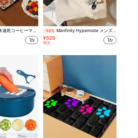
ターマット コーヒーマシン エスプレッソメーカー コーヒーバーステーション カップ乾燥ラック ホームバーカート 装飾 キッチン用品
Manfinity Hypemode メンズカジュアル スローガンプリント クルーネック 半袖 ルーズTシャツ、夏
-54%
¥529
概算