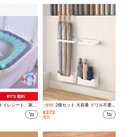
¥173 節約
、家庭用トイレシート、洗えるニット製
2個セット 大容量 ドリル不要 壁掛け式 ドリップトレイ付き 長傘・折りたたみ傘対応 傘ホルダー オフィス・自宅・玄関・廊下用 省スペース収納オーガナイザー
-51%
¥372
概算