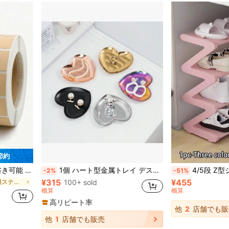
 節約
 自然な外観 | 防水ステッカー、缶ラベル、食品ラベル
1個 ハート型金属トレイ デスクオーガナイザー、ジュエリー収納トレイ、寝室のバニティトレイ、バスルームカウンタートップオーガナイザー、リビングルームの玄関キーホルダートレイ、フレグランス&リップスティック ディスプレイトレイ レディースギフト 新学期
4/5段 Z型シューズラック、耐久性のあるプラスチック独立収納ボックス、アーチ型
-2%
-51%
¥315
¥455
に 食品包装用ステッカーとラベル
100+ sold
概算
概算
高リピート率
他
2
店舗でも販
他
1
店舗でも販売