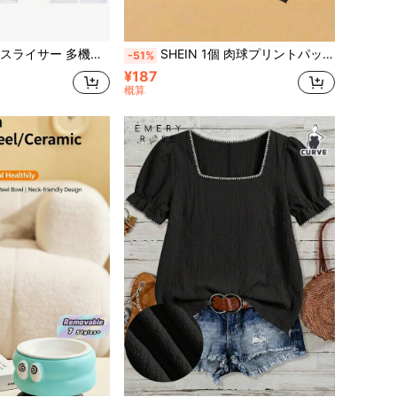
ー;フードチョッパー;チョッパー容器;玉ねぎチョッパー;マンドリンフードスライサー;野菜カッター;チョッピング用品
SHEIN 1個 肉球プリントパッド、犬 & 猫 小動物用給餌マット、耐久性のある滑り止め、吸水性 & 防汚性、猫に最適 - ペットフード & 水ボウル用プレースマット、ホームデコレーション、キッチンフロアマット、ペットアクセサリー、ペットに最適
-51%
¥187
概算