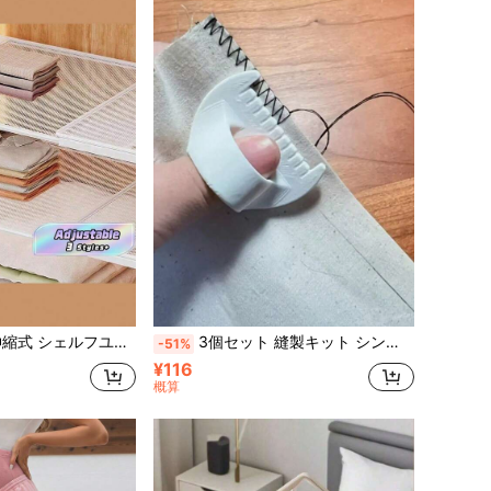
、キッチンキャビネットに対応 (最大荷重50ポンド!) | 皿ラック、シューズラック、キッチン収納、収納引き出し、オーガナイザーラック
3個セット 縫製キット シンプルな縫製ツール - プラスチックエッジ縫製ロックブランドツール、初心者や高齢者に適しています、4mmと3mmのスペーシング、DIYクラフトプロジェクト、縫製アクセサリーに最適 / 人間工学的デザイン / 滑らかな表面、衣服の縫製や生地、その他の縫製ツール
-51%
¥116
概算