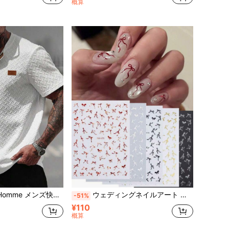
概算
ケーション、ミニマリストオフィス、ミニマリストビジネス、デイリーデート、カジュアルホーム、ファッションパーティー、ダイニングと集会、自分用や友人へのギフトに最適。春秋に人気の半袖シャツ
ウェディングネイルアート ロマンチックな赤いリボン ネイルステッカー 黒 白 金 銀 リボン 自己接着式 DIYマニキュア用品 フレンチネイルデコレーション グロスマット仕上げ アソートサイズ ホリデーパーティー クリスマス バレンタイン 婚約 花嫁
-51%
¥110
概算