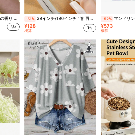
フト(ランダムカラー)。ゲームやパーティーに適し、ギフトやパーティーの景品としても理想的(カラーとスタイルはランダムに発送)。
39インチ/196インチ 1巻 再利用可能なファスナーテープケーブルタイ、多目的コードオーガナイザー、コンピューターとテレビのワイヤー収納、データケーブル管理タイ
マンドリンスライサー 多機能;野菜チョッパー;野菜スライサー;フードスライサ
-51%
-52%
¥128
¥573
概算
概算