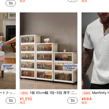
概算
概算
チェアに適し、装飾的で実用的なホームデコレーションフロアクッション
1個 45cm幅 1段~5段 厚手 二重扉 キャスター付き プラスチックシェルフ 組み立て不要 グレー 折りたたみ式 収納キャビネット 衣類 おもちゃ収納 スタッカブル スペースセーバー ポータブル 移動可能
Manfinity Homme メンズ快適ジャカード生地ポロカラー半袖Tシャツ、ベストセラーポロシャツ、メンズカジュアルバ
-51%
-54%
¥1,210
¥694
概算
概算