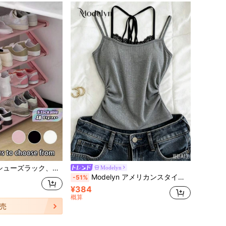
デザイン、簡単組立フロアラック、リビングルームや寮に適し、スタッカブルで省スペース、シューズ収納ボックス、縦型ラック
Modelyn
Modelyn アメリカンスタイル セクシー レース パッチワーク グレー スパゲッティストラップ 夏用 インナーウェア アウターウェア スリムフィットデザイン ホットガール ショートタンクトップ
-51%
¥384
概算
売