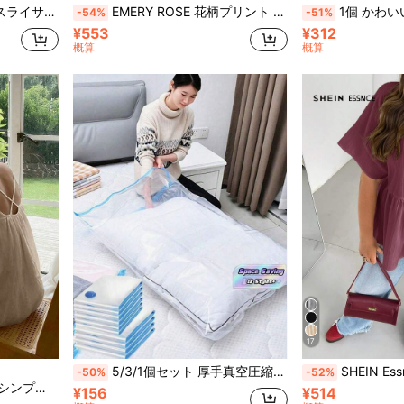
ル キャベツ、葉物野菜、サラダ用 キッチンツール
EMERY ROSE 花柄プリント プラスサイズ Tシャツ、バケーションに最適
1個 かわいいカートゥーン目型
-54%
-51%
¥553
¥312
概算
概算
17
5/3/1個セット 厚手真空圧縮収納バッグ、防水密閉衣類オーガナイザーバッグ、旅行、寮、家庭での使用に適しています - 再利用可能、省スペース、寝具、衣類、学用品などの収納に最適
SHEIN Essnce プラスサイズ レディース 春夏 ファッション カジュアル ルーズ 快適 デイリー 多用途 スリム テク
-50%
-52%
キシドレス クルーズウェア
¥156
¥514