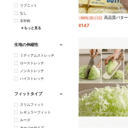
リブニット
なし
高品質バターの香り スローリバウンド ストレス解消スクイーズおもちゃ。手とデスクのストレスを和らげる面白い感覚おもちゃ。柔らかくふわふわで、不安の軽減、オフィスのリラックス、ホームデコレーションに最適。家族や友人への最高のギ
-50%
残り3日
非対称
¥147
もっと見る
生地の伸縮性
ミディアムストレッチ
ローストレッチ
ノンストレッチ
ハイストレッチ
フィットタイプ
スリムフィット
レギュラーフィット
ルーズ
オーバーサイズ