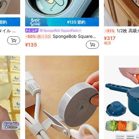
 節約
¥135 節約
実用的な家庭用品、クラシックホームデコレーション
1/2枚 高吸水速乾コーヒーマット 汚れ隠し 滑り止めゴム底 珪藻土素材 キッチンカウン
SpongeBob SquarePants
-51%
SpongeBob SquarePants | SHEIN PUレザー製 車用コースター、耐衝撃、ユニバーサル、スタイリッシュ、車のカップホルダーに設置可能、車やホームオフィスでも使用可能、水中世界、スポンジ、パトリックスター、イカルド
-50%
残り3日
¥317
概算
¥135