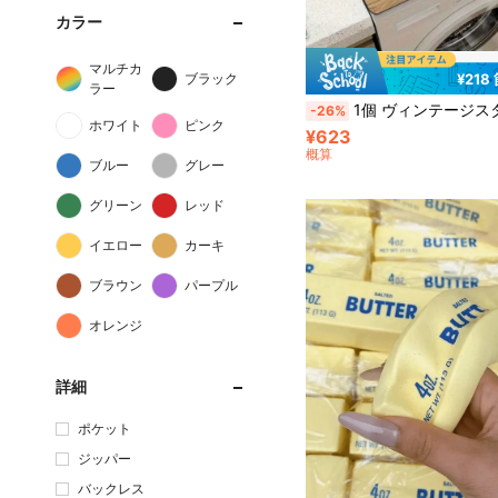
カラー
マルチカ
ブラック
¥218
ラー
1個 ヴィンテージスタイル 洗濯機/乾燥機 保護パッド、吸湿性、滑り止め表面、装飾的デザイン、家電表面保護、洗濯室アクセサリー、モダンホーム高品質マット、
-26%
ホワイト
ピンク
¥623
概算
ブルー
グレー
グリーン
レッド
イエロー
カーキ
ブラウン
パープル
オレンジ
詳細
ポケット
ジッパー
バックレス