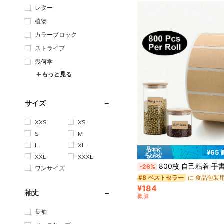
レター
植物
カラーブロック
ストライプ
幾何学
もっと見る
サイズ
XXS
XS
S
M
L
XL
¥65
XXL
XXXL
800枚 自己粘着 手書き可能 耐久性 防水 段ボール紙 シーリングラベルステッカー - 梱包、ラベリング、整理に適しています。梱包ラベル |
-26%
ワンサイズ
#8 ベストセラー
¥184
袖丈
概算
長袖