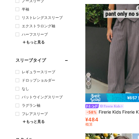
ノースリーブ
半袖
リストレングススリーブ
エクストラロング袖
ハーフスリーブ
もっと見る
スリーブタイプ
レギュラースリーブ
ドロップショルダー
5
なし
バットウイングスリーブ
¥657
ラグラン袖
Firerie Kids
Firerie Kids Firerie Kids ノヴァグロー ティーン ガールズ カジュアル ストリートシック ファッション 通勤&スクールスタイル 
-58%
フレアスリーブ
¥484
もっと見る
概算