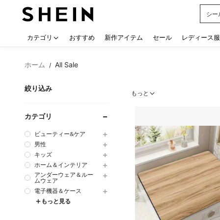
水着
Use up
カテゴリ
おすすめ
新作アイテム
セール
レディース服
ホーム
All Sale
/
絞り込み
もっと
カテゴリ
ビューティー&ケア
男性
キッズ
ホーム＆インテリア
アンダーウェア＆ルー
ムウェア
電子機器＆ケース
もっと見る