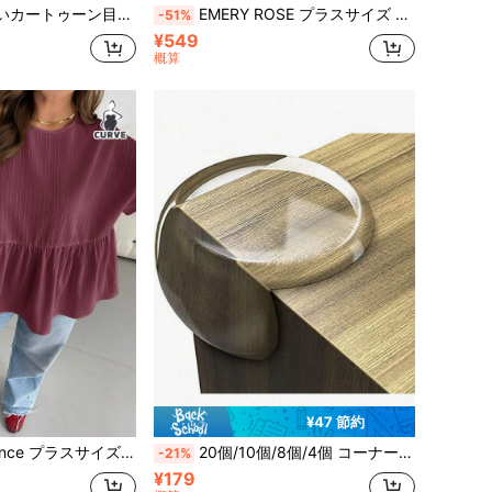
PET食器、猫と小型犬に最適な可愛らしい餌入れ
EMERY ROSE プラスサイズ レディース カジュアル バカンス 貝殻 フローラル 装飾 スクエアネック ランタンスリーブ エレガントルーズ快適シフォンブラウス、夏のバカンス着
-51%
¥549
概算
¥47 節約
スチャ ファブリック イエロー 半袖シャツ、シンプルスタイル、カーブキュートトップス、バターイエロー、外出用トップス、レディースブラウス、ヨーロッパ夏、フリルトップス、レディースブランチアウトフィット
20個/10個/8個/4個 コーナープロテクター - 家具の角の保護と安全バンパー - 保護パッド、家具とテーブルの鋭い角を保護 - 透明
-21%
¥179