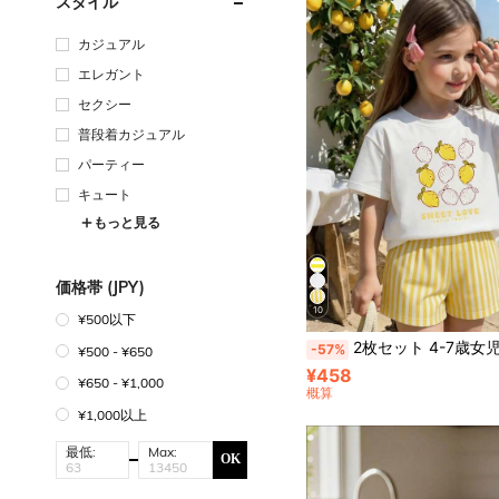
スタイル
カジュアル
エレガント
セクシー
普段着カジュアル
パーティー
キュート
もっと見る
価格帯 (JPY)
10
¥500以下
2枚セット 4-7歳女児 レモン柄 白Tシャツ + 黄色と白のストライプショーツ、軽量通気性のある
-57%
¥500 - ¥650
¥458
¥650 - ¥1,000
概算
¥1,000以上
最低:
Max:
OK