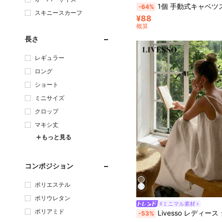
1個 手動式キャベツスライサー マルチファンクション 野菜チョッパー シュレッダー ステンレス鋼刃 人間工学に基づいたハンド
-64%
スキニースカーフ
¥88
概算
長さ
レギュラー
ロング
ショート
ミニサイズ
クロップ
マキシ丈
もっと見る
コンポジション
ポリエステル
ポリウレタン
#ミニマル素材
ポリアミド
Livesso レディース シンプルカラー カジュアル 無袖 ロングドレス サマー マ
-53%