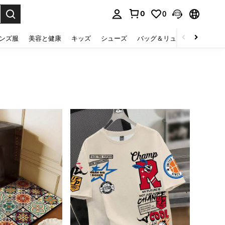
0
0
select.
ンズ服
美容と健康
キッズ
シューズ
バッグ＆リュック
下着＆