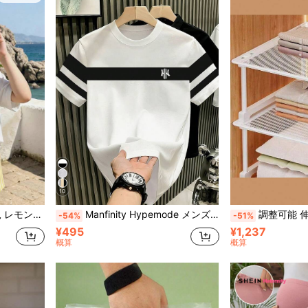
10
アウトフィット、春夏秋カジュアルウェア
Manfinity Hypemode メンズカジュアルレターコントラストカラーラウンドネックTシャツ
調整可能 伸縮式 シェルフユニット | 高耐荷重、省スペース | 洋服ダンス、シューズラック
-54%
-51%
¥495
¥1,237
概算
概算