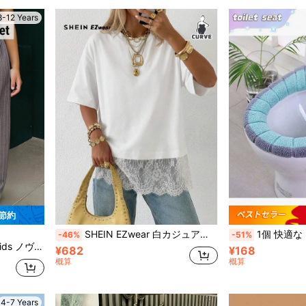
8-12 Years
 節約
SHEIN EZwear 白カジュアルプラスサイズ女性レースパッチワークTシャツ
1個 快適なトイレシート
-46%
-51%
織りストライプ ワイドレッグ ストレートパンツ ダークグレー
¥682
¥168
概算
概算
4-7 Years