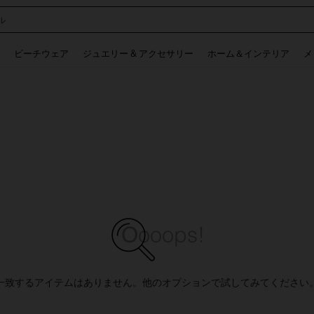
ル
 and down arrow keys to navigate search 検索履歴 and 人気ワード. Press Enter to 
ビーチウェア
ジュエリー & アクセサリー
ホーム＆インテリア
メ
一致するアイテムはありません。他のオプションで試してみてください