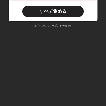
¥6,000以上のご注文
期間限定
すべて集める
新規ユーザー
30
商品クーポン
%OFF
¥9,000以上のご注文
期間限定
ログインしてクーポンをチェック