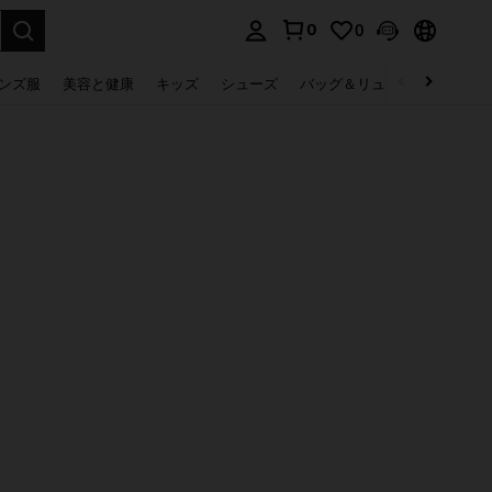
0
0
select.
ンズ服
美容と健康
キッズ
シューズ
バッグ＆リュック
下着＆
。