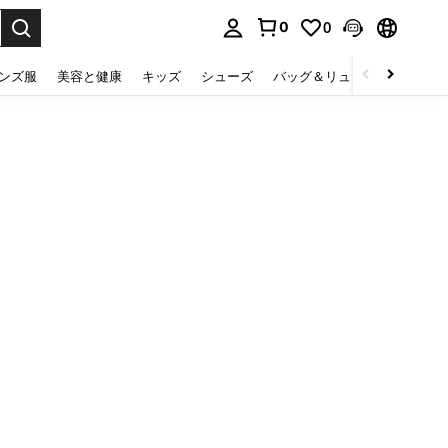
0
0
select.
ンズ服
美容と健康
キッズ
シューズ
バッグ＆リュック
下着＆
。