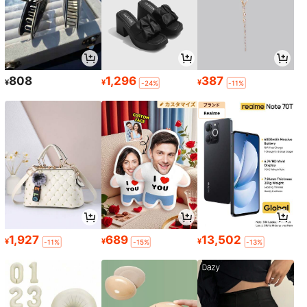
808
1,296
387
¥
¥
¥
-24%
-11%
1,927
689
13,502
¥
¥
¥
-11%
-15%
-13%