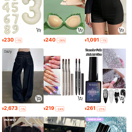
230
240
1,091
¥
¥
¥
-1%
-26%
-1%
2,673
219
261
¥
¥
¥
-1%
-24%
-21%