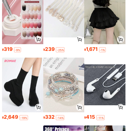
319
239
1,671
¥
¥
¥
-9%
-25%
-1%
2,649
332
415
¥
¥
¥
-19%
-14%
-11%