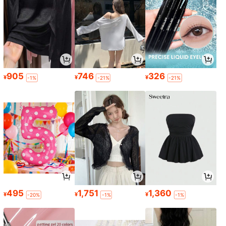
905
746
326
¥
¥
¥
-1%
-21%
-21%
495
1,751
1,360
¥
¥
¥
-20%
-1%
-1%