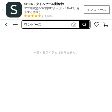
SHEIN - タイムセール実施中!
×
タンクトップ
アプリ限定の500円OFFクーポン「JPAPP」を
インストール
今すぐ使おう！
水着
(11,600)
ワンピース
tシャツ
トップス
タンクトップ
一致するアイテムはありません。
水着