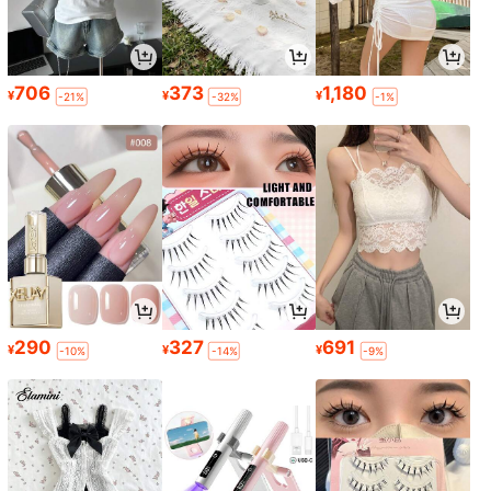
706
373
1,180
¥
¥
¥
-21%
-32%
-1%
290
327
691
¥
¥
¥
-10%
-14%
-9%