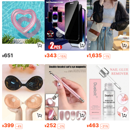
651
343
1,635
¥
¥
¥
-15%
-1%
399
252
463
¥
¥
¥
-4%
-2%
-21%