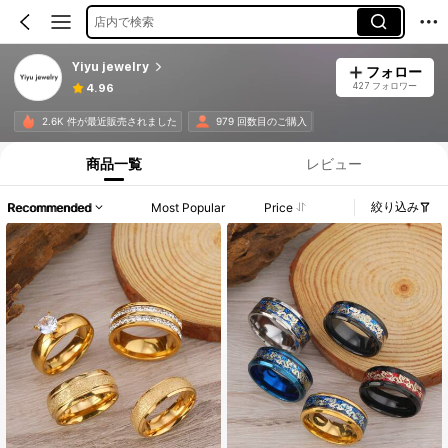
店内で検索
Yiyu jewelry
フォロー
427 フォロワー
4.96
2.6K 件が最近販売されました
979 回数目のご購入
商品一覧
レビュー
絞り込み
Recommended
Most Popular
Price