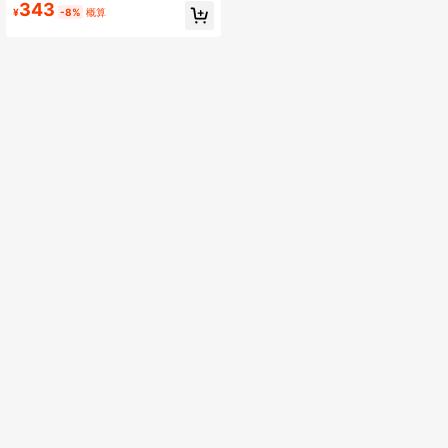
ゲニックジュエリー、日常着用に適
343
¥
-8%
概算
したバレンタインデーのカップルへ
の贈り物