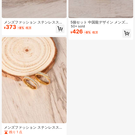
メンズファッション ステンレススチ
5個セット 中国龍デザイン メンズフ
373
ールリングセット 4個入り、ステン
ァッションステンレスリング、アレ
50+ sold
¥
-8%
概算
レスジュエリー、デイリーウェアに
ルギーフリー、ジュエリー 毎日着用
426
¥
-8%
概算
最適、バレンタインデーのボーイフ
または バレンタインデー、母の日の
レンドやカップルへのギフトに
ギフトとしても
メンズファッション ステンレススチ
ールリング2個セット、ハイポアレル
残り 1 点