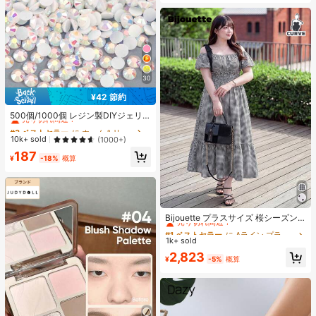
30
¥42 節約
#3 ベストセラー
に ホーム＆リビング
売り切れ間近！
500個/1000個 レジン製DIYジェリ
ーフラットバックラインストーン 小
#3 ベストセラー
#3 ベストセラー
に ホーム＆リビング
に ホーム＆リビング
さな丸型ラインストーン ミニ装飾ア
売り切れ間近！
売り切れ間近！
10k+ sold
(1000+)
クセサリー スマホケース、カップ、
#3 ベストセラー
に ホーム＆リビング
187
靴、ブーツ、衣類装飾、ハンドメイ
¥
-18%
概算
売り切れ間近！
ドDIYアイドル応援ファン、ネーム
タグ用
#1 ベストセラー
に Aライン プラスサイズのドレス
売り切れ間近！
Bijouette プラスサイズ 桜シーズン
終了限定版 ブラック&ホワイト ノー
#1 ベストセラー
#1 ベストセラー
に Aライン プラスサイズのドレス
に Aライン プラスサイズのドレス
スリーブ タイダイドレス バルーンス
1k+ sold
売り切れ間近！
売り切れ間近！
リーブ ハイウエスト 絞り入り Aライ
#1 ベストセラー
に Aライン プラスサイズのドレス
2,823
ンスカート
¥
-5%
概算
売り切れ間近！