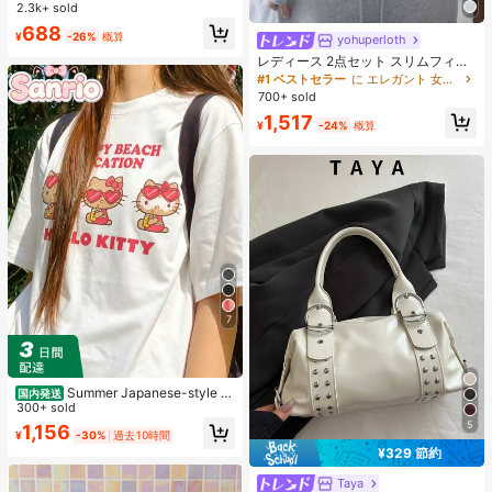
2.3k+ sold
売り切れ間近！
売り切れ間近！
#1 ベストセラー
ニット生地 女性用ブリーフ
688
¥
-26%
概算
yohuperloth
売り切れ間近！
レディース 2点セット スリムフィッ
ト セミシアー スパゲッティストラッ
#1 ベストセラー
に エレガント 女性用ツーピース衣装
プ ストライプ キャミソールトップ
700+ sold
エレガント
1,517
¥
-24%
概算
7
Summer Japanese-style c
国内発送
ute girl look, Sanrio Hello Kitty simp
300+ sold
le pattern print, pure cotton sweet-
5
1,156
¥
-30%
過去10時間
style T-shirt
¥329 節約
Taya
#1 ベストセラー
プレーン 女性のショルダーバッグ