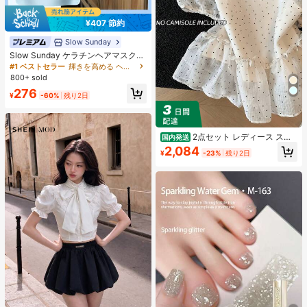
¥407 節約
Slow Sunday
Slow Sunday ケラチンヘアマスク、
ケラチン、タンパク質豊富な成分、
#1 ベストセラー
輝きを高める ヘアトリートメント
強力な保湿、髪の補修と強化、すべ
800+ sold
ての髪質に対応、バケーション、ビ
276
ーチ、旅行の必需品、夏のヘアケア
¥
-60%
残り2日
に最適
2点セット レディース スイ
国内発送
ートスタイル 水玉模様 メッシュ フ
2,084
¥
-23%
残り2日
リル パフスリーブ クロップトップ
フレッシュサマー ドールブラウス ト
ップス 半袖 ドット柄 ショート丈 透
け感 シースルー ガーリー 大人可愛
い フェミニン 春夏