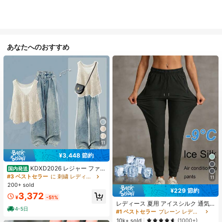
あなたへのおすすめ
11
¥3,448 節約
KDXD2026 レジャー ファッ
国内発送
ション ロングサイズ 夏服 女性 ワイ
#3 ベストセラー
に 刺繍 レディースコーデ
11
ルドスタイル ボア付きトップス ワイ
200+ sold
ルドスタイル ロングスカート 3点セ
¥229 節約
3,372
ット UVカット 軽量 通気性 袖付き
¥
-51%
ヒップカバー効果 通気性抜群 サイズ
レディース 夏用 アイスシルク 通気
4-5日
豊富
性 ランニングパンツ、速乾 軽量 ス
#1 ベストセラー
プレーン レディースパンツ
ポーツパンツ ジッパーポケット & ウ
10k+ sold
(1000+)