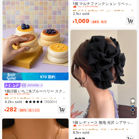
売り切れ間近！
1個 マルチファンクション リベット
ハンドバッグ、ビンテージバイクス
#1 ベストセラー
#1 ベストセラー
プレーン 女性のショルダーバッグ
プレーン 女性のショルダーバッグ
タイル リベットデコレーション PU
2.1k+ sold
売り切れ間近！
売り切れ間近！
レザーショルダーバッグ、パンクロ
#1 ベストセラー
プレーン 女性のショルダーバッグ
1,069
ック アンダーアームバッグ、仕事、
¥
-24%
概算
売り切れ間近！
通勤、デート、パーティー、音楽フ
ェスに適しています
¥70 節約
Joivida
#2 ベストセラー
に ティーンエイジャー向けのスクイーズおもちゃ
売り切れ間近！
1個/2個 いちご&ブルーベリー スクイ
ーズ クリームケーキ おもちゃ、スト
#2 ベストセラー
#2 ベストセラー
に ティーンエイジャー向けのスクイーズおもちゃ
に ティーンエイジャー向けのスクイーズおもちゃ
レス解消玩具、ホリデー、誕生日、
売り切れ間近！
売り切れ間近！
4.2k+ sold
(1000+)
クリスマス、パーティーの完璧なギ
#2 ベストセラー
に ティーンエイジャー向けのスクイーズおもちゃ
282
フト
¥
-20%
残り2日
売り切れ間近！
11
#7 ベストセラー
ブラック 髪の爪
売り切れ間近！
1個 レディース 無地 光沢 シアサッカ
ー リボン ヘアクリップ、エレガント
#7 ベストセラー
#7 ベストセラー
ブラック 髪の爪
ブラック 髪の爪
なファッション クロークリップ、日
8.1k+ sold
売り切れ間近！
売り切れ間近！
常使用に適しています (ヘアクロー 1
#7 ベストセラー
ブラック 髪の爪