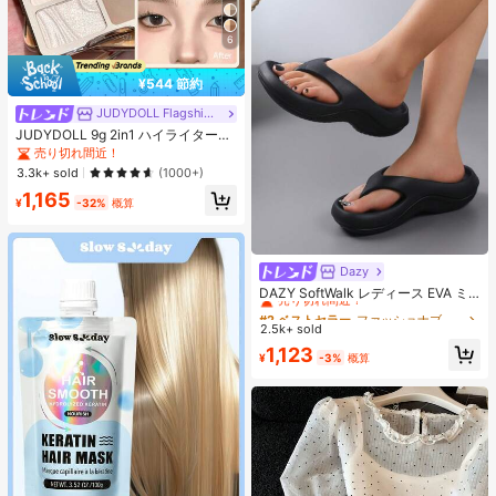
6
¥544 節約
JUDYDOLL Flagship Store
JUDYDOLL 9g 2in1 ハイライター&
コントアーパレット、マット&シマ
売り切れ間近！
ーブラッシュパレット、初心者、自
3.3k+ sold
(1000+)
分用、ギフトにも最適、パーティ
1,165
ー、デート、結婚式などのあらゆる
¥
-32%
概算
シーンで使用可能
Dazy
#2 ベストセラー
ファッショナブル 女性用フリップフロップ
売り切れ間近！
DAZY SoftWalk レディース EVA ミ
ッドヒールプラットフォームビーチ
#2 ベストセラー
#2 ベストセラー
ファッショナブル 女性用フリップフロップ
ファッショナブル 女性用フリップフロップ
サンダル - 超軽量、通気性、快適、
2.5k+ sold
売り切れ間近！
売り切れ間近！
滑り止め、柔らかいソール、ミニマ
#2 ベストセラー
ファッショナブル 女性用フリップフロップ
1,123
ルデザイン、ビーチ、休暇、家庭で
¥
-3%
概算
売り切れ間近！
の自由時間、デイリー着用に適し、
オールシーズン、スリップオン、無
地、プリントなし