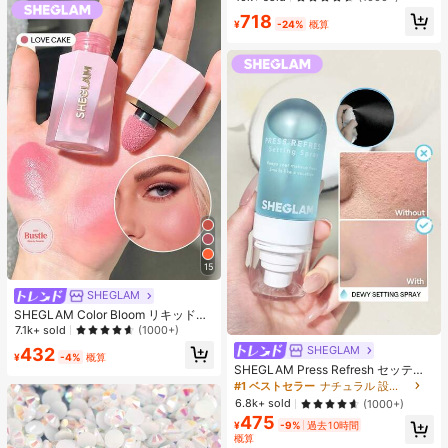
エストバンド付き フィットネス & ジ
718
ョギング用 ブラック、アスレジャー
¥
-24%
概算
15
SHEGLAM
SHEGLAM Color Bloom リキッドチ
ークマット仕上げ-Love Cake チー
7.1k+ sold
(1000+)
ク 女性と女の子のためのブランドビ
SHEGLAM
432
ューティーコスメメイクアップ
¥
-4%
概算
SHEGLAM Press Refresh セッティ
ングスプレー 女性と女の子のための
#1 ベストセラー
ナチュラル 設定スプレー
ブランドビューティーコスメメイク
6.8k+ sold
(1000+)
アップ
475
¥
-9%
過去10時間
概算