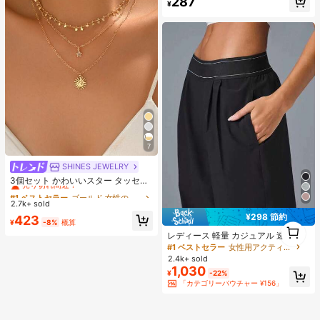
287
3cm-15cm)
¥
売り切れ間近！
7
SHINES JEWELRY
#1 ベストセラー
ゴールド 女性のチェーンネックレス
売り切れ間近！
3個セット かわいいスター タッセル
ネックレス、ミニマリストゴールド
#1 ベストセラー
#1 ベストセラー
ゴールド 女性のチェーンネックレス
ゴールド 女性のチェーンネックレス
太陽ペンダントネックレス、日常
2.7k+ sold
売り切れ間近！
売り切れ間近！
着、バカンス、パーティー、デート
¥298 節約
#1 ベストセラー
ゴールド 女性のチェーンネックレス
423
に適したファッションジュエリー、
¥
-8%
概算
1
売り切れ間近！
ハンドメイド チェーン長さとビーズ
レディース 軽量 カジュアル 速乾 ス
1
数はランダム
ポーツパンツ ポケット付き ゆったり
#1 ベストセラー
女性用アクティブボトムス
通気性 速乾性 エクササイズパンツ
2.4k+ sold
ランニング フィットネス アスレジャ
1,030
¥
-22%
ー向け
「カテゴリーバウチャー ¥156」