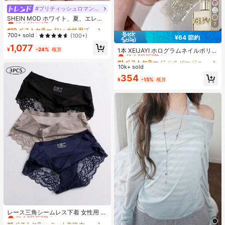
#ブリティッシュロマンチック
#10 ベストセラー
短い 女性用ブラウス
売り切れ間近！
SHEIN MOD ホワイト、夏、エレガ
7
ント、結婚式ゲスト女性用3Dリボン
#10 ベストセラー
#10 ベストセラー
短い 女性用ブラウス
短い 女性用ブラウス
ランタンスリーブフリルヴィンテー
売り切れ間近！
売り切れ間近！
700+ sold
(100+)
¥64 節約
ジコートブラウス、プリンセスパフ
#1 ベストセラー
に シルバー ジェルネイルポリッシュ
#10 ベストセラー
短い 女性用ブラウス
1,077
スリーブトップス パーティー、プロ
売り切れ間近！
¥
-24%
概算
1本 XEIJAYI ホログラムネイルポリッ
売り切れ間近！
ム、フェスティバル、春
シュ、きらめく反射、UVLEDマニキ
#1 ベストセラー
#1 ベストセラー
に シルバー ジェルネイルポリッシュ
に シルバー ジェルネイルポリッシュ
ュア対応、アルコールフリー処方、
10k+ sold
売り切れ間近！
売り切れ間近！
自宅やサロンでの使用に最適、春に
#1 ベストセラー
に シルバー ジェルネイルポリッシュ
354
ぴったり
¥
-15%
概算
売り切れ間近！
#1 ベストセラー
ニット生地 女性用ブリーフ
売り切れ間近！
レース三角シームレス下着 女性用 3
枚入り ブレスアップ
#1 ベストセラー
#1 ベストセラー
ニット生地 女性用ブリーフ
ニット生地 女性用ブリーフ