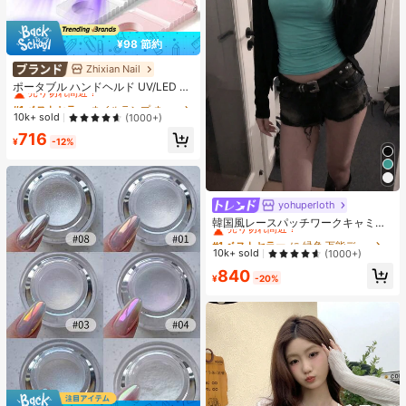
¥98 節約
Zhixian Nail
#1 ベストセラー
ネイルランプ ネイル硬化ランプとドライヤー
売り切れ間近！
ポータブル ハンドヘルド UV/LED ネ
イルドライヤーランプ、すべてのジ
#1 ベストセラー
#1 ベストセラー
ネイルランプ ネイル硬化ランプとドライヤー
ネイルランプ ネイル硬化ランプとドライヤー
ェルネイルポリッシュマニキュアツ
売り切れ間近！
売り切れ間近！
10k+ sold
(1000+)
ールに適しています、USB充電式高
#1 ベストセラー
ネイルランプ ネイル硬化ランプとドライヤー
716
速乾燥ネイルランプ、3-in-1セット
¥
-12%
売り切れ間近！
スタンドとデータケーブル付き、小
さなギフトとして贈ることができま
す、高いコストパフォーマンス、完
璧なギフト
yohuperloth
#1 ベストセラー
に 緑色 万能デイリートップス
売り切れ間近！
韓国風レースパッチワークキャミソ
ールタンクトップ、Y2Kエステティ
#1 ベストセラー
#1 ベストセラー
に 緑色 万能デイリートップス
に 緑色 万能デイリートップス
ック、ストリートウェアカジュアル
売り切れ間近！
売り切れ間近！
10k+ sold
(1000+)
サマー
#1 ベストセラー
に 緑色 万能デイリートップス
840
¥
-20%
売り切れ間近！