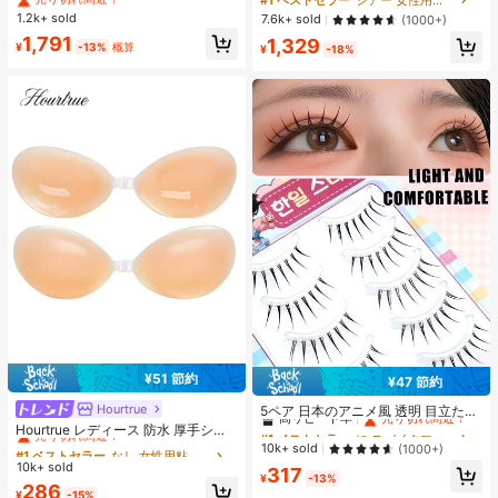
ート付きパンツ
ー バケーション ビーチ
1.2k+ sold
#7 ベストセラー
ミニショーツ 女性用ショーツ
7.6k+ sold
(1000+)
売り切れ間近！
1,791
1,329
¥
-13%
概算
¥
-18%
¥51 節約
¥47 節約
#1 ベストセラー
に スパイクマンガ つけまつげ
高リピート率
売り切れ間近！
Hourtrue
#1 ベストセラー
なし 女性用粘着ブラ
5ペア 日本のアニメ風 透明 目立たな
い つけまつげ、自然で優しい軽量な
売り切れ間近！
#1 ベストセラー
#1 ベストセラー
に スパイクマンガ つけまつげ
に スパイクマンガ つけまつげ
Hourtrue レディース 防水 厚手シリ
フェイクまつげ、デート、旅行、持
コン製 ニップルカバー 小さな胸用
高リピート率
高リピート率
売り切れ間近！
売り切れ間近！
#1 ベストセラー
#1 ベストセラー
なし 女性用粘着ブラ
なし 女性用粘着ブラ
10k+ sold
(1000+)
ち運びに適しています
リフトアップ＆プッシュイン ウェデ
10k+ sold
売り切れ間近！
売り切れ間近！
#1 ベストセラー
に スパイクマンガ つけまつげ
317
ィング撮影向け ブライズメイド用
¥
-13%
高リピート率
売り切れ間近！
#1 ベストセラー
なし 女性用粘着ブラ
286
¥
-15%