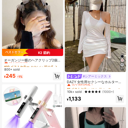
ムSIMロック
¥2 節約
#10 ベストセラー
かわいい 髪の爪
売り切れ間近！
オーガンジー蝶のヘアクリップ2個セ
ット、あらゆるシーンに合う上品な
#10 ベストセラー
#10 ベストセラー
かわいい 髪の爪
かわいい 髪の爪
クロークリップ、夏のビーチヘアク
37
800+ sold
売り切れ間近！
売り切れ間近！
ロー、バケーションヘアクリップ
#10 ベストセラー
かわいい 髪の爪
245
#シアーミックス
#1 ベストセラー
に レディーストップス
¥
-1%
売り切れ間近！
売り切れ間近！
DAZY 女性用セクシーなホルターネ
ック リボン ストラップ ルーチェ シ
#1 ベストセラー
#1 ベストセラー
に レディーストップス
に レディーストップス
アー ビーチカバーアップ水着ラッ
売り切れ間近！
売り切れ間近！
10k+ sold
(1000+)
プ、夏のY2Kロングスリーブ女性用
#1 ベストセラー
に レディーストップス
1,133
トップス オフショル
¥
売り切れ間近！