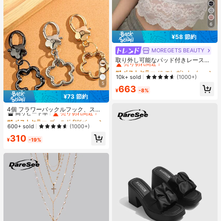
6
¥58 節約
MOREGETS BEAUTY
#1 ベストセラー
に エレガント ノースリーブキャミソール
売り切れ間近！
取り外し可能なパッド付きレースキ
ャミソール、多用途ノースリーブア
#1 ベストセラー
#1 ベストセラー
に エレガント ノースリーブキャミソール
に エレガント ノースリーブキャミソール
ンダーシャツ、女性向け、新学期、
売り切れ間近！
売り切れ間近！
10k+ sold
(1000+)
クリスマス、春節、カジュアルホワ
5
#1 ベストセラー
に エレガント ノースリーブキャミソール
663
イトサマー、シック&エレガント
¥
-8%
売り切れ間近！
¥73 節約
#1 ベストセラー
ゴールド DIYバッグアクセサリー
高リピート率
売り切れ間近！
4個 フラワーバックルフック、スイ
ベルフック、ドッグクリップ、DIY
#1 ベストセラー
#1 ベストセラー
ゴールド DIYバッグアクセサリー
ゴールド DIYバッグアクセサリー
吊り下げコード、メタルキーチェー
高リピート率
高リピート率
売り切れ間近！
売り切れ間近！
600+ sold
(1000+)
ン、メタルシェイプスプリングクリ
#1 ベストセラー
ゴールド DIYバッグアクセサリー
310
ップ、カラビナ、バッグクリップに
¥
-19%
高リピート率
売り切れ間近！
適しています