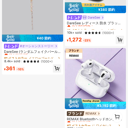
¥380 節約
DareSee
#1 ベストセラー
ファッショナブル 女性用ヒールサンダル
売り切れ間近！
DareSee レディース 防水 プラット
フォーム 厚底サンダル オープントゥ
#1 ベストセラー
#1 ベストセラー
ファッショナブル 女性用ヒールサンダル
ファッショナブル 女性用ヒールサンダル
スリッポンシューズ 夏新作 チャンキ
売り切れ間近！
売り切れ間近！
10k+ sold
(1000+)
ーハイヒール Y2Kスタイル 通学向け
#1 ベストセラー
ファッショナブル 女性用ヒールサンダル
¥40 節約
1,272
¥
-23%
売り切れ間近！
#オーシャンストーリー
#1 ベストセラー
イエローゴールド 女性のネックレスセット
売り切れ間近！
DareSee (ランダムフェイクパール
数量) 5個セット シンプルフェイクパ
#1 ベストセラー
#1 ベストセラー
イエローゴールド 女性のネックレスセット
イエローゴールド 女性のネックレスセット
ールクロス マルチレイヤーネックレ
売り切れ間近！
売り切れ間近！
8.4k+ sold
(1000+)
スセット、Y字型チェーンロングネ
#1 ベストセラー
イエローゴールド 女性のネックレスセット
361
ックレス、レディースセーターチェ
¥
-10%
売り切れ間近！
ーン、友情、夏休み、デート、ギフ
ト、カジュアル、パーティー、ウェ
ディング、新学期に適しています
¥3,192 節約
1
REMAX
#7 ベストセラー
に ワイヤレスイヤホン
1
売り切れ間近！
REMAX Bluetoothヘッドホン、ステ
レオ音楽＆通話ヘッドホン、ANC+E
#7 ベストセラー
#7 ベストセラー
に ワイヤレスイヤホン
に ワイヤレスイヤホン
NCノイズキャンセリング、完全ワイ