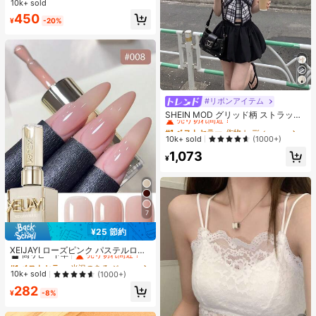
10k+ sold
売り切れ間近！
売り切れ間近！
イルグルー ジェル フェイクネイルチ
#1 ベストセラー
クリア マニキュア除去液
450
ップ用 ジェルベースグルーやジェル
¥
-20%
売り切れ間近！
ネイルポリッシュには不向き ランダ
ム 女性向け
#リボンアイテム
#1 ベストセラー
作物 レディーストップス
売り切れ間近！
SHEIN MOD グリッド柄 ストラップ
レス トップ リボン装飾付き
#1 ベストセラー
#1 ベストセラー
作物 レディーストップス
作物 レディーストップス
売り切れ間近！
売り切れ間近！
10k+ sold
(1000+)
#1 ベストセラー
作物 レディーストップス
1,073
¥
売り切れ間近！
7
¥25 節約
#1 ベストセラー
光沢のある ジェルネイルポリッシュ
高リピート率
売り切れ間近！
XEIJAYI ローズピンク パステルロー
ズカラーシリーズ スウィート ジェン
#1 ベストセラー
#1 ベストセラー
光沢のある ジェルネイルポリッシュ
光沢のある ジェルネイルポリッシュ
トル ネイルポリッシュジェル プロフ
高リピート率
高リピート率
売り切れ間近！
売り切れ間近！
10k+ sold
(1000+)
ェッショナル ネイルサロン用
#1 ベストセラー
光沢のある ジェルネイルポリッシュ
282
¥
-8%
高リピート率
売り切れ間近！