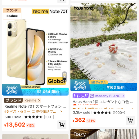
売り切れ間近！
¥163 節約
¥2,064 節約
madeby BLANC
#1 ベストセラー
に ポリエステル ピクニックマット
Realme
売り切れ間近！
Haus Hana 1個 エレガントな白色 ア
ウトドアキャンピングマット、ピク
Realme Note 70T スマートフォン 4
#1 ベストセラー
#1 ベストセラー
に ポリエステル ピクニックマット
に ポリエステル ピクニックマット
ニックブランケット、ボヘミアンキ
GB+64GB/4GB+128GB/4GB+256G
#5 ベストセラー
に 携帯電話ブランド 携帯電話
売り切れ間近！
売り切れ間近！
3.3k+ sold
(1000+)
ャンプラグ、ビーチタオル、家具カ
B グローバル版 4G LTE、Android 15
500+ sold
(100+)
#1 ベストセラー
に ポリエステル ピクニックマット
362
バー、多目的使用可能な両面ファブ
アンロック携帯電話、6000mAh大
¥
-31%
売り切れ間近！
リックマット
13,502
容量バッテリー、50MP AIカメラ、9
¥
-13%
0Hzスクリーン モバイルフォン プラ
スライト、15W急速充電、8コアチッ
プセット、アダプターなし、ベトナ