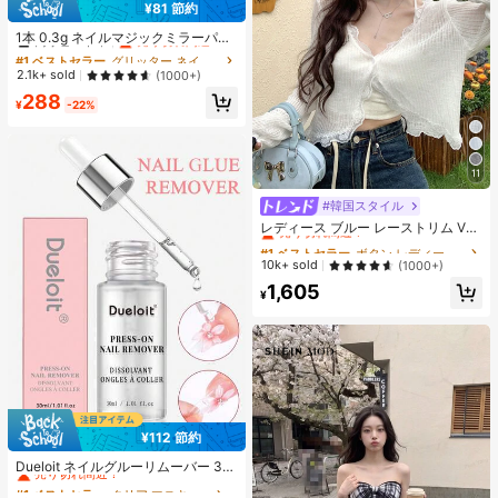
¥81 節約
#1 ベストセラー
グリッター ネイルグリッターパウダー
高リピート率
売り切れ間近！
1本 0.3g ネイルマジックミラーパウ
ダー Y2Kミラースカイテーマ ムーン
#1 ベストセラー
#1 ベストセラー
グリッター ネイルグリッターパウダー
グリッター ネイルグリッターパウダー
ライトパウダー/グリッター 春夏の旅
高リピート率
高リピート率
売り切れ間近！
売り切れ間近！
2.1k+ sold
(1000+)
行/女性と女の子/プロ仕様ホームネ
#1 ベストセラー
グリッター ネイルグリッターパウダー
288
イルサロンに適しています。ネイル
¥
-22%
高リピート率
売り切れ間近！
11
#韓国スタイル
#1 ベストセラー
ボタン レディース軽量カーディガン
売り切れ間近！
レディース ブルー レーストリム Vネ
ック カバーアップ かわいい 新学期
#1 ベストセラー
#1 ベストセラー
ボタン レディース軽量カーディガン
ボタン レディース軽量カーディガン
夏用ショール 軽量 アウター ホワイ
売り切れ間近！
売り切れ間近！
10k+ sold
(1000+)
ト 春 バケーションコア
#1 ベストセラー
ボタン レディース軽量カーディガン
1,605
¥
売り切れ間近！
¥112 節約
#1 ベストセラー
クリア マニキュア除去液
売り切れ間近！
Dueloit ネイルグルーリムーバー 30
ml プレスオンネイル用 ネイルグルー
#1 ベストセラー
#1 ベストセラー
クリア マニキュア除去液
クリア マニキュア除去液
リムーバー 簡単に取り外せる 固形ネ