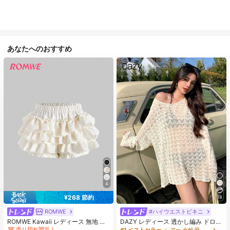
あなたへのおすすめ
4
¥268 節約
18
#7 ベストセラー
ミニショーツ 女性用ショーツ
売り切れ間近！
ROMWE
#ハイウエストビキニ
#7 ベストセラー
#7 ベストセラー
ミニショーツ 女性用ショーツ
ミニショーツ 女性用ショーツ
ROMWE Kawaii レディース 無地 ウ
DAZY レディース 透かし編み ドロッ
エスト伸縮 レイヤード フリル スコ
プショルダー カバーアップ 夏 シア
売り切れ間近！
売り切れ間近！
#1 ベストセラー
シアー 女性用のカバーアップ