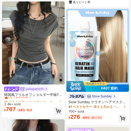
高リピート率
¥407 節約
yohuperloth
#1 ベストセラー
に カウルネック 女性用トップス、ブラウス、Tシャツ
売り切れ間近！
韓国風フリルオフショルダー半袖T
Slow Sunday
シャツ、フィットウエストスリミン
#1 ベストセラー
#1 ベストセラー
に カウルネック 女性用トップス、ブラウス、Tシャツ
に カウルネック 女性用トップス、ブラウス、Tシャツ
Slow Sunday ケラチンヘアマスク、
グ多用途トップ カジュアルサマー
2.4k+ sold
売り切れ間近！
売り切れ間近！
ケラチン、タンパク質豊富な成分、
#1 ベストセラー
輝きを高める ヘアトリートメント
767
#1 ベストセラー
に カウルネック 女性用トップス、ブラウス、Tシャツ
強力な保湿、髪の補修と強化、すべ
¥
-24%
概算
700+ sold
ての髪質に対応、バケーション、ビ
売り切れ間近！
276
¥
-60%
残り3日
ーチ、旅行の必需品、夏のヘアケア
に最適