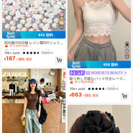
30
¥42 節約
#3 ベストセラー
に ホーム＆リビング
売り切れ間近！
500個/1000個 レジン製DIYジェリ
ーフラットバックラインストーン 小
#3 ベストセラー
#3 ベストセラー
に ホーム＆リビング
に ホーム＆リビング
さな丸型ラインストーン ミニ装飾ア
売り切れ間近！
売り切れ間近！
10k+ sold
(1000+)
クセサリー スマホケース、カップ、
6
187
#3 ベストセラー
に ホーム＆リビング
靴、ブーツ、衣類装飾、ハンドメイ
¥
-18%
概算
売り切れ間近！
ドDIYアイドル応援ファン、ネーム
¥98 節約
タグ用
MOREGETS BEAUTY
#1 ベストセラー
モスク 女性用タンクトップ&キャミス
売り切れ間近！
取り外し可能なパッド付きレースキ
ャミソール、多用途ノースリーブア
#1 ベストセラー
#1 ベストセラー
モスク 女性用タンクトップ&キャミス
モスク 女性用タンクトップ&キャミス
ンダーシャツ、女性向け、新学期、
売り切れ間近！
売り切れ間近！
10k+ sold
(1000+)
クリスマス、春節、カジュアルホワ
663
#1 ベストセラー
モスク 女性用タンクトップ&キャミス
イトサマー、シック&エレガント
¥
-13%
概算
売り切れ間近！