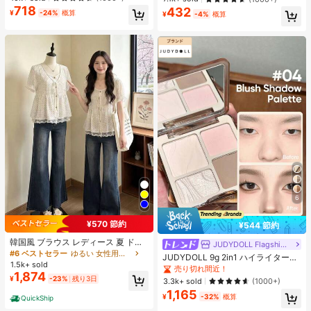
エストバンド付き フィットネス & ジ
ク 女性と女の子のためのブランドビ
718
432
ョギング用 ブラック、アスレジャー
¥
-24%
概算
¥
-4%
概算
ューティーコスメメイクアップ
6
¥570 節約
¥544 節約
韓国風 ブラウス レディース 夏 ドッ
JUDYDOLL Flagship Store
ト柄 フェイクレイヤード 半袖 パフ
#6 ベストセラー
ゆるい 女性用ブラウス
JUDYDOLL 9g 2in1 ハイライター&
スリーブ レース切替 リボンデザイン
1.5k+ sold
コントアーパレット、マット&シマ
売り切れ間近！
細見え フェミニン デート お出かけ
1,874
ーブラッシュパレット、初心者、自
¥
-23%
残り3日
3.3k+ sold
(1000+)
分用、ギフトにも最適、パーティ
1,165
ー、デート、結婚式などのあらゆる
¥
-32%
概算
QuickShip
シーンで使用可能