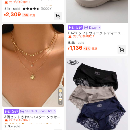
ュアル ルーズ 万能 スウェットパン
#1 ベストセラー
#1 ベストセラー
デイリー 女性用スウェットパンツ
デイリー 女性用スウェットパンツ
ツ レディース 秋
売り切れ間近！
売り切れ間近！
5.1k+ sold
(1000+)
2,309
#1 ベストセラー
デイリー 女性用スウェットパンツ
¥
-5%
概算
売り切れ間近！
Dazy
#1 ベストセラー
寮 女性用スリッパ
売り切れ間近！
DAZY ソフトウォーク レディース E
VA ミッドヒール プラットフォーム
#1 ベストセラー
#1 ベストセラー
寮 女性用スリッパ
寮 女性用スリッパ
ビーチサンダル - 超軽量、通気性、
5.4k+ sold
売り切れ間近！
売り切れ間近！
快適、滑り止め、ソフトソール、ビ
1,136
#1 ベストセラー
寮 女性用スリッパ
¥
-3%
概算
ーチ、休暇、家庭の自由時間、日常
売り切れ間近！
着用に最適な ミニマリストデザイン
- 通年使用、スリッポン、無地、プ
リントなし
7
SHINES JEWELRY
#1 ベストセラー
ゴールド 女性のチェーンネックレス
売り切れ間近！
3個セット かわいいスター タッセル
ネックレス、ミニマリストゴールド
#1 ベストセラー
#1 ベストセラー
ゴールド 女性のチェーンネックレス
ゴールド 女性のチェーンネックレス
太陽ペンダントネックレス、日常
2.7k+ sold
売り切れ間近！
売り切れ間近！
着、バカンス、パーティー、デート