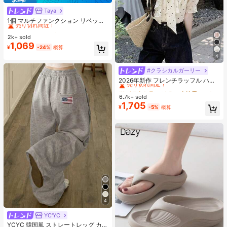
Taya
#1 ベストセラー
プレーン 女性のショルダーバッグ
売り切れ間近！
1個 マルチファンクション リベット
ハンドバッグ、ビンテージバイクス
#1 ベストセラー
#1 ベストセラー
プレーン 女性のショルダーバッグ
プレーン 女性のショルダーバッグ
タイル リベットデコレーション PU
2k+ sold
売り切れ間近！
売り切れ間近！
レザーショルダーバッグ、パンクロ
1,069
#1 ベストセラー
プレーン 女性のショルダーバッグ
¥
-24%
概算
ック アンダーアームバッグ、仕事、
売り切れ間近！
通勤、デート、パーティー、音楽フ
4
ェスに適しています
#クラシカルガーリー
#1 ベストセラー
ゆるい 女性用ブラウス
売り切れ間近！
2026年新作 フレンチラッフル ハー
ト ドット柄シフォンブラウス、リボ
#1 ベストセラー
#1 ベストセラー
ゆるい 女性用ブラウス
ゆるい 女性用ブラウス
ン付き半袖トップス、秋夏エレガン
6.7k+ sold
売り切れ間近！
売り切れ間近！
ト
1,705
#1 ベストセラー
ゆるい 女性用ブラウス
¥
-5%
概算
売り切れ間近！
4
YC'YC
#1 ベストセラー
デイリー 女性用スウェットパンツ
売り切れ間近！
YCYC 韓国風 ストレートレッグ カジ