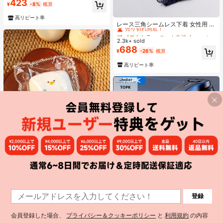
423
#1 ベストセラー
ゴールド 女性のチェーンネックレス
¥
-8%
概算
に適したファッションジュエリー、
売り切れ間近！
ハンドメイド チェーン長さとビーズ
#1 ベストセラー
ニット生地 女性用ブリーフ
高リピート率
数はランダム
売り切れ間近！
レース三角シームレス下着 女性用 3
枚入り ブレスアップ
#1 ベストセラー
#1 ベストセラー
ニット生地 女性用ブリーフ
ニット生地 女性用ブリーフ
2.3k+ sold
売り切れ間近！
売り切れ間近！
688
#1 ベストセラー
ニット生地 女性用ブリーフ
¥
-26%
概算
売り切れ間近！
高リピート率
¥943 節約
パールトーフ 雪だるまスクイーズ ス
フレ 水感スクイーズ ペンダントスト
#5 ベストセラー
に シリコーン 子供用フィジェットトイ
レス解消玩具 すくいーず おもちゃ
2.4k+ sold
(100+)
押して抑えつつあった感情を解放 め
2,352
ろじょいスクイーズ、スクイーズ>
¥
-29%
残り3日
¥154 節約
ミ ズ カン スクイ ー、 水系スクイー
ズ、 水スクイーズ、 みずかんすくい
QuickShip
TOPK D40-C 車載電話ホルダーマウ
ーず、 スクイーズ>カピバラ、 誕生
1
登録
ント アップグレードハンズフリース
#1 ベストセラー
に 品質 自動車用携帯電話アクセサリー
日、 スクイーズ水感、 すいかんすく
1
タンド 車載ダッシュボード用電話ホ
いーず、高品質 すくいーずめろじょ
1.8k+ sold
(1000+)
ルダー Android 携帯電話対応
い
699
会員登録した場合、
プライバシー＆クッキーポリシー
と
利用規約
の内容
¥
-18%
残り3日