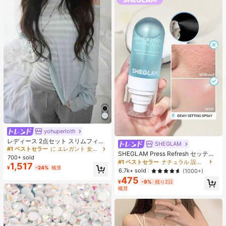
yohuperloth
レディース 2点セット スリムフィッ
SHEGLAM
ト セミシアー スパゲッティストラッ
#1 ベストセラー
に エレガント 女性用ツーピース衣装
SHEGLAM Press Refresh セッティ
プ ストライプ キャミソールトップ
700+ sold
ングスプレー 女性と女の子のための
エレガント
#1 ベストセラー
ナチュラル 設定スプレー
1,517
ブランドビューティーコスメメイク
¥
-24%
概算
6.7k+ sold
(1000+)
アップ
475
¥
-9%
残り2日
概算