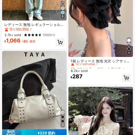
8
レディース 無地 レギュラーショルダ
ー 半袖Tシャツ ラウンドネック スリ
売り切れ間近！
ムフィット 美シルエット 伸縮性 軽
2.7k+ sold
(1000+)
量 通気性 快適 夏用 万能 オールマッ
1,066
チ トップス
¥
-5%
概算
11
#7 ベストセラー
ブラック 髪の爪
売り切れ間近！
1個 レディース 無地 光沢 シアサッカ
ー リボン ヘアクリップ、エレガント
#7 ベストセラー
#7 ベストセラー
ブラック 髪の爪
ブラック 髪の爪
なファッション クロークリップ、日
8.2k+ sold
売り切れ間近！
売り切れ間近！
常使用に適しています (ヘアクロー 1
287
#7 ベストセラー
ブラック 髪の爪
¥
3cm-15cm)
売り切れ間近！
5
¥329 節約