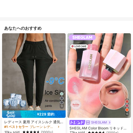
あなたへのおすすめ
11
¥229 節約
15
レディース 夏用 アイスシルク 通気
SHEGLAM
性 ランニングパンツ、速乾 軽量 ス
#1 ベストセラー
プレーン レディースパンツ
SHEGLAM Color Bloom リキッドチ
ポーツパンツ ジッパーポケット & ウ
10k+ sold
ークマット仕上げ-Love Cake チー
(1000+)
7.1k+ sold
(1000+)