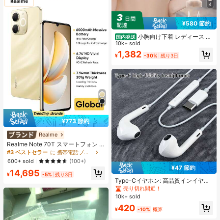
4
¥580 節約
小胸向け下着 レディース 、
国内発送
脇高UPブラジャー 無地チューブト
10k+ sold
ップ 、ストラップレスカップ付きブ
1,382
¥
-30%
残り3日
ラ 、取り外し可能な肩紐インナー、
胸ボタンナイトブラ 、滑り止めブラ
トップ 白
¥773 節約
Realme
Realme Note 70T スマートフォン 4
GB+64GB/4GB+128GB/4GB+256G
#3 ベストセラー
に 携帯電話ブランド 携帯電話
B グローバル版 4G LTE、Android 15
600+ sold
(100+)
アンロック携帯電話、6000mAh大
¥47 節約
#1 ベストセラー
に エレクトロニクス
14,695
容量バッテリー、50MP AIカメラ、9
¥
-5%
残り3日
0Hzスクリーン モバイルフォン プラ
売り切れ間近！
Type-Cイヤホン: 高品質インイヤー
スライト、15W急速充電、8コアチッ
ヘッドホン、3ボタンインラインコ
#1 ベストセラー
#1 ベストセラー
に エレクトロニクス
に エレクトロニクス
プセット、アダプターなし、ベトナ
ントロール内蔵、音楽再生、通話応
10k+ sold
売り切れ間近！
売り切れ間近！
ムSIMロック
答、音量調整が簡単。17/16/15シリ
#1 ベストセラー
に エレクトロニクス
420
ーズ、Plus、Pro、Pro Maxモデル対
¥
-10%
概算
売り切れ間近！
応