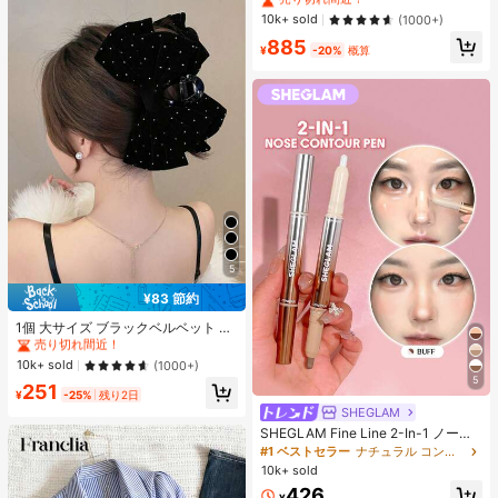
ック、ストリートウェアカジュアル
#1 ベストセラー
に 緑色 万能デイリートップス
10k+ sold
(1000+)
サマー
売り切れ間近！
885
¥
-20%
概算
5
¥83 節約
#1 ベストセラー
ポリエステル 髪の爪
売り切れ間近！
1個 大サイズ ブラックベルベット リ
ボン ヘアクリップ クリスタルライン
#1 ベストセラー
#1 ベストセラー
ポリエステル 髪の爪
ポリエステル 髪の爪
ストーン装飾付き、エレガントな二
売り切れ間近！
売り切れ間近！
10k+ sold
(1000+)
重レイヤー フロック加工リボン レデ
5
#1 ベストセラー
ポリエステル 髪の爪
251
ィース用
¥
-25%
残り2日
売り切れ間近！
SHEGLAM
SHEGLAM Fine Line 2-In-1 ノーズ
コンター&ハイライトペン-Buff ノー
#1 ベストセラー
ナチュラル コントゥア＆ブロンザー
ズシャドウ シェーディング 女性と女
10k+ sold
の子のためのブランドビューティー
426
コスメメイクアップ