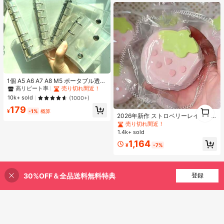
#1 ベストセラー
マルチカラー バインダー
高リピート率
売り切れ間近！
1個 A5 A6 A7 A8 M5 ポータブル透明
ルーズリーフバインダー、透明ステ
#1 ベストセラー
#1 ベストセラー
マルチカラー バインダー
マルチカラー バインダー
ッカーブック、シールブック、ステ
高リピート率
高リピート率
売り切れ間近！
売り切れ間近！
10k+ sold
(1000+)
ッカーブック、写真収納バッグ、フ
#1 ベストセラー
マルチカラー バインダー
#2 ベストセラー
に シリコーン ティーンエイジャー向けのノベルティ＆ギャグおもちゃ
1
179
ォトアルバム、貯金プランブック、
¥
-1%
概算
1
高リピート率
売り切れ間近！
売り切れ間近！
プランナー、ノート、オフィス文房
2026年新作 ストロベリーレイヤー
具、学用品として使用可能
ケーキ シリコンスクイーズトイ 1
#2 ベストセラー
#2 ベストセラー
に シリコーン ティーンエイジャー向けのノベルティ＆ギャグおもちゃ
に シリコーン ティーンエイジャー向けのノベルティ＆ギャグおもちゃ
個、厚手&ソフト、学生、誕生日、
1.4k+ sold
売り切れ間近！
売り切れ間近！
サプライズ、ホリデー、カップル、
#2 ベストセラー
に シリコーン ティーンエイジャー向けのノベルティ＆ギャグおもちゃ
1,164
クリスマス、ゲーマー、ストレス解
¥
-7%
売り切れ間近！
消に最適なギフト
30%OFF＆全品送料無料特典
登録