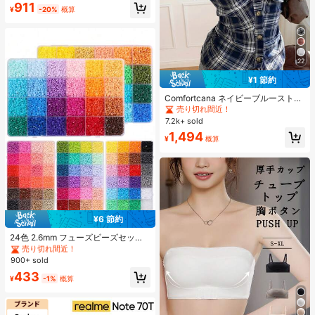
#2 ベストセラー
に 柔らかい 女性用トップス、ブラウス、Tシャツ
911
チ トップス
¥
-20%
概算
売り切れ間近！
22
¥1 節約
Comfortcana ネイビーブルーストラ
イプ パフスリーブ シングルブレスト
売り切れ間近！
カジュアルシャツ、夏物アパレル
7.2k+ sold
1,494
¥
概算
¥6 節約
#2 ベストセラー
に ジュエリー製作セット
売り切れ間近！
24色 2.6mm フューズビーズセッ
ト、大人向けピクセルアートDIYパ
#2 ベストセラー
#2 ベストセラー
に ジュエリー製作セット
に ジュエリー製作セット
ズル、フューズビーズハンドメイド
900+ sold
売り切れ間近！
売り切れ間近！
ピクセルアートDIYパズル 3Dパズル
#2 ベストセラー
に ジュエリー製作セット
433
DIYアイロンビーズハンドメイドク
¥
-1%
概算
売り切れ間近！
ラフト、誕生日、バレンタインデ
ー、パーティーギフト、リフィルビ
ーズセット