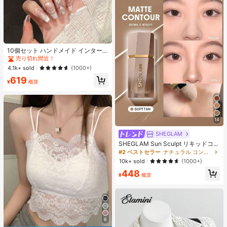
10個セット ハンドメイド インター
ネットセレブリティ優しいラインス
売り切れ間近！
トーンラティスフレンチフォークフ
4.1k+ sold
(1000+)
ァックスパールピンクキャットアイ
619
ボウ偽ネイル プレスオンネイル ネイ
¥
概算
ルサプライ ハンドメイドプレスオン
ネイル
14
SHEGLAM
SHEGLAM Sun Sculpt リキッドコン
ター-Soft Tan ノーズシャドウ シェ
#2 ベストセラー
ナチュラル コントゥア＆ブロンザー
ーディング 女性と女の子のためのブ
10k+ sold
(1000+)
ランドビューティーコスメメイクア
448
ップ
¥
概算
6