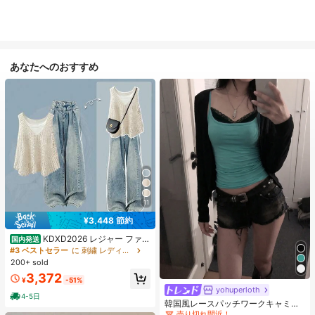
あなたへのおすすめ
11
¥3,448 節約
KDXD2026 レジャー ファッ
国内発送
ション ロングサイズ 夏服 女性 ワイ
#3 ベストセラー
に 刺繍 レディースコーデ
ルドスタイル ボア付きトップス ワイ
200+ sold
ルドスタイル ロングスカート 3点セ
3,372
#1 ベストセラー
に 緑色 万能デイリートップス
ット UVカット 軽量 通気性 袖付き
¥
-51%
ヒップカバー効果 通気性抜群 サイズ
売り切れ間近！
yohuperloth
4-5日
豊富
#1 ベストセラー
#1 ベストセラー
に 緑色 万能デイリートップス
に 緑色 万能デイリートップス
韓国風レースパッチワークキャミソ
ールタンクトップ、Y2Kエステティ
売り切れ間近！
売り切れ間近！