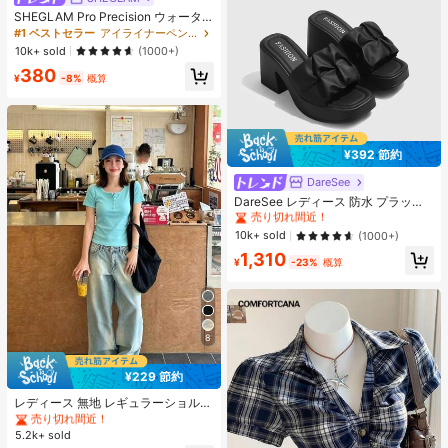
SHEGLAM Pro Precision ウォータ
ープルーフリキッドアイライナー-Bl
#1 ベストセラー
アイライナーペンシル アイライナー
ack 女性と女の子のためのブランド
10k+ sold
(1000+)
ビューティーコスメメイクアップ
380
¥
-8%
概算
¥392 節約
DareSee
#1 ベストセラー
プレーン 女性用ヒールサンダル
売り切れ間近！
DareSee レディース 防水 プラット
フォーム 厚底サンダル オープントゥ
#1 ベストセラー
#1 ベストセラー
プレーン 女性用ヒールサンダル
プレーン 女性用ヒールサンダル
スリッポンシューズ 夏新作 チャンキ
売り切れ間近！
売り切れ間近！
10k+ sold
(1000+)
ーハイヒール Y2Kスタイル 通学向け
#1 ベストセラー
プレーン 女性用ヒールサンダル
1,310
¥
-23%
概算
売り切れ間近！
8
¥229 節約
#2 ベストセラー
に 柔らかい 女性用トップス、ブラウス、Tシャツ
売り切れ間近！
レディース 無地 レギュラーショルダ
ー 半袖Tシャツ ラウンドネック スリ
#2 ベストセラー
#2 ベストセラー
に 柔らかい 女性用トップス、ブラウス、Tシャツ
に 柔らかい 女性用トップス、ブラウス、Tシャツ
ムフィット 美シルエット 伸縮性 軽
5.2k+ sold
売り切れ間近！
売り切れ間近！
量 通気性 快適 夏用 万能 オールマッ