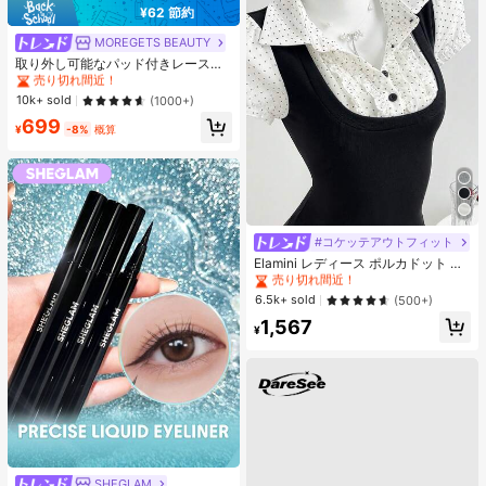
¥62 節約
MOREGETS BEAUTY
#1 ベストセラー
モスク 女性用タンクトップ&キャミス
売り切れ間近！
取り外し可能なパッド付きレースキ
ャミソール、多用途ノースリーブア
#1 ベストセラー
#1 ベストセラー
モスク 女性用タンクトップ&キャミス
モスク 女性用タンクトップ&キャミス
ンダーシャツ、女性向け、新学期、
売り切れ間近！
売り切れ間近！
10k+ sold
(1000+)
クリスマス、春節、カジュアルホワ
#1 ベストセラー
モスク 女性用タンクトップ&キャミス
699
イトサマー、シック&エレガント
¥
-8%
概算
売り切れ間近！
#コケッテアウトフィット
#2 ベストセラー
夜遊び 女性用ブラウス
売り切れ間近！
Elamini レディース ポルカドット パ
ッチワーク レーストリム 配色 ウエ
#2 ベストセラー
#2 ベストセラー
夜遊び 女性用ブラウス
夜遊び 女性用ブラウス
スト ショートスリーブ トップス 夏
売り切れ間近！
売り切れ間近！
6.5k+ sold
(500+)
用
#2 ベストセラー
夜遊び 女性用ブラウス
1,567
¥
売り切れ間近！
SHEGLAM