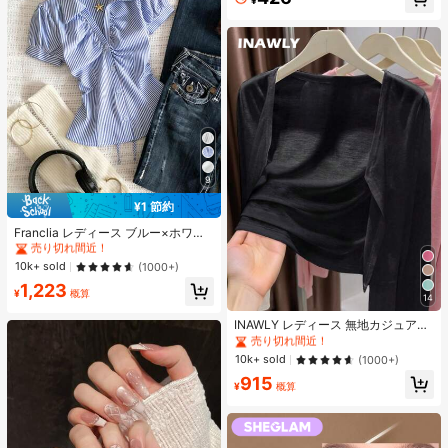
¥
9
¥1 節約
#1 ベストセラー
に ファブリック 柔らかなオフィスブラウス
売り切れ間近！
Franclia レディース ブルー×ホワイ
ト ストライプ ボタン付きシャーリン
#1 ベストセラー
#1 ベストセラー
に ファブリック 柔らかなオフィスブラウス
に ファブリック 柔らかなオフィスブラウス
グ Vネックシャツ 夏向け エフォート
売り切れ間近！
売り切れ間近！
10k+ sold
(1000+)
レスシック ブラウス 通学・新学期向
#1 ベストセラー
に ファブリック 柔らかなオフィスブラウス
1,223
け 春カジュアル
¥
概算
14
売り切れ間近！
#1 ベストセラー
作物 レディース軽量カーディガン
売り切れ間近！
INAWLY レディース 無地カジュアル
薄手カーディガン、春夏用
#1 ベストセラー
#1 ベストセラー
作物 レディース軽量カーディガン
作物 レディース軽量カーディガン
売り切れ間近！
売り切れ間近！
10k+ sold
(1000+)
#1 ベストセラー
作物 レディース軽量カーディガン
915
¥
概算
売り切れ間近！