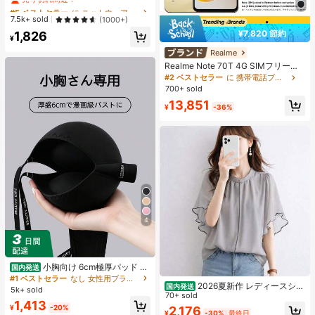
ラー ラグラン 半袖 ニットTシャツ
#5 ベストセラー
#5 ベストセラー
に ニットウェア レディースニットウェア
に ニットウェア レディースニットウェア
軽量 万能カーディガントップ 春夏向
売り切れ間近！
売り切れ間近！
7.5k+ sold
(1000+)
け エステティック 秋
#5 ベストセラー
に ニットウェア レディースニットウェア
¥7,820 節約
1,826
¥
売り切れ間近！
Realme
Realme Note 70T 4G SIMフリー携
帯電話 4GB+64GB/4GB+128GB/4G
#2 ベストセラー
に 携帯電話ブランド 携帯電話
B+256GB グローバル版 4G LTE、A
700+ sold
ndroid 15 スマートフォン、50MP AI
13,851
カメラ、90Hz ディスプレイ モバイ
¥
-36%
ルフォン プラスライト、6000mAh
大容量バッテリー、15W 急速充電、
オクタコアチップセット、アダプタ
ーなし、ベトナムでSIMロック
4
小胸向け 6cm極厚パッド 盛
国内発送
りブラ ノンワイヤー 谷間メイク シ
#1 ベストセラー
なし 女性用ブラジャーとブラレット
2026夏新作 レディースシャ
ームレス ボリュームアップ 美胸フィ
国内発送
5k+ sold
ツ 日系ナチュラルスタイル ロースタ
70+ sold
ット ブラジャー
1,413
ンドカラー フリルデザイン 半袖トッ
¥
-20%
2,176
¥
-30%
最終日