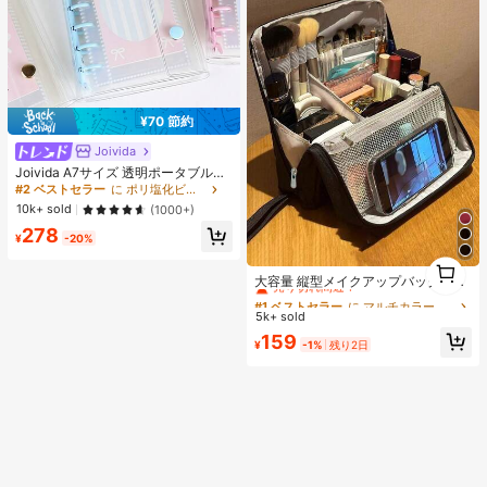
¥70 節約
Joivida
Joivida A7サイズ 透明ポータブルフ
ァイルフォルダー ダブルスナップ
#2 ベストセラー
に ポリ塩化ビニル バインダー
式、写真の保管に最適、フォトアル
10k+ sold
(1000+)
バムとしても使用可能、文房具、ノ
278
ート、ステッカーブック、オフィス
¥
-20%
用品、学校用品、新学期に
#1 ベストセラー
に マルチカラー メイクアップバッグ
1
1
売り切れ間近！
大容量 縦型メイクアップバッグ - 多
機能コンパートメント トラベルメイ
#1 ベストセラー
#1 ベストセラー
に マルチカラー メイクアップバッグ
に マルチカラー メイクアップバッグ
クアップオーガナイザー、メイクア
5k+ sold
売り切れ間近！
売り切れ間近！
ップバッグ、女性用バッグ、ポータ
#1 ベストセラー
に マルチカラー メイクアップバッグ
159
ブル、軽量、耐久性、スタイリッシ
¥
-1%
残り2日
売り切れ間近！
ュ