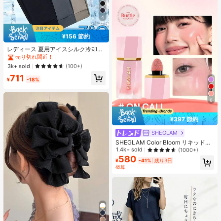
4
¥156 節約
レディース 夏用アイスシルク冷却ジ
ョガーパンツ、速乾軽量スポーツパ
売り切れ間近！
ンツ、ジッパーポケットとウエスト
3k+ sold
(100+)
バンド付き、フィットネスとランニ
711
ングに適したアスレジャー
¥
-18%
6
¥397 節約
SHEGLAM
SHEGLAM Color Bloom リキッドブ
ラッシュ-On Call チーク 女性と女の
1.4k+ sold
(1000+)
子のためのブランドビューティーコ
580
¥
-41%
残り3日
スメメイクアップ
概算