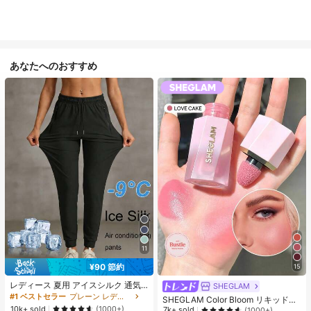
あなたへのおすすめ
11
¥90 節約
15
レディース 夏用 アイスシルク 通気
SHEGLAM
性 ランニングパンツ、速乾 軽量 ス
#1 ベストセラー
プレーン レディースパンツ
SHEGLAM Color Bloom リキッドチ
ポーツパンツ ジッパーポケット & ウ
10k+ sold
ークマット仕上げ-Love Cake チー
(1000+)
7k+ sold
(1000+)