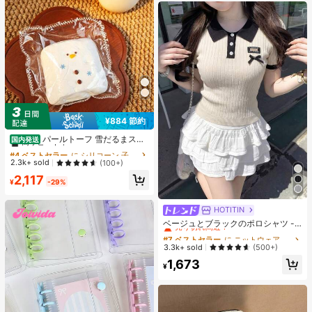
¥884 節約
#4 ベストセラー
に シリコーン 子供用フィジェットトイ
高リピート率
パールトーフ 雪だるまスク
国内発送
イーズ スフレ 水感スクイーズ ペン
#4 ベストセラー
#4 ベストセラー
に シリコーン 子供用フィジェットトイ
に シリコーン 子供用フィジェットトイ
ダントストレス解消玩具 すくいーず
高リピート率
高リピート率
2.3k+ sold
(100+)
おもちゃ 押して抑えつつあった感情
#4 ベストセラー
に シリコーン 子供用フィジェットトイ
2,117
を解放 めろじょいスクイーズ、スク
¥
-29%
高リピート率
イーズ>ミ ズ カン スクイ ー、 水系
スクイーズ、 水スクイーズ、 みずか
んすくいーず、 スクイーズ>カピバ
HOTITIN
#7 ベストセラー
に ニットウェア レディースニットウェア
ラ、 誕生日、 スクイーズ水感、 す
売り切れ間近！
ベージュとブラックのポロシャツ -
いかんすくいーず、高品質 すくいー
ファッショナブルでエレガントなカ
#7 ベストセラー
#7 ベストセラー
に ニットウェア レディースニットウェア
に ニットウェア レディースニットウェア
ずめろじょい
ジュアルなスウィートなフィッティ
売り切れ間近！
売り切れ間近！
3.3k+ sold
(500+)
ングリブ編みショートスリーブトッ
#7 ベストセラー
に ニットウェア レディースニットウェア
1,673
プ、リボンのデコレーション、春夏
¥
売り切れ間近！
の日常着に適しています