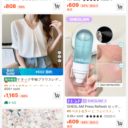
エストバンド付き フィットネス & ジ
ク 女性と女の子のためのブランドビ
609
808
ョギング用 ブラック、アスレジャー
¥
-37%
最終日
¥
-10%
ューティーコスメメイクアップ
概算
7
¥502 節約
#5 ベストセラー
に エレガント レディーストップス
売り切れ間近！
V ネック半袖ブラウスレデ
国内発送
ィース 前タックロールスリーブパー
#5 ベストセラー
#5 ベストセラー
に エレガント レディーストップス
に エレガント レディーストップス
ルボタンドレープゆったり肉隠しオ
600+ sold
売り切れ間近！
売り切れ間近！
フィス万能シフォントップス
#5 ベストセラー
に エレガント レディーストップス
1,165
¥
-30%
売り切れ間近！
SHEGLAM
4-5日
SHEGLAM Press Refresh セッティ
ングスプレー 女性と女の子のための
#5 ベストセラー
に フェイスメイク
ブランドビューティーコスメメイク
6.6k+ sold
(1000+)
アップ
609
¥
-42%
最終日
概算