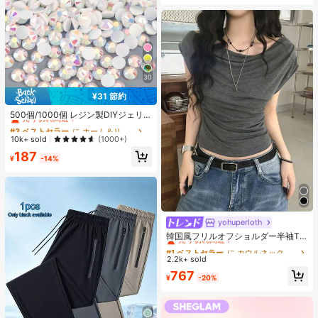
30
¥31 節約
#3 ベストセラー
に ホーム＆リビング
売り切れ間近！
500個/1000個 レジン製DIYジェリ
ーフラットバックラインストーン 小
#3 ベストセラー
#3 ベストセラー
に ホーム＆リビング
に ホーム＆リビング
さな丸型ラインストーン ミニ装飾ア
売り切れ間近！
売り切れ間近！
10k+ sold
(1000+)
クセサリー スマホケース、カップ、
#3 ベストセラー
に ホーム＆リビング
187
靴、ブーツ、衣類装飾、ハンドメイ
¥
-14%
売り切れ間近！
ドDIYアイドル応援ファン、ネーム
タグ用
yohuperloth
#1 ベストセラー
に カウルネック 女性用トップス、ブラウス、Tシャツ
売り切れ間近！
韓国風フリルオフショルダー半袖T
シャツ、フィットウエストスリミン
#1 ベストセラー
#1 ベストセラー
に カウルネック 女性用トップス、ブラウス、Tシャツ
に カウルネック 女性用トップス、ブラウス、Tシャツ
グ多用途トップ カジュアルサマー
2.2k+ sold
売り切れ間近！
売り切れ間近！
#1 ベストセラー
に カウルネック 女性用トップス、ブラウス、Tシャツ
767
¥
-20%
売り切れ間近！