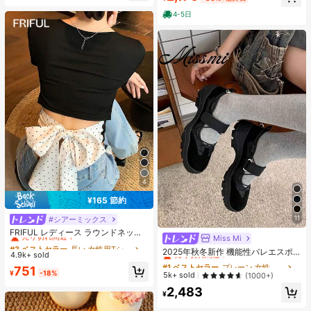
プス 上品フェミニンゆったりシルエ
ット通気性抜群 薄手軽量 肌触り柔ら
4-5日
か 体型カバー着痩せ効果 カジュアル
オフィスカジュアル
4
¥165 節約
11
#シアーミックス
#3 ベストセラー
長い 女性用Tシャツ
売り切れ間近！
FRIFUL レディース ラウンドネック
Miss Mi
#1 ベストセラー
プレーン 女性用フラット
バックポルカドット柄 ファブリック
#3 ベストセラー
#3 ベストセラー
長い 女性用Tシャツ
長い 女性用Tシャツ
売り切れ間近！
2025年秋冬新作 機能性バレエスポ
切り替え リボンストラップ装飾 透か
4.9k+ sold
売り切れ間近！
売り切れ間近！
ーツシューズ レディース、厚底マリ
しデザイン セクシー スウィート Tシ
#1 ベストセラー
#1 ベストセラー
プレーン 女性用フラット
プレーン 女性用フラット
#3 ベストセラー
長い 女性用Tシャツ
751
ージェーンシューズ
ャツ
¥
-18%
売り切れ間近！
売り切れ間近！
5k+ sold
(1000+)
売り切れ間近！
#1 ベストセラー
プレーン 女性用フラット
2,483
¥
売り切れ間近！