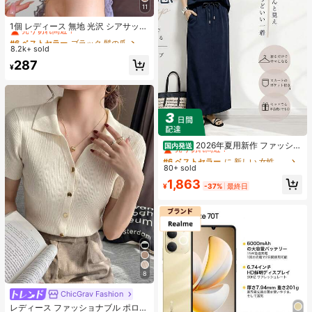
11
#6 ベストセラー
ブラック 髪の爪
売り切れ間近！
1個 レディース 無地 光沢 シアサッカ
ー リボン ヘアクリップ、エレガント
#6 ベストセラー
#6 ベストセラー
ブラック 髪の爪
ブラック 髪の爪
なファッション クロークリップ、日
8.2k+ sold
売り切れ間近！
売り切れ間近！
常使用に適しています (ヘアクロー 1
#6 ベストセラー
ブラック 髪の爪
287
3cm-15cm)
¥
売り切れ間近！
#6 ベストセラー
に 新しい 女性用ツーピース衣装
売り切れ間近！
2026年夏用新作 ファッショ
国内発送
ンでカジュアルなセット、女性向け
#6 ベストセラー
#6 ベストセラー
に 新しい 女性用ツーピース衣装
に 新しい 女性用ツーピース衣装
ゆったりとしたシルエットのスリム
80+ sold
売り切れ間近！
売り切れ間近！
効果のある2点セット、純色。外出や
#6 ベストセラー
に 新しい 女性用ツーピース衣装
1,863
遊びにぴったり
¥
-37%
最終日
売り切れ間近！
8
ChicGrav Fashion
#5 ベストセラー
に ニットウェア レディースニットウェア
売り切れ間近！
レディース ファッショナブル ポロカ