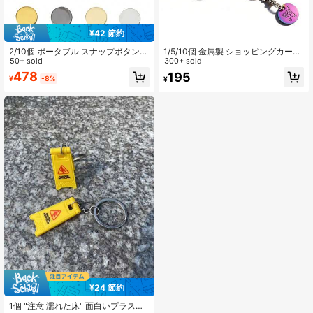
¥42 節約
2/10個 ポータブル スナップボタン
1/5/10個 金属製 ショッピングカート
装飾バックル シャツボタン カフスリ
50+ sold
トークンコイン キーチェーン ロブス
300+ sold
ンク DIY 装飾バックルベース
ター付き
478
195
¥
-8%
¥
¥24 節約
1個 "注意 濡れた床" 面白いプラスチ