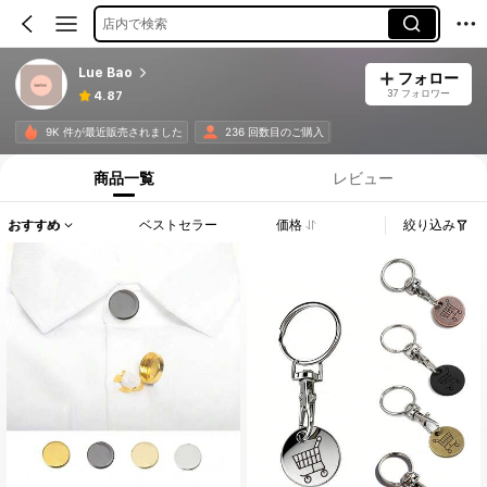
店内で検索
Lue Bao
フォロー
37 フォロワー
4.87
9K 件が最近販売されました
236 回数目のご購入
商品一覧
レビュー
おすすめ
ベストセラー
価格
絞り込み