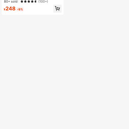
ック折りたたみ式キーホルダー、車
80+ sold
(100+)
のアクセサリー、バッグチャーム、
248
学校、かわいいゴシック、Y2Kスタ
¥
-9%
イル、母の日、父の日、卒業、先生
への贈り物