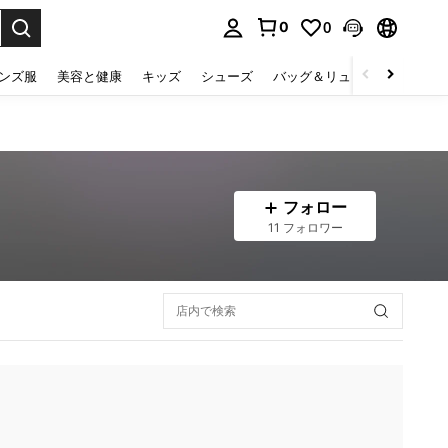
0
0
select.
ンズ服
美容と健康
キッズ
シューズ
バッグ＆リュック
下着＆
フォロー
11 フォロワー