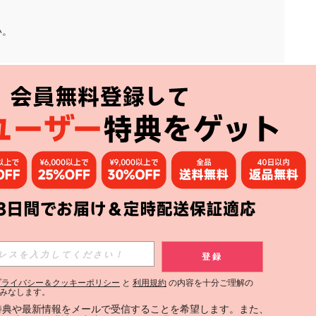
い。
アプリ
購読
登録
登録する
プライバシー＆クッキーポリシー
と
利用規約
の内容を十分ご理解の
みなします。
購読
定特典や最新情報をメールで受信することを希望します。また、