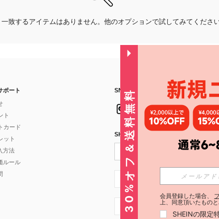
一致するアイテムはありません。他のオプションで試してみてくださ
サポート
SNSフォローはこちら：
30%オフ＆送料無料
せ
イント
フトカード
SHEIN STYLE NEWSを購読する
ォレット
入方法
価ルール
問
JP + 81
会員登録した場合、
上、同意頂いたものと
JP + 81
SHEINの限