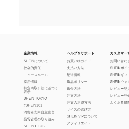
企業情報
ヘルプ＆サポート
カスタマー
SHEINについて
お買い物ガイド
お問い合わ
社会的責任
支払い方法
SHEINポ
ニュースルーム
配送情報
SHEINギ
採用情報
返品ポリシー
SHEINウ
特定商取引法に基づく
返金方法
レビュー記
表示
注文方法
レビュー評
SHEIN TOKYO
注文の追跡方法
よくある質
#SHEIN101
サイズの選び方
消費者志向自主宣言
SHEIN VIPについて
品質管理の取り組み
アフィリエイト
SHEIN CLUB