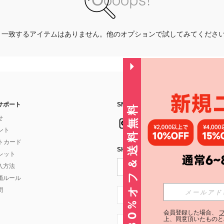
一致するアイテムはありません。他のオプションで試してみてくださ
サポート
SNSフォローはこちら：
30%オフ＆送料無料
せ
イント
フトカード
SHEIN STYLE NEWSを購読する
ォレット
入方法
価ルール
問
JP + 81
会員登録した場合、
上、同意頂いたものと
JP + 81