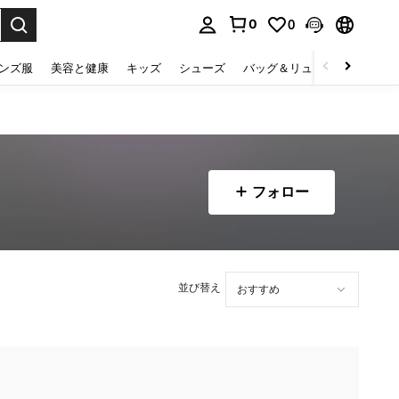
0
0
select.
ンズ服
美容と健康
キッズ
シューズ
バッグ＆リュック
下着＆
フォロー
並び替え