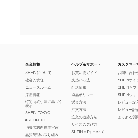
企業情報
ヘルプ＆サポート
カスタマー
SHEINについて
お買い物ガイド
お問い合わ
社会的責任
支払い方法
SHEINポ
ニュースルーム
配送情報
SHEINギ
採用情報
返品ポリシー
SHEINウ
特定商取引法に基づく
返金方法
レビュー記
表示
注文方法
レビュー評
SHEIN TOKYO
注文の追跡方法
よくある質
#SHEIN101
サイズの選び方
消費者志向自主宣言
SHEIN VIPについて
品質管理の取り組み