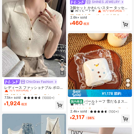
SHINES JEWELRY
#1 ベストセラー
ゴールド 女性のチェーンネックレス
高リピート率
売り切れ間近！
3個セット かわいいスター タッセル
ネックレス、ミニマリストゴールド
#1 ベストセラー
#1 ベストセラー
ゴールド 女性のチェーンネックレス
ゴールド 女性のチェーンネックレス
太陽ペンダントネックレス、日常
2.6k+ sold
高リピート率
高リピート率
売り切れ間近！
売り切れ間近！
着、バカンス、パーティー、デート
460
#1 ベストセラー
ゴールド 女性のチェーンネックレス
¥
概算
に適したファッションジュエリー、
高リピート率
売り切れ間近！
ハンドメイド チェーン長さとビーズ
数はランダム
8
ChicGrav Fashion
#3 ベストセラー
レディースカーディガン
売り切れ間近！
レディース ファッショナブル ポロカ
ラー ラグラン 半袖 ニットTシャツ
#3 ベストセラー
#3 ベストセラー
レディースカーディガン
レディースカーディガン
¥1,178 節約
#4 ベストセラー
に シリコーン 子供用フィジェットトイ
軽量 万能カーディガントップ 春夏向
売り切れ間近！
売り切れ間近！
7.5k+ sold
(1000+)
け エステティック 秋
高リピート率
パールトーフ 雪だるまスク
国内発送
1,924
#3 ベストセラー
レディースカーディガン
¥
概算
イーズ スフレ 水感スクイーズ ペン
#4 ベストセラー
#4 ベストセラー
に シリコーン 子供用フィジェットトイ
に シリコーン 子供用フィジェットトイ
売り切れ間近！
ダントストレス解消玩具 すくいーず
高リピート率
高リピート率
2.4k+ sold
(100+)
おもちゃ 押して抑えつつあった感情
2,117
#4 ベストセラー
に シリコーン 子供用フィジェットトイ
を解放 めろじょいスクイーズ、スク
¥
-36%
高リピート率
イーズ>ミ ズ カン スクイ ー、 水系
スクイーズ、 水スクイーズ、 みずか
んすくいーず、 スクイーズ>カピバ