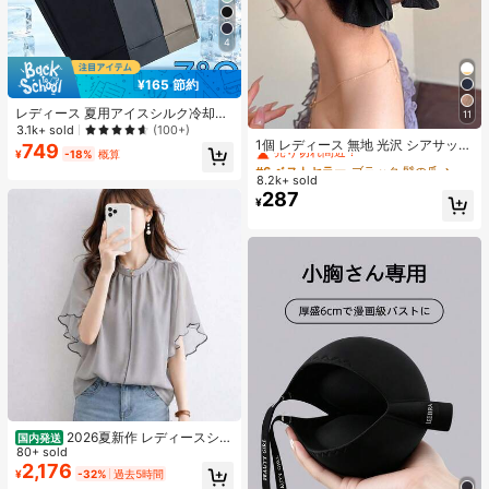
4
¥165 節約
レディース 夏用アイスシルク冷却ジ
11
#6 ベストセラー
ブラック 髪の爪
ョガーパンツ、速乾軽量スポーツパ
3.1k+ sold
(100+)
売り切れ間近！
ンツ、ジッパーポケットとウエスト
1個 レディース 無地 光沢 シアサッカ
749
¥
-18%
概算
バンド付き、フィットネスとランニ
ー リボン ヘアクリップ、エレガント
#6 ベストセラー
#6 ベストセラー
ブラック 髪の爪
ブラック 髪の爪
ングに適したアスレジャー
なファッション クロークリップ、日
8.2k+ sold
売り切れ間近！
売り切れ間近！
常使用に適しています (ヘアクロー 1
287
#6 ベストセラー
ブラック 髪の爪
¥
3cm-15cm)
売り切れ間近！
2026夏新作 レディースシャ
国内発送
ツ 日系ナチュラルスタイル ロースタ
80+ sold
ンドカラー フリルデザイン 半袖トッ
2,176
¥
-32%
過去5時間
プス 上品フェミニンゆったりシルエ