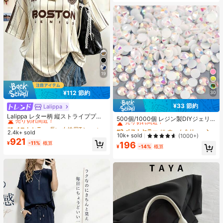
19
¥112 節約
30
¥33 節約
Lalippa
#1 ベストセラー
長い 女性用Tシャツ
#3 ベストセラー
に ホーム＆リビング
売り切れ間近！
Lalippa レター柄 縦ストライププリ
売り切れ間近！
500個/1000個 レジン製DIYジェリ
ント ファッショナブル ミニマル オ
#1 ベストセラー
#1 ベストセラー
長い 女性用Tシャツ
長い 女性用Tシャツ
ーフラットバックラインストーン 小
#3 ベストセラー
#3 ベストセラー
に ホーム＆リビング
に ホーム＆リビング
ーバーサイズ ミドル丈 ラウンドネッ
さな丸型ラインストーン ミニ装飾ア
2.4k+ sold
売り切れ間近！
売り切れ間近！
売り切れ間近！
売り切れ間近！
10k+ sold
(1000+)
ク ドロップショルダー レディースT
クセサリー スマホケース、カップ、
921
#1 ベストセラー
長い 女性用Tシャツ
¥
-11%
概算
196
シャツ 友人へのギフト
#3 ベストセラー
に ホーム＆リビング
靴、ブーツ、衣類装飾、ハンドメイ
¥
-14%
概算
売り切れ間近！
売り切れ間近！
ドDIYアイドル応援ファン、ネーム
タグ用