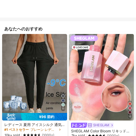
あなたへのおすすめ
11
¥96 節約
15
レディース 夏用 アイスシルク 通気
SHEGLAM
性 ランニングパンツ、速乾 軽量 ス
#1 ベストセラー
プレーン レディースパンツ
SHEGLAM Color Bloom リキッドチ
ポーツパンツ ジッパーポケット & ウ
10k+ sold
ークマット仕上げ-Love Cake チー
(1000+)
7k+ sold
(1000+)