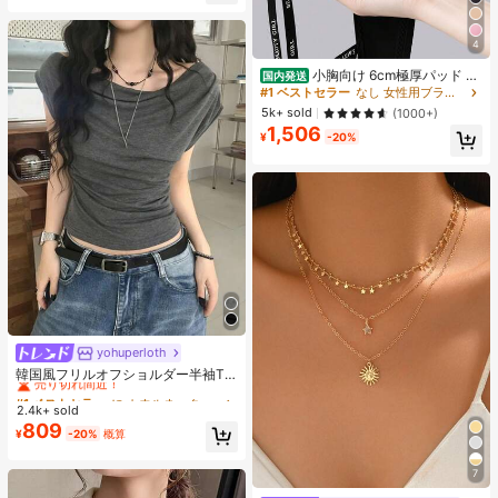
ット通気性抜群 薄手軽量 肌触り柔ら
か 体型カバー着痩せ効果 カジュアル
オフィスカジュアル
4
小胸向け 6cm極厚パッド 盛
国内発送
りブラ ノンワイヤー 谷間メイク シ
#1 ベストセラー
なし 女性用ブラジャーとブラレット
ームレス ボリュームアップ 美胸フィ
5k+ sold
(1000+)
ット ブラジャー
1,506
¥
-20%
yohuperloth
#1 ベストセラー
に カウルネック 女性用トップス、ブラウス、Tシャツ
売り切れ間近！
韓国風フリルオフショルダー半袖T
シャツ、フィットウエストスリミン
#1 ベストセラー
#1 ベストセラー
に カウルネック 女性用トップス、ブラウス、Tシャツ
に カウルネック 女性用トップス、ブラウス、Tシャツ
グ多用途トップ カジュアルサマー
2.4k+ sold
売り切れ間近！
売り切れ間近！
809
#1 ベストセラー
に カウルネック 女性用トップス、ブラウス、Tシャツ
¥
-20%
概算
売り切れ間近！
7