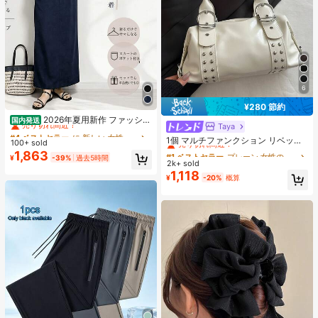
6
#4 ベストセラー
に 新しい 女性用ツーピース衣装
¥280 節約
売り切れ間近！
2026年夏用新作 ファッショ
国内発送
Taya
#1 ベストセラー
プレーン 女性のショルダーバッグ
ンでカジュアルなセット、女性向け
#4 ベストセラー
#4 ベストセラー
に 新しい 女性用ツーピース衣装
に 新しい 女性用ツーピース衣装
売り切れ間近！
ゆったりとしたシルエットのスリム
1個 マルチファンクション リベット
100+ sold
売り切れ間近！
売り切れ間近！
効果のある2点セット、純色。外出や
ハンドバッグ、ビンテージバイクス
#1 ベストセラー
#1 ベストセラー
プレーン 女性のショルダーバッグ
プレーン 女性のショルダーバッグ
1,863
#4 ベストセラー
に 新しい 女性用ツーピース衣装
¥
-39%
過去5時間
遊びにぴったり
タイル リベットデコレーション PU
2k+ sold
売り切れ間近！
売り切れ間近！
売り切れ間近！
レザーショルダーバッグ、パンクロ
1,118
#1 ベストセラー
プレーン 女性のショルダーバッグ
¥
-20%
概算
ック アンダーアームバッグ、仕事、
売り切れ間近！
通勤、デート、パーティー、音楽フ
ェスに適しています