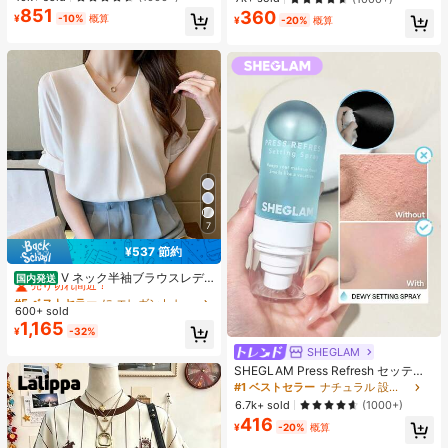
エストバンド付き フィットネス & ジ
ク 女性と女の子のためのブランドビ
851
360
ョギング用 ブラック、アスレジャー
¥
-10%
概算
¥
-20%
概算
ューティーコスメメイクアップ
7
¥537 節約
#5 ベストセラー
に エレガント レディーストップス
売り切れ間近！
V ネック半袖ブラウスレデ
国内発送
ィース 前タックロールスリーブパー
#5 ベストセラー
#5 ベストセラー
に エレガント レディーストップス
に エレガント レディーストップス
ルボタンドレープゆったり肉隠しオ
600+ sold
売り切れ間近！
売り切れ間近！
フィス万能シフォントップス
1,165
#5 ベストセラー
に エレガント レディーストップス
¥
-32%
売り切れ間近！
SHEGLAM
SHEGLAM Press Refresh セッティ
ングスプレー 女性と女の子のための
#1 ベストセラー
ナチュラル 設定スプレー
ブランドビューティーコスメメイク
6.7k+ sold
(1000+)
アップ
416
¥
-20%
概算