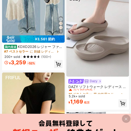
ラ、 誕生日、 スクイーズ水感、 す
いかんすくいーず、高品質 すくいー
ずめろじょい
11
¥3,561 節約
KDXD2026 レジャー ファッ
国内発送
ション ロングサイズ 夏服 女性 ワイ
#7 ベストセラー
に 刺繍 レディースコーデ
ルドスタイル ボア付きトップス ワイ
200+ sold
(100+)
ルドスタイル ロングスカート 3点セ
3,259
ット UVカット 軽量 通気性 袖付き
¥
-52%
ヒップカバー効果 通気性抜群 サイズ
豊富
Dazy
#1 ベストセラー
寮 女性用スリッパ
売り切れ間近！
DAZY ソフトウォーク レディース E
VA ミッドヒール プラットフォーム
#1 ベストセラー
#1 ベストセラー
寮 女性用スリッパ
寮 女性用スリッパ
ビーチサンダル - 超軽量、通気性、
5.2k+ sold
売り切れ間近！
売り切れ間近！
快適、滑り止め、ソフトソール、ビ
1,169
#1 ベストセラー
寮 女性用スリッパ
¥
概算
ーチ、休暇、家庭の自由時間、日常
売り切れ間近！
着用に最適な ミニマリストデザイン
- 通年使用、スリッポン、無地、プ
リントなし