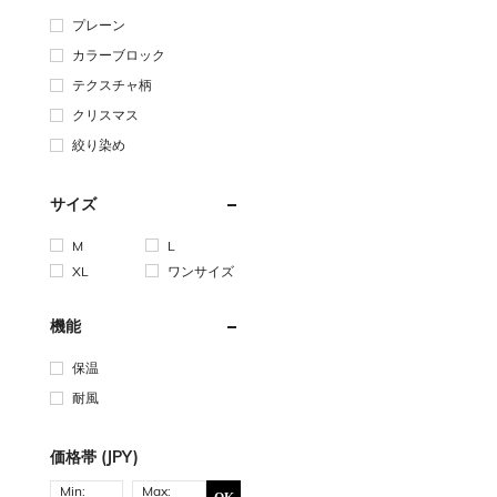
プレーン
カラーブロック
テクスチャ柄
クリスマス
絞り染め
サイズ
M
L
XL
ワンサイズ
機能
保温
耐風
価格帯 (JPY)
Min:
Max: