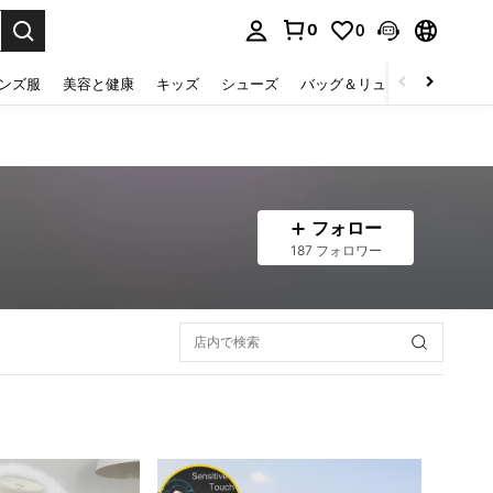
0
0
select.
ンズ服
美容と健康
キッズ
シューズ
バッグ＆リュック
下着＆
フォロー
187 フォロワー