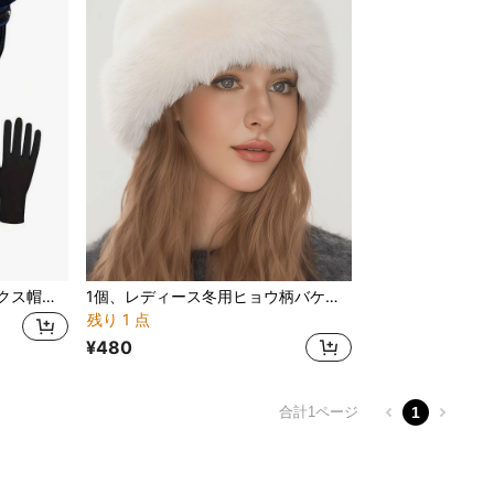
す、セクシーな制服やエロティックな衣類と合わせることができます
1個、レディース冬用ヒョウ柄バケットハット、ウサギ毛皮風ハット、モンゴル帽子、レディースファッショナブルな厚手ハット、冬用あたたかい帽子、ウールジャケットとも合わせられます、冬服冬用品
残り 1 点
¥480
合計1ページ
1