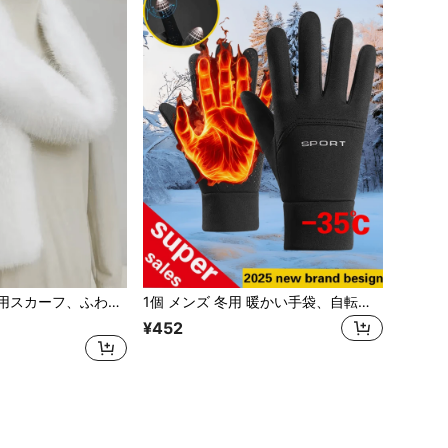
1個 レディース冬用スカーフ、ふわふわスカーフ、暖かいスカーフ、ドレスに合わせて使えるファッショナブルで多用途なスカーフ
1個 メンズ 冬用 暖かい手袋、自転車用手袋、サイクリング手袋、登山手袋、タッチスクリーン対応、厚手の手袋、サイクリング、アウトドアの秋のコーディネートに適しています
¥452