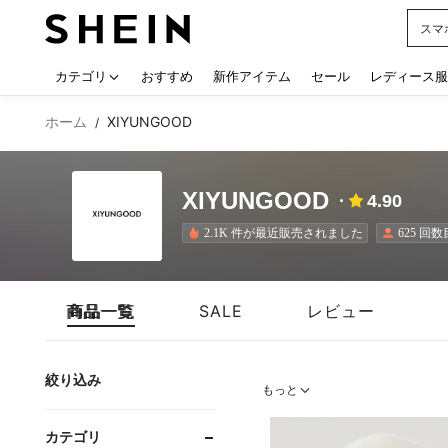
スマ
Use up
カテゴリ
おすすめ
新作アイテム
セール
レディース服
ホーム
XIYUNGOOD
/
XIYUNGOOD
4.90
2.1K 件が最近販売されました
625 回
商品一覧
SALE
レビュー
絞り込み
もっと
カテゴリ