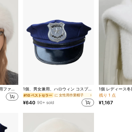
1個/2個入り、レディース冬用ファー付きバケットハット、レディースファッショナブルなあたたかい帽子、冬用ウールコートなどと合わせられる冬物衣料用ウィンターアウトフィット
1個、男女兼用、ハロウィン コスプレ用帽子、女性用ハロウィンコスチューム、コスプレ衣装、女性用ドレスアップコスチューム、パーティー、カーニバル衣装、軍服風コスプレ帽子、休日のパーティーに適し、セクシーな制服やコスチュームと合わせて着用可能
残り 1 点
に 女性用作業帽子
#10 ベストセラー
¥640
¥1,167
90+ sold