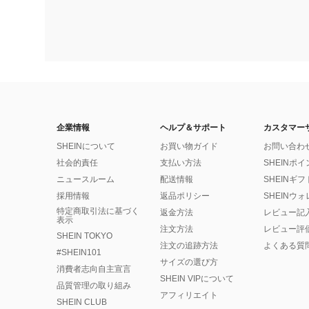
企業情報
ヘルプ＆サポート
カスタマー
SHEINについて
お買い物ガイド
お問い合わ
社会的責任
支払い方法
SHEINポ
ニュースルーム
配送情報
SHEINギ
採用情報
返品ポリシー
SHEINウ
特定商取引法に基づく
返金方法
レビュー記
表示
注文方法
レビュー評
SHEIN TOKYO
注文の追跡方法
よくある質
#SHEIN101
サイズの選び方
消費者志向自主宣言
SHEIN VIPについて
品質管理の取り組み
アフィリエイト
SHEIN CLUB