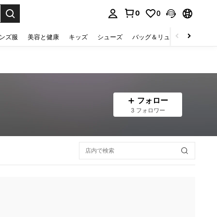
0
0
select.
ンズ服
美容と健康
キッズ
シューズ
バッグ＆リュック
下着＆
フォロー
3 フォロワー