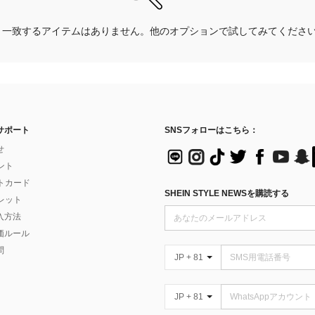
一致するアイテムはありません。他のオプションで試してみてくださ
サポート
SNSフォローはこちら：
せ
イント
フトカード
SHEIN STYLE NEWSを購読する
ォレット
入方法
価ルール
問
JP + 81
JP + 81