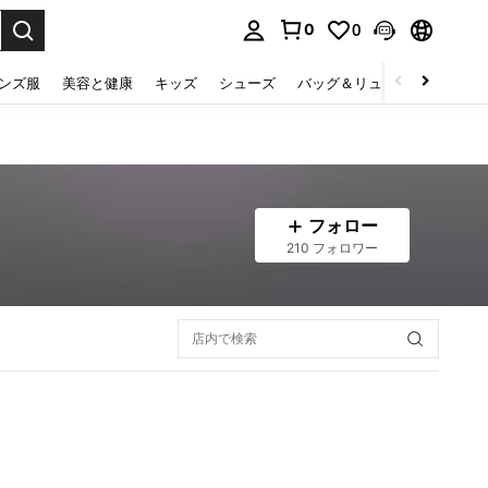
0
0
select.
ンズ服
美容と健康
キッズ
シューズ
バッグ＆リュック
下着＆
フォロー
210 フォロワー