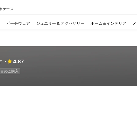
ホケース
 and down arrow keys to navigate search 検索履歴 and 人気ワード. Press Enter to 
ビーチウェア
ジュエリー & アクセサリー
ホーム＆インテリア
メ
r
4.87
回数目のご購入