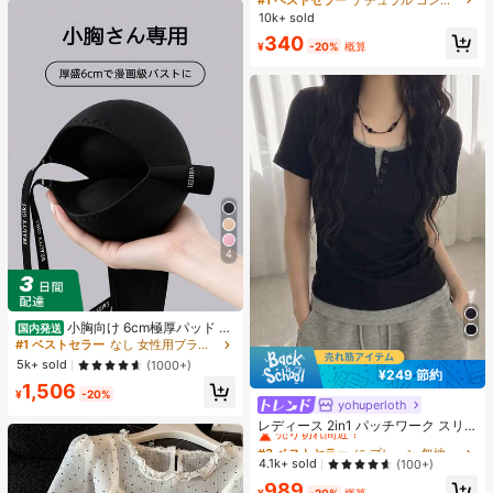
ズシャドウ シェーディング 女性と女
10k+ sold
の子のためのブランドビューティー
340
コスメメイクアップ
¥
-20%
概算
4
小胸向け 6cm極厚パッド 盛
国内発送
りブラ ノンワイヤー 谷間メイク シ
#1 ベストセラー
なし 女性用ブラジャーとブラレット
ームレス ボリュームアップ 美胸フィ
5k+ sold
(1000+)
ット ブラジャー
¥249 節約
1,506
¥
-20%
yohuperloth
#3 ベストセラー
に プレーン 無地のカジュアルTシャツ
売り切れ間近！
レディース 2in1 パッチワーク スリ
ムフィット 多用途 カジュアル 半袖T
#3 ベストセラー
#3 ベストセラー
に プレーン 無地のカジュアルTシャツ
に プレーン 無地のカジュアルTシャツ
シャツ ブラック 夏用
売り切れ間近！
売り切れ間近！
4.1k+ sold
(100+)
#3 ベストセラー
に プレーン 無地のカジュアルTシャツ
989