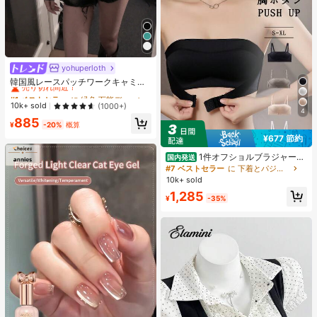
yohuperloth
#1 ベストセラー
に 緑色 万能デイリートップス
売り切れ間近！
韓国風レースパッチワークキャミソ
ールタンクトップ、Y2Kエステティ
#1 ベストセラー
#1 ベストセラー
に 緑色 万能デイリートップス
に 緑色 万能デイリートップス
ック、ストリートウェアカジュアル
売り切れ間近！
売り切れ間近！
10k+ sold
(1000+)
サマー
4
#1 ベストセラー
に 緑色 万能デイリートップス
885
¥
-20%
概算
売り切れ間近！
¥677 節約
1件オフショルブラジャー、
国内発送
小胸用アップチューブトップ、 オフ
#7 ベストセラー
に 下着とパジャマ
ショルインナー 、脇高 谷間メイク下
10k+ sold
着、A/Bカップノンワイヤーぶらジ
1,285
ャー
¥
-35%