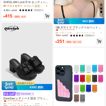
SHEGLAM Lock'D In セッティング
スプレー 女性と女の子のためのブラ
#1 ベストセラー
スプレー 設定スプレー
ンドビューティーコスメメイクアッ
4.6k+ sold
(1000+)
プ
415
5
¥
-20%
概算
¥83 節約
#1 ベストセラー
ポリエステル 女性のヘアアクセサリー
売り切れ間近！
1個 大サイズ ブラックベルベット リ
ボン ヘアクリップ クリスタルライン
#1 ベストセラー
#1 ベストセラー
ポリエステル 女性のヘアアクセサリー
ポリエステル 女性のヘアアクセサリー
ストーン装飾付き、エレガントな二
売り切れ間近！
売り切れ間近！
10k+ sold
(1000+)
重レイヤー フロック加工リボン レデ
#1 ベストセラー
ポリエステル 女性のヘアアクセサリー
251
ィース用
¥
-25%
残り3日
売り切れ間近！
¥392 節約
DareSee
#1 ベストセラー
プレーン 女性用ヒールサンダル
売り切れ間近！
DareSee レディース 防水 プラット
フォーム 厚底サンダル オープントゥ
#1 ベストセラー
#1 ベストセラー
プレーン 女性用ヒールサンダル
プレーン 女性用ヒールサンダル
スリッポンシューズ 夏新作 チャンキ