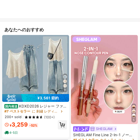
あなたへのおすすめ
11
¥3,561 節約
KDXD2026 レジャー ファッ
国内発送
ション ロングサイズ 夏服 女性 ワイ
#7 ベストセラー
に 刺繍 レディースコーデ
ルドスタイル ボア付きトップス ワイ
200+ sold
(100+)
ルドスタイル ロングスカート 3点セ
5
3,259
ット UVカット 軽量 通気性 袖付き
¥
-52%
ヒップカバー効果 通気性抜群 サイズ
SHEGLAM
豊富
4-5日
SHEGLAM Fine Line 2-In-1 ノーズ
コンター&ハイライトペン-Buff ノー
#1 ベストセラー
ナチュラル コントゥア＆ブロンザー