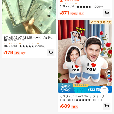
クリエイティブクラフトセット、ス
#1 ベストセラー
#1 ベストセラー
に ジュエリー製作セット
に ジュエリー製作セット
クエアペグボード、多層収納ボック
売り切れ間近！
売り切れ間近！
6.5k+ sold
(1000+)
ス、アイロンペーパー、カラフルな
#1 ベストセラー
に ジュエリー製作セット
871
キーチェーン、装飾アクセサリー、
¥
-26%
概算
売り切れ間近！
ハンギングロープ付き、DIY愛好家
がDIYパズル、バレンタインデーギ
フト、誕生日ギフトを手作りできま
す。
#1 ベストセラー
マルチカラー バインダー
高リピート率
1個 A5 A6 A7 A8 M5 ポータブル透明
ルーズリーフバインダー、透明ステ
#1 ベストセラー
#1 ベストセラー
マルチカラー バインダー
マルチカラー バインダー
ッカーブック、シールブック、ステ
高リピート率
高リピート率
10k+ sold
(1000+)
ッカーブック、写真収納バッグ、フ
#1 ベストセラー
マルチカラー バインダー
179
ォトアルバム、貯金プランブック、
¥
-1%
概算
高リピート率
プランナー、ノート、オフィス文房
具、学用品として使用可能
1
¥122 節約
1
カスタム「I Love You」フォトクッ
ション - パーソナライズされた顔プ
5.1k+ sold
(1000+)
リント ホームデコレーション クッシ
689
ョン、ニット生地、ハート柄、カッ
¥
-15%
プル用ホームデコレーション | 暖か
い秋の砂漠、記念日ギフト