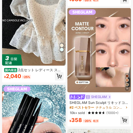
¥
-20%
概算
売り切れ間近！
2点セット レディース スイ
国内発送
ートスタイル 水玉模様 メッシュ フ
2,040
¥
-25%
リル パフスリーブ クロップトップ
フレッシュサマー ドールブラウス ト
ップス 半袖 ドット柄 ショート丈 透
14
け感 シースルー ガーリー 大人可愛
い フェミニン 春夏
SHEGLAM
SHEGLAM Sun Sculpt リキッドコン
ター-Soft Tan ノーズシャドウ シェ
#2 ベストセラー
ナチュラル コントゥア＆ブロンザー
ーディング 女性と女の子のためのブ
10k+ sold
(1000+)
ランドビューティーコスメメイクア
358
ップ
¥
-20%
概算