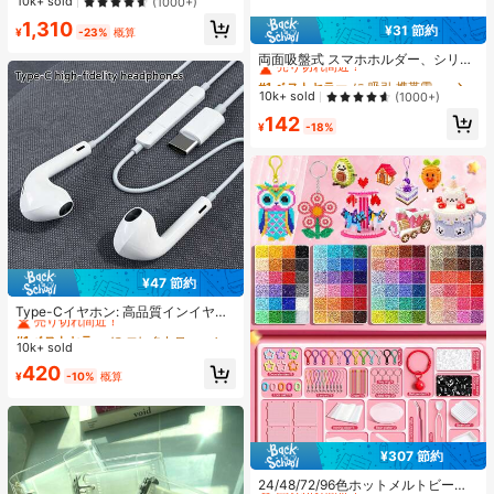
売り切れ間近！
売り切れ間近！
10k+ sold
(1000+)
ーハイヒール Y2Kスタイル 通学向け
#1 ベストセラー
プレーン 女性用ヒールサンダル
1,310
¥31 節約
¥
-23%
概算
#1 ベストセラー
に 吸引 携帯電話ホルダー
売り切れ間近！
売り切れ間近！
両面吸盤式 スマホホルダー、シリコ
ン製 滑り止め 洗える スマートフォ
#1 ベストセラー
#1 ベストセラー
に 吸引 携帯電話ホルダー
に 吸引 携帯電話ホルダー
ンブラケット ステッカー
売り切れ間近！
売り切れ間近！
10k+ sold
(1000+)
#1 ベストセラー
に 吸引 携帯電話ホルダー
142
¥
-18%
売り切れ間近！
¥47 節約
#1 ベストセラー
に エレクトロニクス
売り切れ間近！
Type-Cイヤホン: 高品質インイヤー
ヘッドホン、3ボタンインラインコ
#1 ベストセラー
#1 ベストセラー
に エレクトロニクス
に エレクトロニクス
ントロール内蔵、音楽再生、通話応
10k+ sold
売り切れ間近！
売り切れ間近！
答、音量調整が簡単。17/16/15シリ
#1 ベストセラー
に エレクトロニクス
420
ーズ、Plus、Pro、Pro Maxモデル対
¥
-10%
概算
売り切れ間近！
応
¥307 節約
#1 ベストセラー
に ジュエリー製作セット
売り切れ間近！
24/48/72/96色ホットメルトビーズ