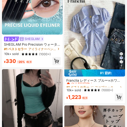
SHEGLAM
SHEGLAM Pro Precision ウォータ
ープルーフリキッドアイライナー-Bl
#1 ベストセラー
アイライナーペンシル アイライナー
ack 女性と女の子のためのブランド
10k+ sold
(1000+)
ビューティーコスメメイクアップ
330
¥
-20%
概算
9
¥1 節約
#1 ベストセラー
に ファブリック 柔らかなオフィスブラウス
売り切れ間近！
Franclia レディース ブルー×ホワイ
ト ストライプ ボタン付きシャーリン
#1 ベストセラー
#1 ベストセラー
に ファブリック 柔らかなオフィスブラウス
に ファブリック 柔らかなオフィスブラウス
グ Vネックシャツ 夏向け エフォート
売り切れ間近！
売り切れ間近！
10k+ sold
(1000+)
レスシック ブラウス 通学・新学期向
#1 ベストセラー
に ファブリック 柔らかなオフィスブラウス
1,223
け 春カジュアル
¥
概算
売り切れ間近！