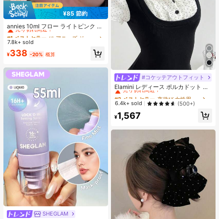
¥85 節約
#1 ベストセラー
に アニーズ ジェルネイルポリッシュ
売り切れ間近！
annies 10ml フロー ライトピンク キ
ャットアイ ジェルネイルポリッシュ
#1 ベストセラー
#1 ベストセラー
に アニーズ ジェルネイルポリッシュ
に アニーズ ジェルネイルポリッシュ
ウルトラシャイン UVジェル ミラー
7.8k+ sold
売り切れ間近！
売り切れ間近！
グラス キャットマグネットジェル ワ
#1 ベストセラー
に アニーズ ジェルネイルポリッシュ
338
ニス ネイルサプライ
¥
-20%
概算
売り切れ間近！
#コケッテアウトフィット
#2 ベストセラー
夜遊び 女性用ブラウス
売り切れ間近！
Elamini レディース ポルカドット パ
ッチワーク レーストリム 配色 ウエ
#2 ベストセラー
#2 ベストセラー
夜遊び 女性用ブラウス
夜遊び 女性用ブラウス
スト ショートスリーブ トップス 夏
売り切れ間近！
売り切れ間近！
6.4k+ sold
(500+)
用
#2 ベストセラー
夜遊び 女性用ブラウス
1,567
¥
売り切れ間近！
SHEGLAM