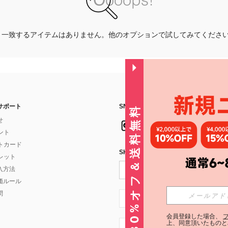
一致するアイテムはありません。他のオプションで試してみてくださ
サポート
SNSフォローはこちら：
30%オフ＆送料無料
せ
イント
フトカード
SHEIN STYLE NEWSを購読する
ォレット
入方法
価ルール
問
JP + 81
会員登録した場合、
上、同意頂いたものと
JP + 81