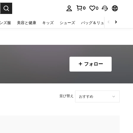
0
0
select.
ンズ服
美容と健康
キッズ
シューズ
バッグ＆リュック
下着＆
フォロー
並び替え