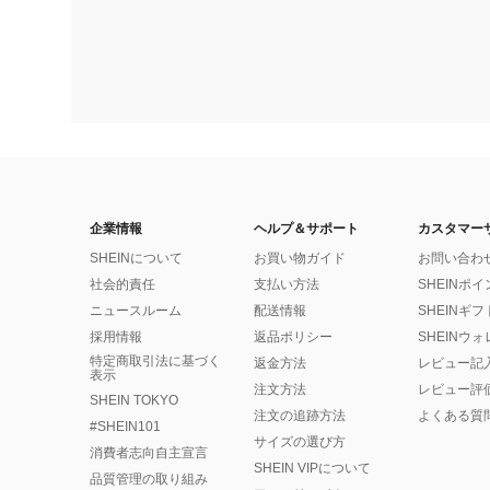
企業情報
ヘルプ＆サポート
カスタマー
SHEINについて
お買い物ガイド
お問い合わ
社会的責任
支払い方法
SHEINポ
ニュースルーム
配送情報
SHEINギ
採用情報
返品ポリシー
SHEINウ
特定商取引法に基づく
返金方法
レビュー記
表示
注文方法
レビュー評
SHEIN TOKYO
注文の追跡方法
よくある質
#SHEIN101
サイズの選び方
消費者志向自主宣言
SHEIN VIPについて
品質管理の取り組み