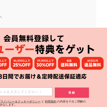
い。
アプリ
購読
登録
登録する
プライバシー＆クッキーポリシー
と
利用規約
の内容を十分ご理解の
みなします。
購読