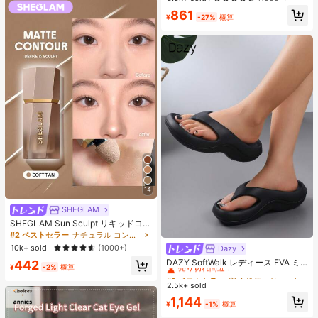
ス、アイロンペーパー、カラフルな
売り切れ間近！
861
キーチェーン、装飾アクセサリー、
¥
-27%
概算
ハンギングロープ付き、DIY愛好家
がDIYパズル、バレンタインデーギ
フト、誕生日ギフトを手作りできま
す。
14
SHEGLAM
SHEGLAM Sun Sculpt リキッドコン
ター-Soft Tan ノーズシャドウ シェ
#2 ベストセラー
ナチュラル コントゥア＆ブロンザー
ーディング 女性と女の子のためのブ
10k+ sold
(1000+)
Dazy
#2 ベストセラー
寮 女性用スリッパ
ランドビューティーコスメメイクア
売り切れ間近！
DAZY SoftWalk レディース EVA ミ
442
ップ
¥
-2%
概算
ッドヒールプラットフォームビーチ
#2 ベストセラー
#2 ベストセラー
寮 女性用スリッパ
寮 女性用スリッパ
サンダル - 超軽量、通気性、快適、
2.5k+ sold
売り切れ間近！
売り切れ間近！
滑り止め、柔らかいソール、ミニマ
#2 ベストセラー
寮 女性用スリッパ
1,144
ルデザイン、ビーチ、休暇、家庭で
¥
-1%
概算
売り切れ間近！
の自由時間、デイリー着用に適し、