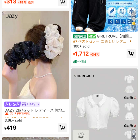
#7 ベストセラー
に つけまつげ & 接着剤
313
グメントまつげ
¥
-18%
概算
売り切れ間近！
8
GIRLTROVE【期間限
国内発送
NEW
定＆国内即発送】2026春・夏・秋新
#7 ベストセラー
に 新しい レディースパンツ
作刺繍入りの軽量でふんわりとした
100+ sold
ワイドパンツ、女性向けハイウエス
1,712
ト。夏のビーチバケーションにぴっ
¥
-34%
たり
4-5日
Dazy
#4 ベストセラー
ポリエステル 髪の爪
売り切れ間近！
DAZY 2個/セット レディース 無地
光沢 シアサッカー リボン ヘアクリ
#4 ベストセラー
#4 ベストセラー
ポリエステル 髪の爪
ポリエステル 髪の爪
ップ、エレガントなファッション ク
3.6k+ sold
売り切れ間近！
売り切れ間近！
ロークリップ、日常使用に適してい
#4 ベストセラー
ポリエステル 髪の爪
419
ます(ヘアクロー 13cm-15cm)
¥
売り切れ間近！