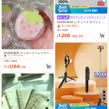
¥319 節約
#ロマンティックカントリー
SHEIN MOD レディース ホワイト 夏
用 かわいい エレガント ティーパー
売り切れ間近！
ティー レース パフスリーブ シング
1k+ sold
ルブレスト ブラウス、ヴィンテージ
1,200
コートスタイル クロップトップ、ピ
¥
-21%
概算
ーターパンカラー Y2K
#1 ベストセラー
に シリコーン ティーンエイジャー向けのノベルティ＆ギャグおもちゃ
売り切れ間近！
2026年新作 ストロベリーレイヤー
ケーキ シリコンスクイーズトイ 1
#1 ベストセラー
#1 ベストセラー
に シリコーン ティーンエイジャー向けのノベルティ＆ギャグおもちゃ
に シリコーン ティーンエイジャー向けのノベルティ＆ギャグおもちゃ
個、厚手&ソフト、学生、誕生日、
1.5k+ sold
売り切れ間近！
売り切れ間近！
サプライズ、ホリデー、カップル、
#1 ベストセラー
に シリコーン ティーンエイジャー向けのノベルティ＆ギャグおもちゃ
1,164
クリスマス、ゲーマー、ストレス解
¥
-7%
売り切れ間近！
消に最適なギフト
¥74 節約