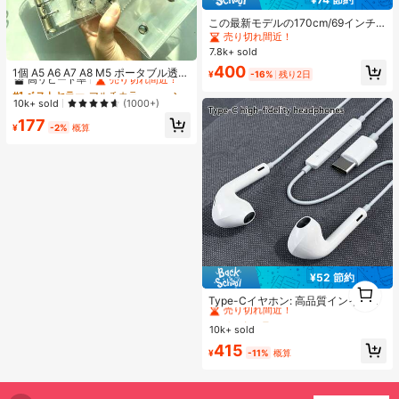
この最新モデルの170cm/69インチ
のBluetoothリモコン式セルフィース
売り切れ間近！
ティック、スマホホルダー、LEDラ
7.8k+ sold
#1 ベストセラー
マルチカラー バインダー
イト付きは合金素材で作られていま
400
高リピート率
売り切れ間近！
す。ビデオ撮影、ライフレコーディ
1個 A5 A6 A7 A8 M5 ポータブル透明
¥
-16%
残り2日
ング、旅行に適しています。伸縮、
ルーズリーフバインダー、透明ステ
#1 ベストセラー
#1 ベストセラー
マルチカラー バインダー
マルチカラー バインダー
360度回転、スタビライザー、折り
ッカーブック、シールブック、ステ
高リピート率
高リピート率
売り切れ間近！
売り切れ間近！
10k+ sold
(1000+)
たたみ式の携帯用三脚式セルフィー
ッカーブック、写真収納バッグ、フ
#1 ベストセラー
マルチカラー バインダー
スティックです。バレンタインデー
177
ォトアルバム、貯金プランブック、
¥
-2%
概算
高リピート率
売り切れ間近！
のカップル撮影に最適なツールで
プランナー、ノート、オフィス文房
す。
具、学用品として使用可能
¥52 節約
#1 ベストセラー
に エレクトロニクス
1
1
売り切れ間近！
Type-Cイヤホン: 高品質インイヤー
ヘッドホン、3ボタンインラインコ
#1 ベストセラー
#1 ベストセラー
に エレクトロニクス
に エレクトロニクス
ントロール内蔵、音楽再生、通話応
10k+ sold
売り切れ間近！
売り切れ間近！
答、音量調整が簡単。17/16/15シリ
#1 ベストセラー
に エレクトロニクス
415
ーズ、Plus、Pro、Pro Maxモデル対
¥
-11%
概算
売り切れ間近！
応