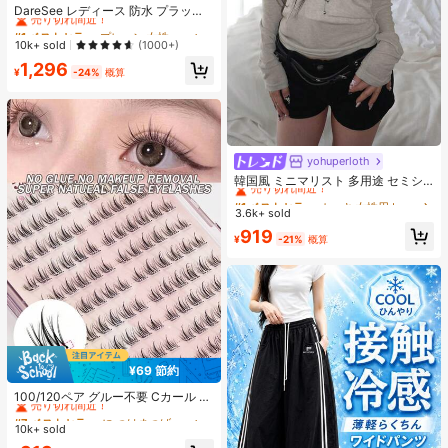
売り切れ間近！
DareSee レディース 防水 プラット
フォーム 厚底サンダル オープントゥ
#1 ベストセラー
#1 ベストセラー
プレーン 女性用ヒールサンダル
プレーン 女性用ヒールサンダル
スリッポンシューズ 夏新作 チャンキ
売り切れ間近！
売り切れ間近！
10k+ sold
(1000+)
ーハイヒール Y2Kスタイル 通学向け
#1 ベストセラー
プレーン 女性用ヒールサンダル
1,296
¥
-24%
概算
売り切れ間近！
yohuperloth
#1 ベストセラー
カーキ 女性用トップス、ブラウス、Tシャツ
売り切れ間近！
韓国風 ミニマリスト 多用途 セミシ
アー Vネック 長袖Tシャツ カジュア
#1 ベストセラー
#1 ベストセラー
カーキ 女性用トップス、ブラウス、Tシャツ
カーキ 女性用トップス、ブラウス、Tシャツ
ル
3.6k+ sold
売り切れ間近！
売り切れ間近！
#1 ベストセラー
カーキ 女性用トップス、ブラウス、Tシャツ
919
¥
-21%
概算
売り切れ間近！
¥69 節約
#7 ベストセラー
に つけまつげ & 接着剤
売り切れ間近！
100/120ペア グルー不要 Cカール 自
己接着式クラスターまつげ プレグル
#7 ベストセラー
#7 ベストセラー
に つけまつげ & 接着剤
に つけまつげ & 接着剤
ー 個別まつげクラスター 10-13mm
10k+ sold
売り切れ間近！
売り切れ間近！
ソフト 韓国スタイル つけまつげ セ