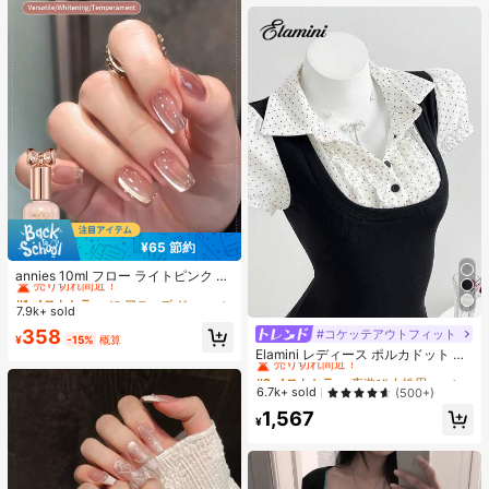
オールシーズン、スリップオン、無
地、プリントなし
¥65 節約
#1 ベストセラー
に アニーズ ジェルネイルポリッシュ
売り切れ間近！
annies 10ml フロー ライトピンク キ
ャットアイ ジェルネイルポリッシュ
#1 ベストセラー
#1 ベストセラー
に アニーズ ジェルネイルポリッシュ
に アニーズ ジェルネイルポリッシュ
ウルトラシャイン UVジェル ミラー
7.9k+ sold
売り切れ間近！
売り切れ間近！
グラス キャットマグネットジェル ワ
#1 ベストセラー
に アニーズ ジェルネイルポリッシュ
358
#コケッテアウトフィット
#2 ベストセラー
夜遊び 女性用ブラウス
ニス ネイルサプライ
¥
-15%
概算
売り切れ間近！
売り切れ間近！
Elamini レディース ポルカドット パ
ッチワーク レーストリム 配色 ウエ
#2 ベストセラー
#2 ベストセラー
夜遊び 女性用ブラウス
夜遊び 女性用ブラウス
スト ショートスリーブ トップス 夏
売り切れ間近！
売り切れ間近！
6.7k+ sold
(500+)
用
#2 ベストセラー
夜遊び 女性用ブラウス
1,567
¥
売り切れ間近！