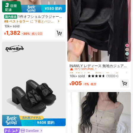
¥580 節約
1件オフショルブラジャー、
国内発送
小胸用アップチューブトップ、 オフ
#8 ベストセラー
に 下着とパジャマ
ショルインナー 、脇高 谷間メイク下
10k+ sold
着、A/Bカップノンワイヤーぶらジ
1,382
ャー
¥
-30%
残り2日
14
#1 ベストセラー
作物 レディース軽量カーディガン
売り切れ間近！
INAWLY レディース 無地カジュアル
薄手カーディガン、春夏用
#1 ベストセラー
#1 ベストセラー
作物 レディース軽量カーディガン
作物 レディース軽量カーディガン
売り切れ間近！
売り切れ間近！
10k+ sold
(1000+)
#1 ベストセラー
作物 レディース軽量カーディガン
905
¥
-1%
概算
売り切れ間近！
¥406 節約
DareSee
#1 ベストセラー
プレーン 女性用ヒールサンダル