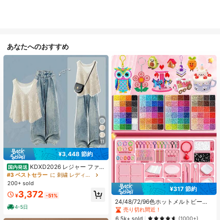
あなたへのおすすめ
11
¥3,448 節約
KDXD2026 レジャー ファッ
国内発送
ション ロングサイズ 夏服 女性 ワイ
#3 ベストセラー
に 刺繍 レディースコーデ
ルドスタイル ボア付きトップス ワイ
200+ sold
#1 ベストセラー
に ジュエリー製作セット
ルドスタイル ロングスカート 3点セ
¥317 節約
売り切れ間近！
3,372
ット UVカット 軽量 通気性 袖付き
¥
-51%
#1 ベストセラー
#1 ベストセラー
に ジュエリー製作セット
に ジュエリー製作セット
ヒップカバー効果 通気性抜群 サイズ
24/48/72/96色ホットメルトビーズ
4-5日
豊富
クリエイティブクラフトセット、ス
売り切れ間近！
売り切れ間近！
クエアペグボード、多層収納ボック
#1 ベストセラー
に ジュエリー製作セット
6.5k+ sold
(1000+)