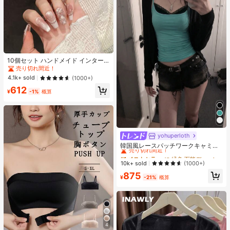
10個セット ハンドメイド インター
ネットセレブリティ優しいラインス
売り切れ間近！
トーンラティスフレンチフォークフ
4.1k+ sold
(1000+)
ァックスパールピンクキャットアイ
612
ボウ偽ネイル プレスオンネイル ネイ
¥
-1%
概算
ルサプライ ハンドメイドプレスオン
ネイル
yohuperloth
#1 ベストセラー
に 緑色 万能デイリートップス
売り切れ間近！
韓国風レースパッチワークキャミソ
ールタンクトップ、Y2Kエステティ
#1 ベストセラー
#1 ベストセラー
に 緑色 万能デイリートップス
に 緑色 万能デイリートップス
ック、ストリートウェアカジュアル
売り切れ間近！
売り切れ間近！
10k+ sold
(1000+)
サマー
#1 ベストセラー
に 緑色 万能デイリートップス
875
¥
-21%
概算
売り切れ間近！
4