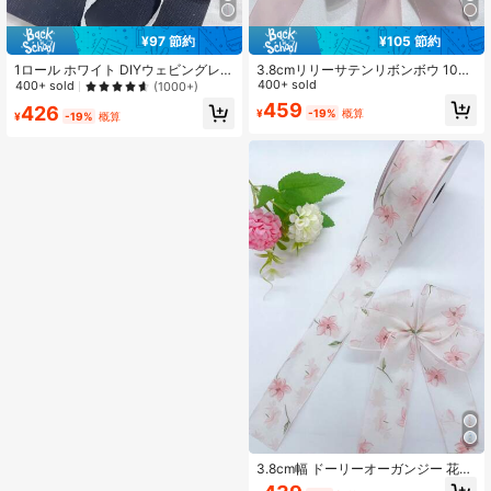
¥97 節約
¥105 節約
1ロール ホワイト DIYウェビングレー
3.8cmリリーサテンリボンボウ 10ヤ
ス , ポリアミド カーテンテーブルク
ード/ロール の花の包装リボン バレ
400+ sold
400+ sold
(1000+)
ロス ドレスピロー用 レーストリム
ンタインデー
459
426
¥
-19%
概算
¥
-19%
概算
3.8cm幅 ドーリーオーガンジー 花柄
プリント装飾リボン 10ヤード/ロー