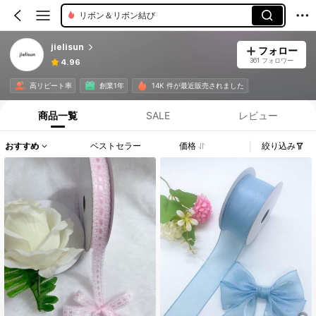
リボン＆リボン結び
jielisun
フォロー
361 フォロワー
4.96
高リピート率
創業1年
14K 件が最近販売されました
商品一覧
SALE
レビュー
おすすめ
ベストセラー
価格
絞り込み