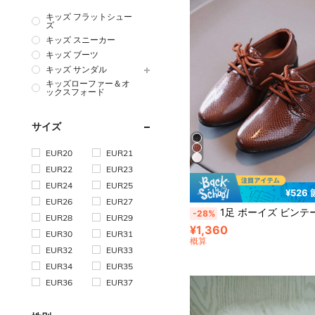
キッズ フラットシュー
ズ
キッズ スニーカー
キッズ ブーツ
キッズ サンダル
キッズローファー＆オ
ックスフォード
サイズ
EUR20
EUR21
EUR22
EUR23
EUR24
EUR25
¥526
EUR26
EUR27
1足 ボーイズ ビンテージ クロコダイル型押し尖った先端フラットシューズ、カジュアル、フォーマル、パーテ
-28%
EUR28
EUR29
¥1,360
EUR30
EUR31
概算
EUR32
EUR33
EUR34
EUR35
EUR36
EUR37