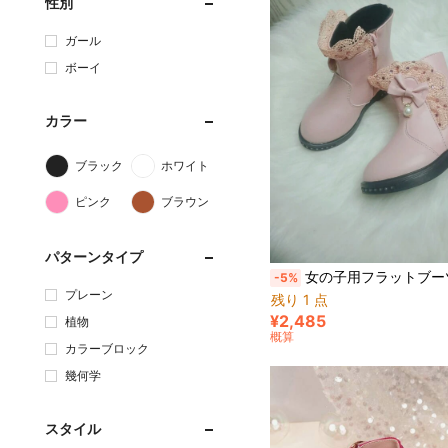
性別
ガール
ボーイ
カラー
ブラック
ホワイト
ピンク
ブラウン
パターンタイプ
女の子用フラットブーツ 2024年秋冬用 新スタイル 女の子用プリンセスレザーブーツ、ショートアンク
-5%
プレーン
残り 1 点
¥2,485
植物
概算
カラーブロック
幾何学
スタイル