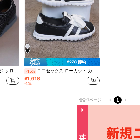
¥278 節約
パーティー着用、春秋シーズン向け
ユニセックス ローカット カジュアルシューズ 幾何学レースアップデザイン ラバーソフトソール ブラック&ホワイト ビッグキッズ用 デイリー ハイキング パーティー向け
-15%
¥1,618
概算
合計1ページ
1