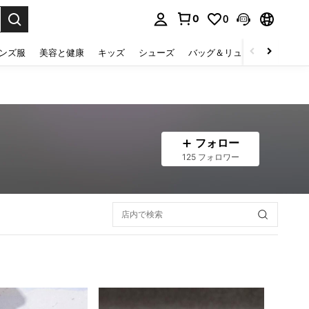
0
0
select.
ンズ服
美容と健康
キッズ
シューズ
バッグ＆リュック
下着＆
フォロー
125 フォロワー