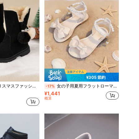
¥305 節約
ン ミッドカーフ フワフワポンポン 防水 スノーブーツ 1ペア
女の子用夏用フラットローマサンダル、無地ソフトソール、マジックテープ付き、年長児向け、デイリー&ビーチバケーションウェア
-17%
¥1,441
概算