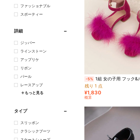
ファッショナブル
スポーティー
詳細
ジッパー
ラインストーン
アップリケ
リボン
パール
1組 女の子用 フック&ループ フェザー装飾 オープントゥ ハイヒール プリンセ
-5%
レースアップ
残り 1 点
¥1,830
もっと見る
概算
タイプ
スリッポン
クラシックブーツ
スケートシューズ