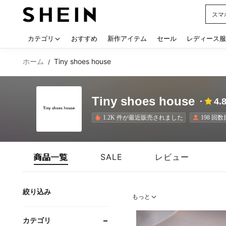
スマ
Use up
カテゴリ
おすすめ
新作アイテム
セール
レディース服
ホーム
Tiny shoes house
/
Tiny shoes house
4.
1.2K 件が最近販売されました
198 回
商品一覧
SALE
レビュー
絞り込み
もっと
カテゴリ