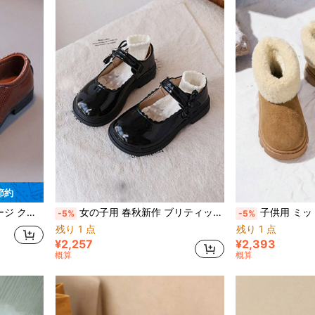
 節約
ィーウェアに適しています、春/秋
女の子用 春秋新作 ブリティッシュスタイル ソフトボトム ブラックローファー 1ペア、面ファスナー付きリボンデザイン、学校、パーティー、発表会、様々なシーンで活躍するフラットシューズ
子供用 ミッドカーフ スノーブーツ ユニセ
-5%
-5%
残り 1 点
残り 1 点
¥2,257
¥2,393
概算
概算