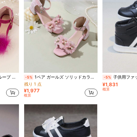
スバレエダンス サンダル
1ペア ガールズ ソリッドカラー ファッションサンダル、ピンクのフラワーデザイン、カジュアル スタイリッシュ 多用途 パーティーシューズ
子供用ファッションアンクルブーツ 1ペア、フック&ループデ
-5%
-5%
残り 1 点
¥1,831
概算
¥1,977
概算