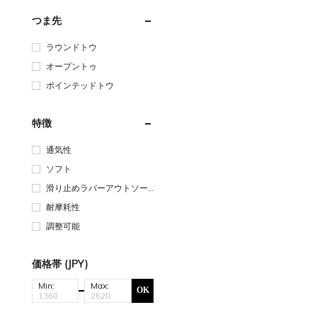
つま先
ラウンドトウ
オープントゥ
ポインテッドトウ
特徴
通気性
ソフト
滑り止めラバーアウトソー
ル
耐摩耗性
調整可能
価格帯 (JPY)
Min:
Max:
OK