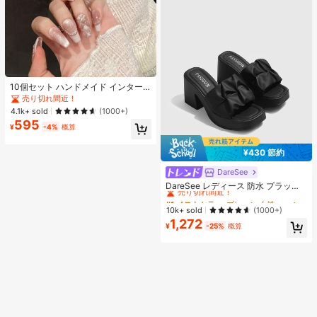
10個セット ハンドメイド インター
ネットセレブリティ優しいラインス
売り切れ間近！
トーンラティスフレンチフォークフ
4.1k+ sold
(1000+)
ァックスパールピンクキャットアイ
595
ボウ偽ネイル プレスオンネイル ネイ
¥
-4%
概算
ルサプライ ハンドメイドプレスオン
ネイル
¥430 節約
DareSee
#1 ベストセラー
プレーン 女性用ヒールサンダル
売り切れ間近！
DareSee レディース 防水 プラット
フォーム 厚底サンダル オープントゥ
#1 ベストセラー
#1 ベストセラー
プレーン 女性用ヒールサンダル
プレーン 女性用ヒールサンダル
スリッポンシューズ 夏新作 チャンキ
売り切れ間近！
売り切れ間近！
10k+ sold
(1000+)
ーハイヒール Y2Kスタイル 通学向け
1,272
#1 ベストセラー
プレーン 女性用ヒールサンダル
¥
-25%
概算
売り切れ間近！