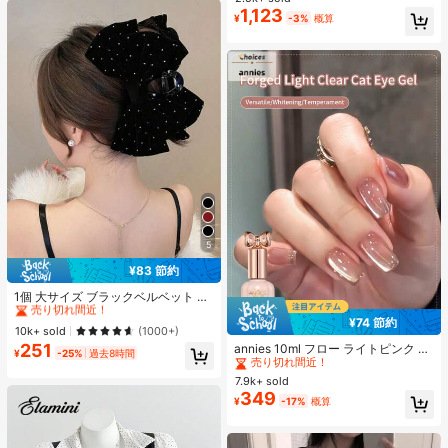
滑り止め、柔らかいソール、ミニマ
1,123
#2 ベストセラー
寮 女性用スリッパ
¥
-3%
概算
ルデザイン、ビーチ、休暇、家庭で
売り切れ間近！
の自由時間、デイリー着用に適し、
オールシーズン、スリップオン、無
地、プリントなし
5
¥83 節約
#1 ベストセラー
ブラック 髪の爪
売り切れ間近！
1個 大サイズ ブラックベルベット リ
ボン ヘアクリップ クリスタルライン
#1 ベストセラー
#1 ベストセラー
ブラック 髪の爪
ブラック 髪の爪
¥74 節約
ストーン装飾付き、エレガントな二
#1 ベストセラー
に アニーズ ジェルネイルポリッシュ
売り切れ間近！
売り切れ間近！
10k+ sold
(1000+)
重レイヤー フロック加工リボン レデ
売り切れ間近！
251
annies 10ml フロー ライトピンク キ
#1 ベストセラー
ブラック 髪の爪
ィース用
¥
-25%
過去8時間
ャットアイ ジェルネイルポリッシュ
#1 ベストセラー
#1 ベストセラー
に アニーズ ジェルネイルポリッシュ
に アニーズ ジェルネイルポリッシュ
売り切れ間近！
ウルトラシャイン UVジェル ミラー
7.9k+ sold
売り切れ間近！
売り切れ間近！
グラス キャットマグネットジェル ワ
349
#1 ベストセラー
に アニーズ ジェルネイルポリッシュ
¥
-17%
概算
ニス ネイルサプライ
売り切れ間近！