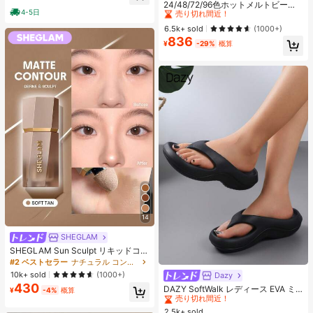
売り切れ間近！
ヒップカバー効果 通気性抜群 サイズ
24/48/72/96色ホットメルトビーズ
4-5日
豊富
クリエイティブクラフトセット、ス
#1 ベストセラー
#1 ベストセラー
に ジュエリー製作セット
に ジュエリー製作セット
クエアペグボード、多層収納ボック
売り切れ間近！
売り切れ間近！
6.5k+ sold
(1000+)
ス、アイロンペーパー、カラフルな
836
#1 ベストセラー
に ジュエリー製作セット
キーチェーン、装飾アクセサリー、
¥
-29%
概算
売り切れ間近！
ハンギングロープ付き、DIY愛好家
がDIYパズル、バレンタインデーギ
フト、誕生日ギフトを手作りできま
す。
14
SHEGLAM
SHEGLAM Sun Sculpt リキッドコン
ター-Soft Tan ノーズシャドウ シェ
#2 ベストセラー
ナチュラル コントゥア＆ブロンザー
ーディング 女性と女の子のためのブ
10k+ sold
(1000+)
Dazy
#2 ベストセラー
寮 女性用スリッパ
ランドビューティーコスメメイクア
430
売り切れ間近！
DAZY SoftWalk レディース EVA ミ
ップ
¥
-4%
概算
ッドヒールプラットフォームビーチ
#2 ベストセラー
#2 ベストセラー
寮 女性用スリッパ
寮 女性用スリッパ
サンダル - 超軽量、通気性、快適、
2.5k+ sold
売り切れ間近！
売り切れ間近！