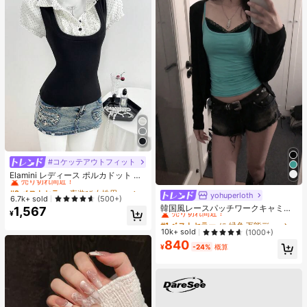
#コケッテアウトフィット
#2 ベストセラー
夜遊び 女性用ブラウス
売り切れ間近！
Elamini レディース ポルカドット パ
ッチワーク レーストリム 配色 ウエ
#2 ベストセラー
#2 ベストセラー
夜遊び 女性用ブラウス
夜遊び 女性用ブラウス
スト ショートスリーブ トップス 夏
yohuperloth
#1 ベストセラー
に 緑色 万能デイリートップス
売り切れ間近！
売り切れ間近！
6.7k+ sold
(500+)
用
売り切れ間近！
韓国風レースパッチワークキャミソ
1,567
#2 ベストセラー
夜遊び 女性用ブラウス
¥
ールタンクトップ、Y2Kエステティ
#1 ベストセラー
#1 ベストセラー
に 緑色 万能デイリートップス
に 緑色 万能デイリートップス
売り切れ間近！
ック、ストリートウェアカジュアル
売り切れ間近！
売り切れ間近！
10k+ sold
(1000+)
サマー
840
#1 ベストセラー
に 緑色 万能デイリートップス
¥
-24%
概算
売り切れ間近！