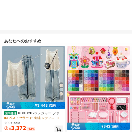
あなたへのおすすめ
11
¥3,448 節約
KDXD2026 レジャー ファッ
国内発送
ション ロングサイズ 夏服 女性 ワイ
#3 ベストセラー
に 刺繍 レディースコーデ
ルドスタイル ボア付きトップス ワイ
200+ sold
ルドスタイル ロングスカート 3点セ
¥342 節約
3,372
#1 ベストセラー
に ジュエリー製作セット
¥
-51%
ット UVカット 軽量 通気性 袖付き