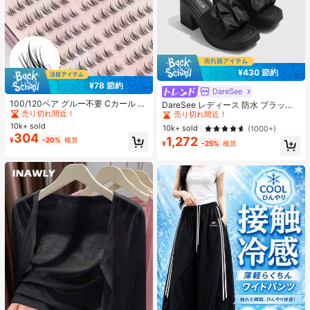
¥430 節約
¥78 節約
#7 ベストセラー
に つけまつげ & 接着剤
DareSee
#1 ベストセラー
プレーン 女性用ヒールサンダル
売り切れ間近！
100/120ペア グルー不要 Cカール 自
売り切れ間近！
DareSee レディース 防水 プラット
己接着式クラスターまつげ プレグル
フォーム 厚底サンダル オープントゥ
#7 ベストセラー
#7 ベストセラー
に つけまつげ & 接着剤
に つけまつげ & 接着剤
#1 ベストセラー
#1 ベストセラー
プレーン 女性用ヒールサンダル
プレーン 女性用ヒールサンダル
ー 個別まつげクラスター 10-13mm
スリッポンシューズ 夏新作 チャンキ
10k+ sold
売り切れ間近！
売り切れ間近！
売り切れ間近！
売り切れ間近！
10k+ sold
(1000+)
ソフト 韓国スタイル つけまつげ セ
ーハイヒール Y2Kスタイル 通学向け
304
1,272
#7 ベストセラー
に つけまつげ & 接着剤
#1 ベストセラー
プレーン 女性用ヒールサンダル
¥
-20%
概算
グメントまつげ
¥
-25%
概算
売り切れ間近！
売り切れ間近！