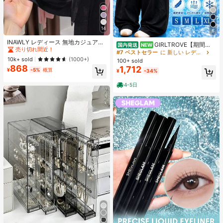
14
8
#1 ベストセラー
作物 レディース軽量カーディガン
売り切れ間近！
INAWLY レディース 無地カジュアル
GIRLTROVE【期間限
国内発送
NEW
薄手カーディガン、春夏用
#1 ベストセラー
#1 ベストセラー
作物 レディース軽量カーディガン
作物 レディース軽量カーディガン
定＆国内即発送】2026春・夏・秋新
#7 ベストセラー
に 新しい レディースパンツ
作刺繍入りの軽量でふんわりとした
売り切れ間近！
売り切れ間近！
10k+ sold
(1000+)
100+ sold
ワイドパンツ、女性向けハイウエス
868
1,712
#1 ベストセラー
作物 レディース軽量カーディガン
¥
-5%
概算
¥
-34%
ト。夏のビーチバケーションにぴっ
売り切れ間近！
たり
4-5日