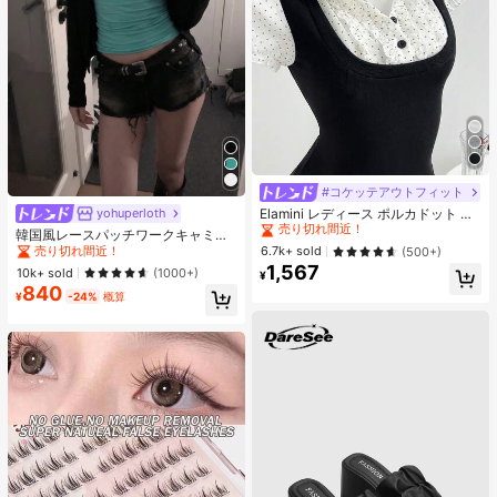
#コケッテアウトフィット
#2 ベストセラー
夜遊び 女性用ブラウス
売り切れ間近！
Elamini レディース ポルカドット パ
yohuperloth
#1 ベストセラー
に 緑色 万能デイリートップス
ッチワーク レーストリム 配色 ウエ
#2 ベストセラー
#2 ベストセラー
夜遊び 女性用ブラウス
夜遊び 女性用ブラウス
売り切れ間近！
韓国風レースパッチワークキャミソ
スト ショートスリーブ トップス 夏
ールタンクトップ、Y2Kエステティ
売り切れ間近！
売り切れ間近！
6.7k+ sold
(500+)
#1 ベストセラー
#1 ベストセラー
に 緑色 万能デイリートップス
に 緑色 万能デイリートップス
用
ック、ストリートウェアカジュアル
1,567
#2 ベストセラー
夜遊び 女性用ブラウス
売り切れ間近！
売り切れ間近！
10k+ sold
(1000+)
¥
サマー
840
売り切れ間近！
#1 ベストセラー
に 緑色 万能デイリートップス
¥
-24%
概算
売り切れ間近！