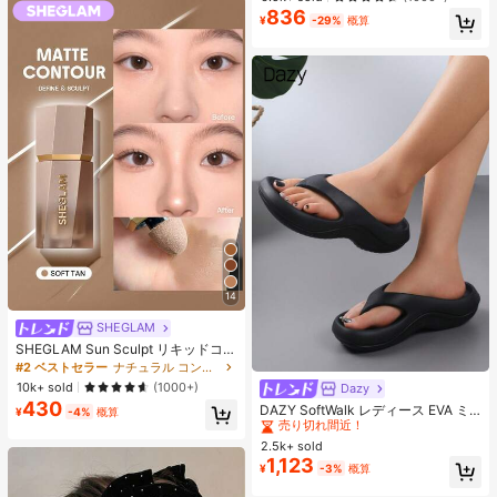
ス、アイロンペーパー、カラフルな
836
売り切れ間近！
キーチェーン、装飾アクセサリー、
¥
-29%
概算
ハンギングロープ付き、DIY愛好家
がDIYパズル、バレンタインデーギ
フト、誕生日ギフトを手作りできま
す。
14
SHEGLAM
SHEGLAM Sun Sculpt リキッドコン
ター-Soft Tan ノーズシャドウ シェ
#2 ベストセラー
ナチュラル コントゥア＆ブロンザー
ーディング 女性と女の子のためのブ
10k+ sold
(1000+)
Dazy
#2 ベストセラー
ファッショナブル 女性用フリップフロップ
ランドビューティーコスメメイクア
430
売り切れ間近！
DAZY SoftWalk レディース EVA ミ
ップ
¥
-4%
概算
ッドヒールプラットフォームビーチ
#2 ベストセラー
#2 ベストセラー
ファッショナブル 女性用フリップフロップ
ファッショナブル 女性用フリップフロップ
サンダル - 超軽量、通気性、快適、
2.5k+ sold
売り切れ間近！
売り切れ間近！
滑り止め、柔らかいソール、ミニマ
1,123
#2 ベストセラー
ファッショナブル 女性用フリップフロップ
¥
-3%
概算
ルデザイン、ビーチ、休暇、家庭で
売り切れ間近！
の自由時間、デイリー着用に適し、