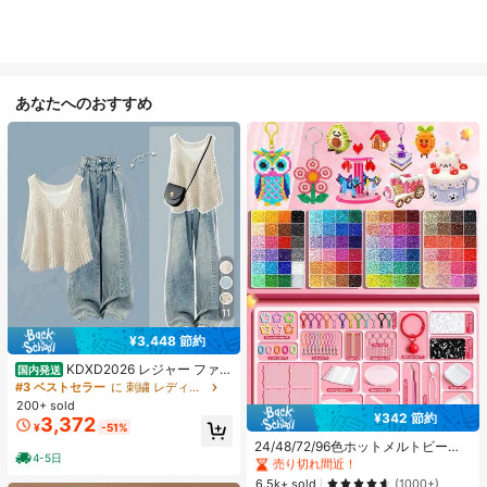
あなたへのおすすめ
11
¥3,448 節約
KDXD2026 レジャー ファッ
国内発送
ション ロングサイズ 夏服 女性 ワイ
#3 ベストセラー
に 刺繍 レディースコーデ
ルドスタイル ボア付きトップス ワイ
200+ sold
#1 ベストセラー
に ジュエリー製作セット
ルドスタイル ロングスカート 3点セ
¥342 節約
3,372
売り切れ間近！
¥
-51%
ット UVカット 軽量 通気性 袖付き
#1 ベストセラー
#1 ベストセラー
に ジュエリー製作セット
に ジュエリー製作セット
ヒップカバー効果 通気性抜群 サイズ
24/48/72/96色ホットメルトビーズ
4-5日
豊富
クリエイティブクラフトセット、ス
売り切れ間近！
売り切れ間近！
クエアペグボード、多層収納ボック
#1 ベストセラー
に ジュエリー製作セット
6.5k+ sold
(1000+)