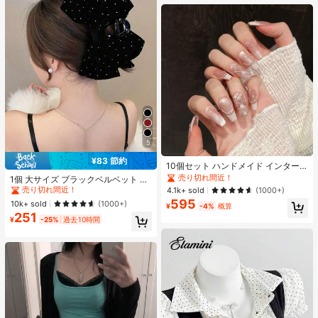
オールシーズン、スリップオン、無
地、プリントなし
5
¥83 節約
10個セット ハンドメイド インター
#1 ベストセラー
ポリエステル 髪の爪
ネットセレブリティ優しいラインス
売り切れ間近！
売り切れ間近！
1個 大サイズ ブラックベルベット リ
トーンラティスフレンチフォークフ
ボン ヘアクリップ クリスタルライン
4.1k+ sold
(1000+)
#1 ベストセラー
#1 ベストセラー
ポリエステル 髪の爪
ポリエステル 髪の爪
ァックスパールピンクキャットアイ
ストーン装飾付き、エレガントな二
595
売り切れ間近！
売り切れ間近！
10k+ sold
(1000+)
ボウ偽ネイル プレスオンネイル ネイ
¥
-4%
概算
重レイヤー フロック加工リボン レデ
251
ルサプライ ハンドメイドプレスオン
#1 ベストセラー
ポリエステル 髪の爪
ィース用
¥
-25%
過去10時間
ネイル
売り切れ間近！