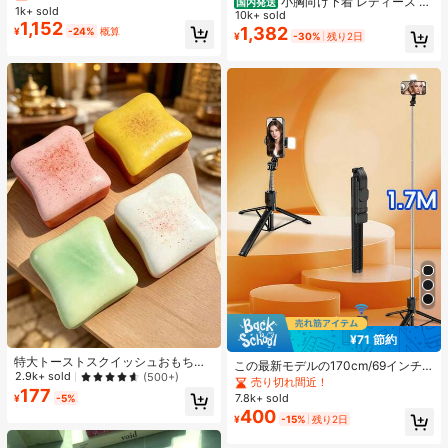
小胸向け下着 レディース 、
国内発送
ティー レース パフスリーブ シング
1k+ sold
脇高UPブラジャー 無地チューブト
10k+ sold
ルブレスト ブラウス、ヴィンテージ
1,152
ップ 、ストラップレスカップ付きブ
1,382
¥
-24%
概算
コートスタイル クロップトップ、ピ
¥
-30%
残り2日
ラ 、取り外し可能な肩紐インナー、
ーターパンカラー Y2K
胸ボタンナイトブラ 、滑り止めブラ
トップ 白
¥71 節約
特大トーストスクイッシュおもち
この最新モデルの170cm/69インチ
ゃ、超ソフトバタートーストストレ
2.9k+ sold
(500+)
のBluetoothリモコン式セルフィース
売り切れ間近！
ス解消スクイーズおもちゃ、ピン
177
ティック、スマホホルダー、LEDラ
7.8k+ sold
¥
-5%
ク、イエロー、ホワイト、グリーン
イト付きは合金素材で作られていま
400
の4色展開、ストレス解消スクイッ
¥
-15%
残り2日
す。ビデオ撮影、ライフレコーディ
シュおもちゃ -- 誕生日やホリデーギ
ング、旅行に適しています。伸縮、
フト、日常のサプライズ小ギフトに