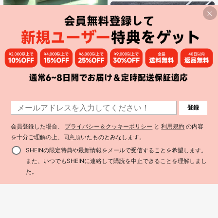
360度回転、スタビライザー、折り
最適、かわいい、気分を高める
たたみ式の携帯用三脚式セルフィー
スティックです。バレンタインデー
のカップル撮影に最適なツールで
す。
#1 ベストセラー
マルチカラー バインダー
¥87 節約
高リピート率
売り切れ間近！
1個 A5 A6 A7 A8 M5 ポータブル透明
1
#1 ベストセラー
に エレクトロニクス
登録
ルーズリーフバインダー、透明ステ
#1 ベストセラー
#1 ベストセラー
マルチカラー バインダー
マルチカラー バインダー
1
売り切れ間近！
Type-Cイヤホン: 高品質インイヤー
ッカーブック、シールブック、ステ
高リピート率
高リピート率
売り切れ間近！
売り切れ間近！
10k+ sold
ヘッドホン、3ボタンインラインコ
(1000+)
#1 ベストセラー
#1 ベストセラー
に エレクトロニクス
に エレクトロニクス
ッカーブック、写真収納バッグ、フ
ントロール内蔵、音楽再生、通話応
会員登録した場合、
プライバシー＆クッキーポリシー
と
利用規約
の内容
176
#1 ベストセラー
マルチカラー バインダー
10k+ sold
売り切れ間近！
売り切れ間近！
ォトアルバム、貯金プランブック、
¥
-2%
概算
答、音量調整が簡単。17/16/15シリ
380
高リピート率
売り切れ間近！
プランナー、ノート、オフィス文房
を十分ご理解の上、同意頂いたものとみなします。
#1 ベストセラー
に エレクトロニクス
¥
-19%
概算
ーズ、Plus、Pro、Pro Maxモデル対
具、学用品として使用可能
売り切れ間近！
応
SHEINの限定特典や最新情報をメールで受信することを希望します。
また、いつでもSHEINに連絡して購読を中止できることを理解しまし
た。