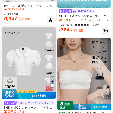
#2 ベストセラー
収納引き出し メイクアップオーガナイザー
売り切れ間近！
1個 アクリル製ジュエリーディスプ
レイボックス、ピアス ネックレス ブ
#2 ベストセラー
#2 ベストセラー
収納引き出し メイクアップオーガナイザー
収納引き出し メイクアップオーガナイザー
SHEGLAM
レスレット収納ボックス、防塵収納
2.3k+ sold
売り切れ間近！
売り切れ間近！
SHEGLAM Pro Precision ウォータ
ボックス、寝室のドレッサーに最
1,467
#2 ベストセラー
収納引き出し メイクアップオーガナイザー
¥
-6%
概算
ープルーフリキッドアイライナー-Bl
適、収納バッグ、メイクブラシホル
#1 ベストセラー
アイライナーペンシル アイライナー
ack 女性と女の子のためのブランド
売り切れ間近！
ダー、香水収納、女性へのギフト、
10k+ sold
(1000+)
ビューティーコスメメイクアップ
クリスマスギフト、クリエイティブ
364
な女性へのギフト、美的なホーム
¥
-12%
概算
¥367 節約
4
#ロマンティックカントリー
¥580 節約
SHEIN MOD レディース ホワイト 夏
用 かわいい エレガント ティーパー
売り切れ間近！