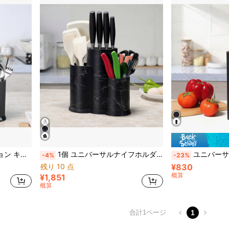
約キッチンツール、ブラックブラシ仕上げ
1個 ユニバーサルナイフホルダー、3-in-1、キッチンツールラック、ナイフ収納ラック、空のナイフスロット、大型キッチンツール、ブラックブラシ仕上げ多機能キッチンツールラック ナイフ、箸など収納可能 - スペースを節約するキッチンガジェット
ユニバーサル ナイフホルダー、収納ラック、空きナイフスロット、
-4%
-23%
残り 10 点
¥830
概算
¥1,851
概算
合計1ページ
1