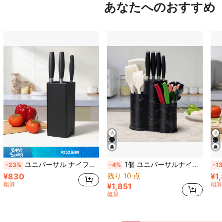
あなたへのおすすめ
¥252 節約
ユニバーサル ナイフホルダー、収納ラック、空きナイフスロット、様々なナイフブレードに対応するスロット式デザイン、取り外し可能で簡単に洗浄できる、ブラシ仕上げ
1個 ユニバーサルナイフホルダー、3-in-1、キッチンツールラック、ナイフ収納ラック、空のナイフスロット、大型キッチンツール、ブラックブラシ仕上げ多機能キッチンツールラック ナイフ、箸など収納可能 - スペースを節約するキッチンガジェット
-23%
-4%
-1
¥830
残り 10 点
¥1
概算
概
¥1,851
概算