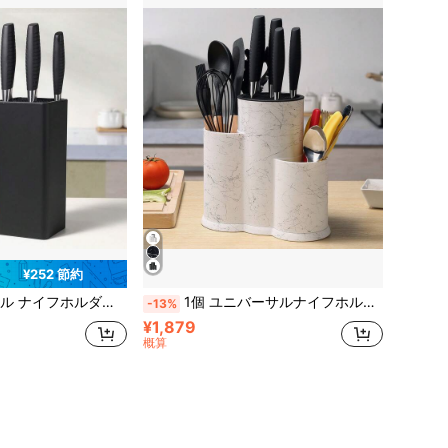
¥252 節約
様々なナイフブレードに対応するスロット式デザイン、取り外し可能で簡単に洗浄できる、ブラシ仕上げ
1個 ユニバーサルナイフホルダー、3-in-1、ナイフラック、ナイフ収納、空のナイフスロット、大型キッチンツール、ブラックブラシ仕上げ多機能キッチンツールラック、ナイフ、箸などに対応 - スペースを有効活用するキッチンガジェット
-13%
¥1,879
概算