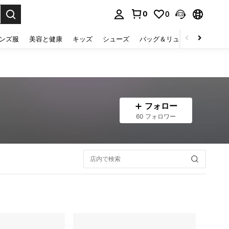
0
0
select.
ンズ服
美容と健康
キッズ
シューズ
バッグ＆リュック
下着＆
フォロー
60 フォロワー