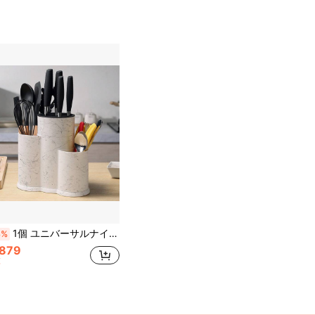
1個 ユニバーサルナイフホルダー、3-in-1、ナイフラック、ナイフ収納、空のナイフスロット、大型キッチンツール、ブラックブラシ仕上げ多機能キッチンツールラック、ナイフ、箸などに対応 - スペースを有効活用するキッチンガジェット
3%
,879
算