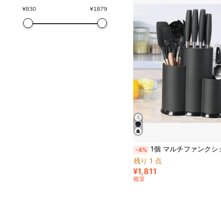
¥
830
¥
1879
1個 マルチファンクション キッチンツールホルダー、3種1体 ユニバーサル ナイフラック、ナイフ、箸など収納オーガナイザー、スペース節
-4%
残り 1 点
¥1,811
概算