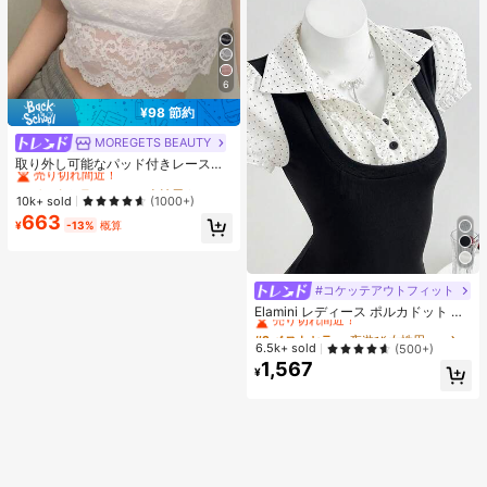
6
¥98 節約
MOREGETS BEAUTY
#1 ベストセラー
モスク 女性用タンクトップ&キャミス
売り切れ間近！
取り外し可能なパッド付きレースキ
ャミソール、多用途ノースリーブア
#1 ベストセラー
#1 ベストセラー
モスク 女性用タンクトップ&キャミス
モスク 女性用タンクトップ&キャミス
ンダーシャツ、女性向け、新学期、
売り切れ間近！
売り切れ間近！
10k+ sold
(1000+)
クリスマス、春節、カジュアルホワ
663
#1 ベストセラー
モスク 女性用タンクトップ&キャミス
イトサマー、シック&エレガント
¥
-13%
概算
売り切れ間近！
#コケッテアウトフィット
#2 ベストセラー
夜遊び 女性用ブラウス
売り切れ間近！
Elamini レディース ポルカドット パ
ッチワーク レーストリム 配色 ウエ
#2 ベストセラー
#2 ベストセラー
夜遊び 女性用ブラウス
夜遊び 女性用ブラウス
スト ショートスリーブ トップス 夏
売り切れ間近！
売り切れ間近！
6.5k+ sold
(500+)
用
1,567
#2 ベストセラー
夜遊び 女性用ブラウス
¥
売り切れ間近！