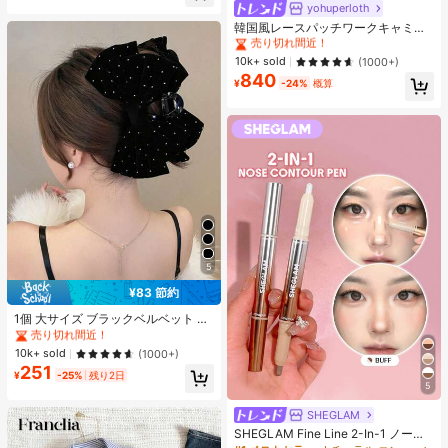
ヒップカバー効果 通気性抜群 サイズ
売り切れ間近！
yohuperloth
豊富
#1 ベストセラー
#1 ベストセラー
に 緑色 万能デイリートップス
に 緑色 万能デイリートップス
韓国風レースパッチワークキャミソ
ールタンクトップ、Y2Kエステティ
売り切れ間近！
売り切れ間近！
ック、ストリートウェアカジュアル
#1 ベストセラー
に 緑色 万能デイリートップス
10k+ sold
(1000+)
サマー
840
売り切れ間近！
¥
-24%
概算
5
#1 ベストセラー
ポリエステル 髪の爪
¥83 節約
売り切れ間近！
#1 ベストセラー
#1 ベストセラー
ポリエステル 髪の爪
ポリエステル 髪の爪
1個 大サイズ ブラックベルベット リ
ボン ヘアクリップ クリスタルライン
売り切れ間近！
売り切れ間近！
ストーン装飾付き、エレガントな二
#1 ベストセラー
ポリエステル 髪の爪
10k+ sold
(1000+)
重レイヤー フロック加工リボン レデ
251
売り切れ間近！
ィース用
¥
-25%
残り2日
5
SHEGLAM
SHEGLAM Fine Line 2-In-1 ノーズ
コンター&ハイライトペン-Buff ノー