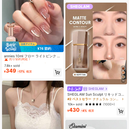
¥74 節約
#1 ベストセラー
に アニーズ ジェルネイルポリッシュ
売り切れ間近！
annies 10ml フロー ライトピンク キ
ャットアイ ジェルネイルポリッシュ
#1 ベストセラー
#1 ベストセラー
に アニーズ ジェルネイルポリッシュ
に アニーズ ジェルネイルポリッシュ
ウルトラシャイン UVジェル ミラー
7.8k+ sold
売り切れ間近！
売り切れ間近！
グラス キャットマグネットジェル ワ
349
#1 ベストセラー
に アニーズ ジェルネイルポリッシュ
¥
-17%
概算
ニス ネイルサプライ
売り切れ間近！
14
SHEGLAM
SHEGLAM Sun Sculpt リキッドコン
ター-Soft Tan ノーズシャドウ シェ
#2 ベストセラー
ナチュラル コントゥア＆ブロンザー
ーディング 女性と女の子のためのブ
10k+ sold
(1000+)
ランドビューティーコスメメイクア
430
ップ
¥
-4%
概算