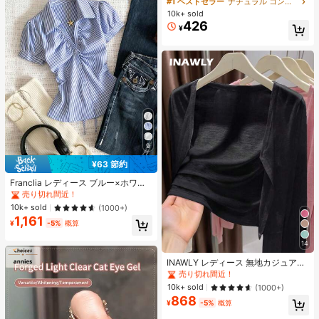
#1 ベストセラー
ナチュラル コントゥア＆ブロンザー
ズシャドウ シェーディング 女性と女
10k+ sold
の子のためのブランドビューティー
426
¥
コスメメイクアップ
9
#1 ベストセラー
に ファブリック 柔らかなオフィスブラウス
¥63 節約
売り切れ間近！
#1 ベストセラー
#1 ベストセラー
に ファブリック 柔らかなオフィスブラウス
に ファブリック 柔らかなオフィスブラウス
Franclia レディース ブルー×ホワイ
ト ストライプ ボタン付きシャーリン
売り切れ間近！
売り切れ間近！
グ Vネックシャツ 夏向け エフォート
#1 ベストセラー
に ファブリック 柔らかなオフィスブラウス
10k+ sold
(1000+)
レスシック ブラウス 通学・新学期向
1,161
売り切れ間近！
け 春カジュアル
¥
-5%
概算
#1 ベストセラー
作物 レディース軽量カーディガン
14
売り切れ間近！
#1 ベストセラー
#1 ベストセラー
作物 レディース軽量カーディガン
作物 レディース軽量カーディガン
INAWLY レディース 無地カジュアル
薄手カーディガン、春夏用
売り切れ間近！
売り切れ間近！
#1 ベストセラー
作物 レディース軽量カーディガン
10k+ sold
(1000+)
868
売り切れ間近！
¥
-5%
概算