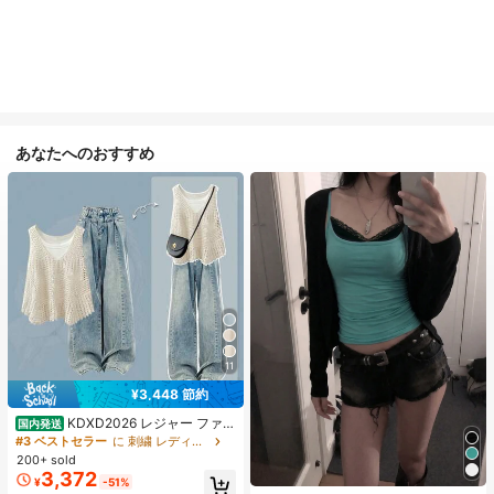
あなたへのおすすめ
11
¥3,448 節約
KDXD2026 レジャー ファッ
国内発送
ション ロングサイズ 夏服 女性 ワイ
#3 ベストセラー
に 刺繍 レディースコーデ
ルドスタイル ボア付きトップス ワイ
200+ sold
ルドスタイル ロングスカート 3点セ
3,372
¥
-51%
#1 ベストセラー
に 緑色 万能デイリートップス
ット UVカット 軽量 通気性 袖付き