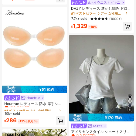
#ハイウエストビキニ
イ、6000mAh大容量バッテリー、4
5W急速充電、オクタコアチップセッ
DAZY レディース 透かし編み ドロッ
ト、アダプターなし
プショルダー カバーアップ 夏 シア
#1 ベストセラー
シアー 女性用のカバーアップ
ー バケーション ビーチ
7.7k+ sold
(1000+)
1,329
¥
-18%
¥51 節約
Hourtrue
#1 ベストセラー
なし 女性用粘着ブラ
売り切れ間近！
Hourtrue レディース 防水 厚手シリ
コン製 ニップルカバー 小さな胸用
#1 ベストセラー
#1 ベストセラー
なし 女性用粘着ブラ
なし 女性用粘着ブラ
8
リフトアップ＆プッシュイン ウェデ
10k+ sold
売り切れ間近！
売り切れ間近！
ィング撮影向け ブライズメイド用
¥170 節約
#1 ベストセラー
なし 女性用粘着ブラ
286
¥
-15%
残り3日
売り切れ間近！
MJYY
#1 ベストセラー
ファブリック 女性用Tシャツ
売り切れ間近！
アメリカンスタイル ショートスリー
ブ クルーネック フィッテッド Tシャ