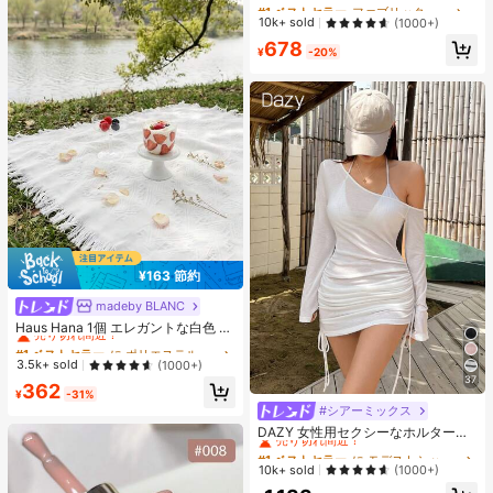
#1 ベストセラー
#1 ベストセラー
ファブリック 女性用Tシャツ
ファブリック 女性用Tシャツ
ツ レディース、春夏、新作ホワイト
売り切れ間近！
売り切れ間近！
10k+ sold
(1000+)
カジュアルトップス
#1 ベストセラー
ファブリック 女性用Tシャツ
678
¥
-20%
売り切れ間近！
¥163 節約
madeby BLANC
#1 ベストセラー
に ポリエステル ピクニックマット
売り切れ間近！
Haus Hana 1個 エレガントな白色 ア
ウトドアキャンピングマット、ピク
#1 ベストセラー
#1 ベストセラー
に ポリエステル ピクニックマット
に ポリエステル ピクニックマット
ニックブランケット、ボヘミアンキ
売り切れ間近！
売り切れ間近！
3.5k+ sold
(1000+)
ャンプラグ、ビーチタオル、家具カ
37
#1 ベストセラー
に ポリエステル ピクニックマット
362
バー、多目的使用可能な両面ファブ
¥
-31%
売り切れ間近！
リックマット
#シアーミックス
#1 ベストセラー
に モデストシック 女性用トップス、ブラウス、Tシャツ
売り切れ間近！
DAZY 女性用セクシーなホルターネ
ック リボン ストラップ ルーチェ シ
#1 ベストセラー
#1 ベストセラー
に モデストシック 女性用トップス、ブラウス、Tシャツ
に モデストシック 女性用トップス、ブラウス、Tシャツ
アー ビーチカバーアップ水着ラッ
売り切れ間近！
売り切れ間近！
10k+ sold
(1000+)
プ、夏のY2Kロングスリーブ女性用
#1 ベストセラー
に モデストシック 女性用トップス、ブラウス、Tシャツ