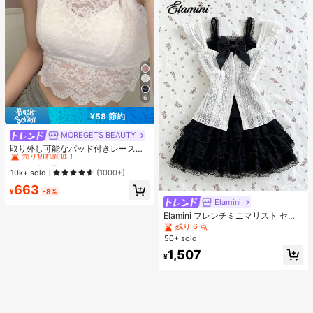
6
¥58 節約
MOREGETS BEAUTY
#1 ベストセラー
に エレガント ノースリーブキャミソール
売り切れ間近！
取り外し可能なパッド付きレースキ
ャミソール、多用途ノースリーブア
#1 ベストセラー
#1 ベストセラー
に エレガント ノースリーブキャミソール
に エレガント ノースリーブキャミソール
ンダーシャツ、女性向け、新学期、
売り切れ間近！
売り切れ間近！
10k+ sold
(1000+)
クリスマス、春節、カジュアルホワ
#1 ベストセラー
に エレガント ノースリーブキャミソール
663
イトサマー、シック&エレガント
¥
-8%
売り切れ間近！
Elamini
Elamini フレンチミニマリスト セク
シースタイル レース生地 ファッショ
残り 6 点
ン フリル袖デザイン スリムウエスト
50+ sold
ボタンアップ レイヤリング 上品 ガ
1,507
ーリー スウィート 遊び心 春夏新作
¥
レディースブラウス