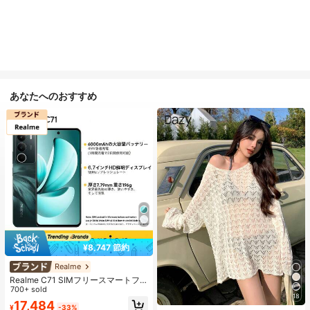
あなたへのおすすめ
¥8,747 節約
Realme
Realme C71 SIMフリースマートフ
ォン 6GB+128GB/8GB+256GB グロ
700+ sold
18
ーバル版 4G LTE、Android 15、50
17,484
¥
-33%
MP AIカメラ、120Hzディスプレ