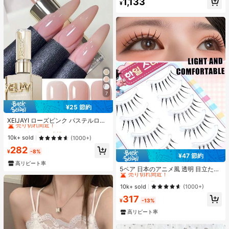
1,133
トップス オフショル
¥
売り切れ間近！
7
¥25 節約
#1 ベストセラー
光沢のある ジェルネイルポリッシュ
売り切れ間近！
XEIJAYI ローズピンク パステルロー
ズカラーシリーズ スウィート ジェン
#1 ベストセラー
#1 ベストセラー
光沢のある ジェルネイルポリッシュ
光沢のある ジェルネイルポリッシュ
トル ネイルポリッシュジェル プロフ
売り切れ間近！
売り切れ間近！
10k+ sold
(1000+)
ェッショナル ネイルサロン用
#1 ベストセラー
光沢のある ジェルネイルポリッシュ
282
¥
-8%
売り切れ間近！
¥47 節約
#1 ベストセラー
に スパイクマンガ つけまつげ
高リピート率
売り切れ間近！
5ペア 日本のアニメ風 透明 目立たな
い つけまつげ、自然で優しい軽量な
#1 ベストセラー
#1 ベストセラー
に スパイクマンガ つけまつげ
に スパイクマンガ つけまつげ
フェイクまつげ、デート、旅行、持
売り切れ間近！
売り切れ間近！
10k+ sold
(1000+)
ち運びに適しています
#1 ベストセラー
に スパイクマンガ つけまつげ
317
¥
-13%
売り切れ間近！
高リピート率