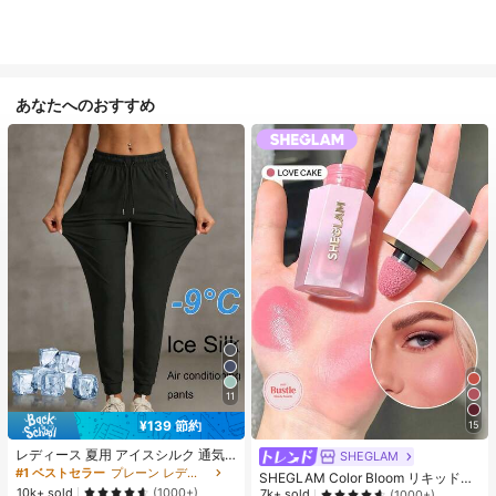
あなたへのおすすめ
11
¥139 節約
15
レディース 夏用 アイスシルク 通気
SHEGLAM
性 ランニングパンツ、速乾 軽量 ス
#1 ベストセラー
プレーン レディースパンツ
SHEGLAM Color Bloom リキッドチ
ポーツパンツ ジッパーポケット & ウ
10k+ sold
ークマット仕上げ-Love Cake チー
(1000+)
7k+ sold
(1000+)