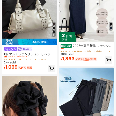
6
#4 ベストセラー
に 新しい 女性用ツーピース衣装
¥329 節約
売り切れ間近！
2026年夏用新作 ファッショ
国内発送
Taya
#1 ベストセラー
リベット 女性のショルダーバッグ
ンでカジュアルなセット、女性向け
#4 ベストセラー
#4 ベストセラー
に 新しい 女性用ツーピース衣装
に 新しい 女性用ツーピース衣装
ゆったりとしたシルエットのスリム
売り切れ間近！
1個 マルチファンクション リベット
100+ sold
売り切れ間近！
売り切れ間近！
効果のある2点セット、純色。外出や
ハンドバッグ、ビンテージバイクス
1,863
#1 ベストセラー
#1 ベストセラー
リベット 女性のショルダーバッグ
リベット 女性のショルダーバッグ
#4 ベストセラー
に 新しい 女性用ツーピース衣装
¥
-37%
過去6時間
遊びにぴったり
タイル リベットデコレーション PU
2k+ sold
売り切れ間近！
売り切れ間近！
売り切れ間近！
レザーショルダーバッグ、パンクロ
1,069
#1 ベストセラー
リベット 女性のショルダーバッグ
¥
-24%
概算
ック アンダーアームバッグ、仕事、
売り切れ間近！
通勤、デート、パーティー、音楽フ
ェスに適しています