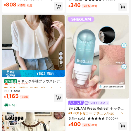
エストバンド付き フィットネス & ジ
ク 女性と女の子のためのブランドビ
808
346
ョギング用 ブラック、アスレジャー
¥
-15%
概算
¥
-23%
概算
ューティーコスメメイクアップ
7
¥502 節約
#5 ベストセラー
に エレガント レディーストップス
売り切れ間近！
V ネック半袖ブラウスレデ
国内発送
ィース 前タックロールスリーブパー
#5 ベストセラー
#5 ベストセラー
に エレガント レディーストップス
に エレガント レディーストップス
ルボタンドレープゆったり肉隠しオ
600+ sold
売り切れ間近！
売り切れ間近！
フィス万能シフォントップス
1,165
#5 ベストセラー
に エレガント レディーストップス
¥
-30%
売り切れ間近！
SHEGLAM
4-5日
SHEGLAM Press Refresh セッティ
ングスプレー 女性と女の子のための
#1 ベストセラー
ナチュラル 設定スプレー
ブランドビューティーコスメメイク
6.7k+ sold
(1000+)
アップ
400
¥
-23%
概算