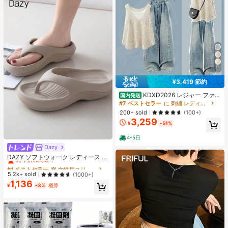
ラ、 誕生日、 スクイーズ水感、 す
いかんすくいーず、高品質 すくいー
ずめろじょい
11
¥3,419 節約
KDXD2026 レジャー ファッ
国内発送
ション ロングサイズ 夏服 女性 ワイ
#7 ベストセラー
に 刺繍 レディースコーデ
ルドスタイル ボア付きトップス ワイ
200+ sold
(100+)
ルドスタイル ロングスカート 3点セ
3,259
ット UVカット 軽量 通気性 袖付き
¥
-51%
ヒップカバー効果 通気性抜群 サイズ
豊富
4-5日
Dazy
#1 ベストセラー
寮 女性用スリッパ
売り切れ間近！
DAZY ソフトウォーク レディース E
VA ミッドヒール プラットフォーム
#1 ベストセラー
#1 ベストセラー
寮 女性用スリッパ
寮 女性用スリッパ
ビーチサンダル - 超軽量、通気性、
売り切れ間近！
売り切れ間近！
5.2k+ sold
(1000+)
快適、滑り止め、ソフトソール、ビ
1,136
#1 ベストセラー
寮 女性用スリッパ
ーチ、休暇、家庭の自由時間、日常
¥
-3%
概算
売り切れ間近！
着用に最適な ミニマリストデザイン
- 通年使用、スリッポン、無地、プ
リントなし