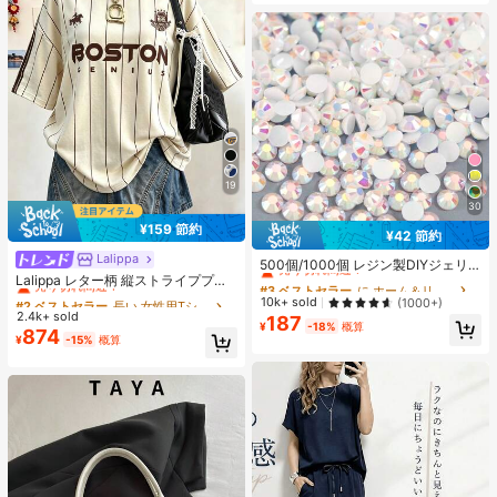
19
30
¥159 節約
¥42 節約
#3 ベストセラー
に ホーム＆リビング
Lalippa
#2 ベストセラー
長い 女性用Tシャツ
売り切れ間近！
500個/1000個 レジン製DIYジェリ
売り切れ間近！
ーフラットバックラインストーン 小
Lalippa レター柄 縦ストライププリ
#3 ベストセラー
#3 ベストセラー
に ホーム＆リビング
に ホーム＆リビング
さな丸型ラインストーン ミニ装飾ア
ント ファッショナブル ミニマル オ
#2 ベストセラー
#2 ベストセラー
長い 女性用Tシャツ
長い 女性用Tシャツ
売り切れ間近！
売り切れ間近！
10k+ sold
(1000+)
クセサリー スマホケース、カップ、
ーバーサイズ ミドル丈 ラウンドネッ
2.4k+ sold
売り切れ間近！
売り切れ間近！
187
#3 ベストセラー
に ホーム＆リビング
靴、ブーツ、衣類装飾、ハンドメイ
ク ドロップショルダー レディースT
¥
-18%
概算
874
#2 ベストセラー
長い 女性用Tシャツ
¥
-15%
概算
売り切れ間近！
ドDIYアイドル応援ファン、ネーム
シャツ 友人へのギフト
タグ用
売り切れ間近！