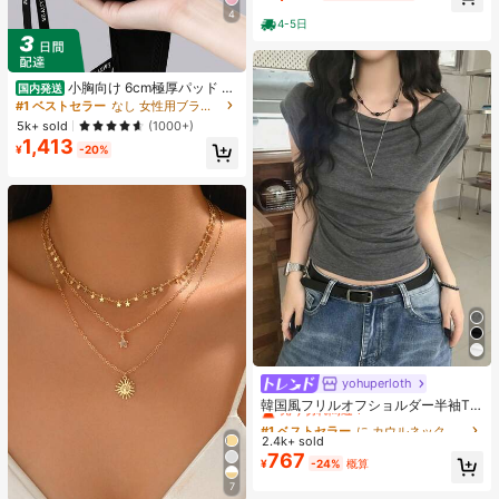
プス 上品フェミニンゆったりシルエ
4
ット通気性抜群 薄手軽量 肌触り柔ら
4-5日
か 体型カバー着痩せ効果 カジュアル
オフィスカジュアル
小胸向け 6cm極厚パッド 盛
国内発送
りブラ ノンワイヤー 谷間メイク シ
#1 ベストセラー
なし 女性用ブラジャーとブラレット
ームレス ボリュームアップ 美胸フィ
5k+ sold
(1000+)
ット ブラジャー
1,413
¥
-20%
yohuperloth
#1 ベストセラー
に カウルネック 女性用トップス、ブラウス、Tシャツ
売り切れ間近！
韓国風フリルオフショルダー半袖T
シャツ、フィットウエストスリミン
#1 ベストセラー
#1 ベストセラー
に カウルネック 女性用トップス、ブラウス、Tシャツ
に カウルネック 女性用トップス、ブラウス、Tシャツ
グ多用途トップ カジュアルサマー
2.4k+ sold
売り切れ間近！
売り切れ間近！
767
#1 ベストセラー
に カウルネック 女性用トップス、ブラウス、Tシャツ
¥
-24%
概算
売り切れ間近！
7