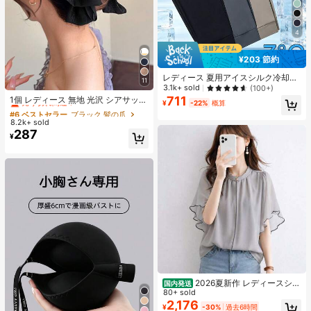
4
¥203 節約
レディース 夏用アイスシルク冷却ジ
11
#6 ベストセラー
ブラック 髪の爪
ョガーパンツ、速乾軽量スポーツパ
3.1k+ sold
(100+)
ンツ、ジッパーポケットとウエスト
売り切れ間近！
711
1個 レディース 無地 光沢 シアサッカ
¥
-22%
概算
バンド付き、フィットネスとランニ
ー リボン ヘアクリップ、エレガント
#6 ベストセラー
#6 ベストセラー
ブラック 髪の爪
ブラック 髪の爪
ングに適したアスレジャー
なファッション クロークリップ、日
8.2k+ sold
売り切れ間近！
売り切れ間近！
常使用に適しています (ヘアクロー 1
287
#6 ベストセラー
ブラック 髪の爪
¥
3cm-15cm)
売り切れ間近！
2026夏新作 レディースシャ
国内発送
ツ 日系ナチュラルスタイル ロースタ
80+ sold
ンドカラー フリルデザイン 半袖トッ
2,176
¥
-30%
過去6時間