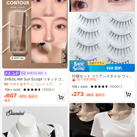
14
¥68 節約
#1 ベストセラー
に ナチュラル つけまつげ
SHEGLAM
売り切れ間近！
10個セット コリアンスタイル ウィ
SHEGLAM Sun Sculpt リキッドコン
スピー 細い つけまつげ 自己接着式
#1 ベストセラー
#1 ベストセラー
に ナチュラル つけまつげ
に ナチュラル つけまつげ
ター-Soft Tan ノーズシャドウ シェ
#2 ベストセラー
に コントゥア＆ブロンザー
アイライナー付き、透明感と際立つ
売り切れ間近！
売り切れ間近！
10k+ sold
(1000+)
ーディング 女性と女の子のためのブ
外観
10k+ sold
(1000+)
ランドビューティーコスメメイクア
#1 ベストセラー
に ナチュラル つけまつげ
273
607
¥
-20%
最終日
ップ
¥
-37%
最終日
売り切れ間近！
概算