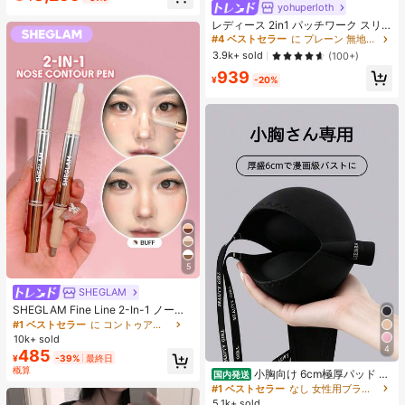
ヒップカバー効果 通気性抜群 サイズ
yohuperloth
#4 ベストセラー
に プレーン 無地のカジュアルTシャツ
豊富
売り切れ間近！
レディース 2in1 パッチワーク スリ
ムフィット 多用途 カジュアル 半袖T
#4 ベストセラー
#4 ベストセラー
に プレーン 無地のカジュアルTシャツ
に プレーン 無地のカジュアルTシャツ
シャツ ブラック 夏用
売り切れ間近！
売り切れ間近！
3.9k+ sold
(100+)
#4 ベストセラー
に プレーン 無地のカジュアルTシャツ
939
¥
-20%
売り切れ間近！
5
SHEGLAM
SHEGLAM Fine Line 2-In-1 ノーズ
コンター&ハイライトペン-Buff ノー
#1 ベストセラー
に コントゥア＆ブロンザー
ズシャドウ シェーディング 女性と女
10k+ sold
の子のためのブランドビューティー
4
485
¥
-39%
最終日
コスメメイクアップ
概算
小胸向け 6cm極厚パッド 盛
国内発送
りブラ ノンワイヤー 谷間メイク シ
#1 ベストセラー
なし 女性用ブラジャーとブラレット
ームレス ボリュームアップ 美胸フィ
5.1k+ sold