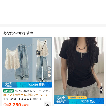
あなたへのおすすめ
11
¥3,419 節約
KDXD2026 レジャー ファッ
国内発送
ション ロングサイズ 夏服 女性 ワイ
#8 ベストセラー
に 刺繍 レディースコーデ
ルドスタイル ボア付きトップス ワイ
100+ sold
(100+)
ルドスタイル ロングスカート 3点セ
¥235 節約
3,259
ット UVカット 軽量 通気性 袖付き
¥
-51%