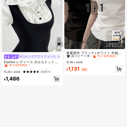
9
#2 ベストセラー
に 長持ちする 女性用トップス、ブラウス、Tシャツ
高リピート率
売り切れ間近！
春夏新作 ブラック+ホワイト 半袖T
#コケッテアウトフィット
#2 ベストセラー
夜遊び 女性用ブラウス
シャツ 2枚セット、レディース 無地
#2 ベストセラー
#2 ベストセラー
に 長持ちする 女性用トップス、ブラウス、Tシャツ
に 長持ちする 女性用トップス、ブラウス、Tシャツ
スリムフィット カジュアルアンダー
売り切れ間近！
Elamini レディース ポルカドット パ
6.4k+ sold
高リピート率
高リピート率
売り切れ間近！
売り切れ間近！
シャツ
ッチワーク レーストリム 配色 ウエ
#2 ベストセラー
#2 ベストセラー
夜遊び 女性用ブラウス
夜遊び 女性用ブラウス
#2 ベストセラー
に 長持ちする 女性用トップス、ブラウス、Tシャツ
1,131
¥
-3%
スト ショートスリーブ トップス 夏
売り切れ間近！
売り切れ間近！
6.2k+ sold
(500+)
高リピート率
売り切れ間近！
用
#2 ベストセラー
夜遊び 女性用ブラウス
1,486
¥
売り切れ間近！