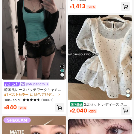
ット ブラジャー
1,413
¥
-20%
yohuperloth
#1 ベストセラー
に 緑色 万能デイリートップス
売り切れ間近！
韓国風レースパッチワークキャミソ
ールタンクトップ、Y2Kエステティ
#1 ベストセラー
#1 ベストセラー
に 緑色 万能デイリートップス
に 緑色 万能デイリートップス
ック、ストリートウェアカジュアル
売り切れ間近！
売り切れ間近！
10k+ sold
(1000+)
サマー
2点セット レディース スイ
国内発送
#1 ベストセラー
に 緑色 万能デイリートップス
840
ートスタイル 水玉模様 メッシュ フ
¥
-20%
2,040
売り切れ間近！
¥
-23%
リル パフスリーブ クロップトップ
フレッシュサマー ドールブラウス ト
ップス 半袖 ドット柄 ショート丈 透
け感 シースルー ガーリー 大人可愛
い フェミニン 春夏