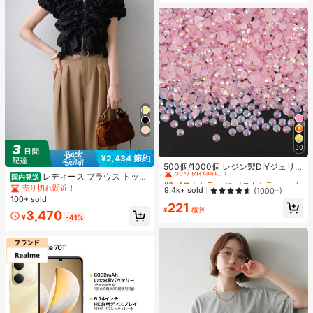
30
#3 ベストセラー
に ベストセラーの裁縫用品 アパレル縫製・生地
¥2,434 節約
売り切れ間近！
500個/1000個 レジン製DIYジェリ
ーフラットバックラインストーン、
レディース ブラウス トップ
国内発送
#3 ベストセラー
#3 ベストセラー
に ベストセラーの裁縫用品 アパレル縫製・生地
に ベストセラーの裁縫用品 アパレル縫製・生地
ミニラウンドラインストーン、スマ
ス 半袖 シャーリング フリル パフス
売り切れ間近！
売り切れ間近！
売り切れ間近！
9.4k+ sold
(1000+)
ホケース、カップ、靴、ブーツ、衣
リーブ オフショルダー 2way ボリュ
100+ sold
#3 ベストセラー
に ベストセラーの裁縫用品 アパレル縫製・生地
221
類装飾、ハンドメイドDIYアイドル
ーム袖 ショート丈 着痩せ 二の腕カ
¥
概算
3,470
売り切れ間近！
ファン、ネームタグ用
バー 骨格ウェーブ 大人可愛い きれ
¥
-41%
いめ フェミニン デート デート 春夏
ブラック