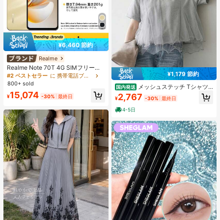
¥6,460 節約
Realme
Realme Note 70T 4G SIMフリー携
¥1,179 節約
帯電話 4GB+64GB/4GB+128GB/4G
#2 ベストセラー
に 携帯電話ブランド 携帯電話
B+256GB グローバル版 4G LTE、A
800+ sold
メッシュステッチ Tシャツ
国内発送
ndroid 15 スマートフォン、50MP AI
レディース ラウンドネック 立体デザ
15,074
カメラ、90Hz ディスプレイ モバイ
2,767
¥
-30%
最終日
¥
-30%
最終日
イン 通勤 万能 重ね着トップス
ルフォン プラスライト、6000mAh
大容量バッテリー、15W 急速充電、
4-5日
オクタコアチップセット、アダプタ
ーなし、ベトナムでSIMロック