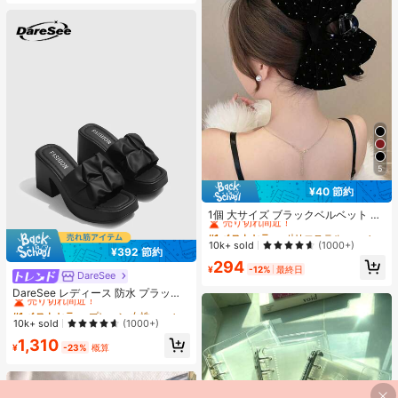
5
¥40 節約
#1 ベストセラー
ポリエステル 髪の爪
売り切れ間近！
1個 大サイズ ブラックベルベット リ
ボン ヘアクリップ クリスタルライン
#1 ベストセラー
#1 ベストセラー
ポリエステル 髪の爪
ポリエステル 髪の爪
ストーン装飾付き、エレガントな二
売り切れ間近！
売り切れ間近！
10k+ sold
(1000+)
¥392 節約
重レイヤー フロック加工リボン レデ
#1 ベストセラー
ポリエステル 髪の爪
294
ィース用
¥
-12%
最終日
DareSee
#1 ベストセラー
プレーン 女性用ヒールサンダル
売り切れ間近！
売り切れ間近！
DareSee レディース 防水 プラット
フォーム 厚底サンダル オープントゥ
#1 ベストセラー
#1 ベストセラー
プレーン 女性用ヒールサンダル
プレーン 女性用ヒールサンダル
スリッポンシューズ 夏新作 チャンキ
売り切れ間近！
売り切れ間近！
10k+ sold
(1000+)
ーハイヒール Y2Kスタイル 通学向け
#1 ベストセラー
プレーン 女性用ヒールサンダル
1,310
¥
-23%
概算
売り切れ間近！