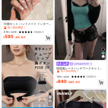
10個セット ハンドメイド インター
ネットセレブリティ優しいラインス
売り切れ間近！
トーンラティスフレンチフォークフ
4.1k+ sold
(1000+)
ァックスパールピンクキャットアイ
595
ボウ偽ネイル プレスオンネイル ネイ
¥
-4%
概算
ルサプライ ハンドメイドプレスオン
ネイル
yohuperloth
#1 ベストセラー
に 緑色 万能デイリートップス
売り切れ間近！
韓国風レースパッチワークキャミソ
ールタンクトップ、Y2Kエステティ
#1 ベストセラー
#1 ベストセラー
に 緑色 万能デイリートップス
に 緑色 万能デイリートップス
ック、ストリートウェアカジュアル
売り切れ間近！
売り切れ間近！
10k+ sold
(1000+)
サマー
840
#1 ベストセラー
に 緑色 万能デイリートップス
¥
-24%
概算
売り切れ間近！
4