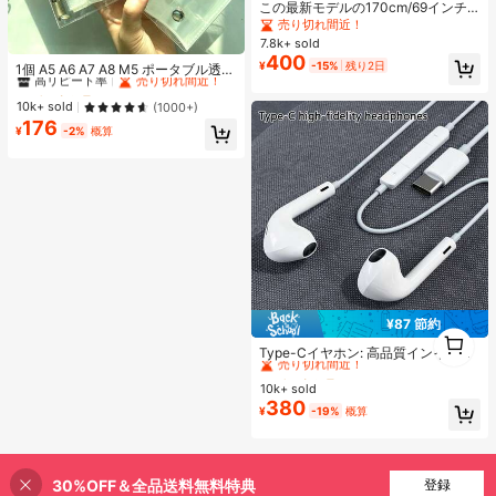
この最新モデルの170cm/69インチ
のBluetoothリモコン式セルフィース
売り切れ間近！
ティック、スマホホルダー、LEDラ
7.8k+ sold
#1 ベストセラー
マルチカラー バインダー
イト付きは合金素材で作られていま
400
¥
-15%
残り2日
高リピート率
売り切れ間近！
す。ビデオ撮影、ライフレコーディ
1個 A5 A6 A7 A8 M5 ポータブル透明
ング、旅行に適しています。伸縮、
ルーズリーフバインダー、透明ステ
#1 ベストセラー
#1 ベストセラー
マルチカラー バインダー
マルチカラー バインダー
360度回転、スタビライザー、折り
ッカーブック、シールブック、ステ
高リピート率
高リピート率
売り切れ間近！
売り切れ間近！
10k+ sold
(1000+)
たたみ式の携帯用三脚式セルフィー
ッカーブック、写真収納バッグ、フ
176
#1 ベストセラー
マルチカラー バインダー
スティックです。バレンタインデー
ォトアルバム、貯金プランブック、
¥
-2%
概算
高リピート率
売り切れ間近！
のカップル撮影に最適なツールで
プランナー、ノート、オフィス文房
す。
具、学用品として使用可能
¥87 節約
#1 ベストセラー
に エレクトロニクス
1
1
売り切れ間近！
Type-Cイヤホン: 高品質インイヤー
ヘッドホン、3ボタンインラインコ
#1 ベストセラー
#1 ベストセラー
に エレクトロニクス
に エレクトロニクス
ントロール内蔵、音楽再生、通話応
10k+ sold
売り切れ間近！
売り切れ間近！
答、音量調整が簡単。17/16/15シリ
380
#1 ベストセラー
に エレクトロニクス
¥
-19%
概算
ーズ、Plus、Pro、Pro Maxモデル対
売り切れ間近！
応
30%OFF＆全品送料無料特典
登録