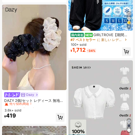
8
GIRLTROVE【期間限
国内発送
NEW
定＆国内即発送】2026春・夏・秋新
#7 ベストセラー
に 新しい レディースパンツ
作刺繍入りの軽量でふんわりとした
100+ sold
ワイドパンツ、女性向けハイウエス
1,712
¥
-34%
ト。夏のビーチバケーションにぴっ
たり
Dazy
#4 ベストセラー
ポリエステル 髪の爪
売り切れ間近！
DAZY 2個/セット レディース 無地
光沢 シアサッカー リボン ヘアクリ
#4 ベストセラー
#4 ベストセラー
ポリエステル 髪の爪
ポリエステル 髪の爪
ップ、エレガントなファッション ク
3.6k+ sold
売り切れ間近！
売り切れ間近！
ロークリップ、日常使用に適してい
419
#4 ベストセラー
ポリエステル 髪の爪
¥
ます(ヘアクロー 13cm-15cm)
売り切れ間近！