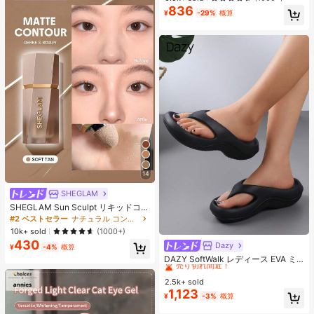
ス、アイロンペーパー、カラフルな
836
売り切れ間近！
キーチェーン、装飾アクセサリー、
¥
-29%
概算
ハンギングロープ付き、DIY愛好家
がDIYパズル、バレンタインデーギ
フト、誕生日ギフトを手作りできま
す。
14
SHEGLAM
SHEGLAM Sun Sculpt リキッドコン
ター-Soft Tan ノーズシャドウ シェ
#2 ベストセラー
ナチュラル コントゥア＆ブロンザー
ーディング 女性と女の子のためのブ
10k+ sold
(1000+)
ランドビューティーコスメメイクア
430
Dazy
#2 ベストセラー
寮 女性用スリッパ
ップ
¥
-4%
概算
売り切れ間近！
DAZY SoftWalk レディース EVA ミ
ッドヒールプラットフォームビーチ
#2 ベストセラー
#2 ベストセラー
寮 女性用スリッパ
寮 女性用スリッパ
サンダル - 超軽量、通気性、快適、
2.5k+ sold
売り切れ間近！
売り切れ間近！
滑り止め、柔らかいソール、ミニマ
1,123
#2 ベストセラー
寮 女性用スリッパ
¥
-3%
概算
ルデザイン、ビーチ、休暇、家庭で
売り切れ間近！
の自由時間、デイリー着用に適し、