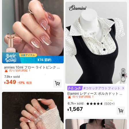
オールシーズン、スリップオン、無
地、プリントなし
¥74 節約
#1 ベストセラー
に アニーズ ジェルネイルポリッシュ
売り切れ間近！
annies 10ml フロー ライトピンク キ
ャットアイ ジェルネイルポリッシュ
#1 ベストセラー
#1 ベストセラー
に アニーズ ジェルネイルポリッシュ
に アニーズ ジェルネイルポリッシュ
ウルトラシャイン UVジェル ミラー
7.9k+ sold
売り切れ間近！
売り切れ間近！
グラス キャットマグネットジェル ワ
349
#1 ベストセラー
に アニーズ ジェルネイルポリッシュ
¥
-17%
概算
ニス ネイルサプライ
売り切れ間近！
#コケッテアウトフィット
#2 ベストセラー
夜遊び 女性用ブラウス
売り切れ間近！
Elamini レディース ポルカドット パ
ッチワーク レーストリム 配色 ウエ
#2 ベストセラー
#2 ベストセラー
夜遊び 女性用ブラウス
夜遊び 女性用ブラウス
スト ショートスリーブ トップス 夏
売り切れ間近！
売り切れ間近！
6.7k+ sold
(500+)
用
1,567
#2 ベストセラー
夜遊び 女性用ブラウス
¥
売り切れ間近！