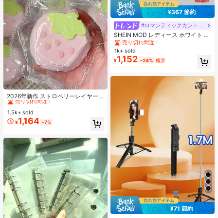
¥367 節約
#ロマンティックカントリー
SHEIN MOD レディース ホワイト 夏
用 かわいい エレガント ティーパー
売り切れ間近！
ティー レース パフスリーブ シング
1k+ sold
ルブレスト ブラウス、ヴィンテージ
1,152
¥
-24%
概算
コートスタイル クロップトップ、ピ
ーターパンカラー Y2K
#1 ベストセラー
に シリコーン ティーンエイジャー向けのノベルティ＆ギャグおもちゃ
売り切れ間近！
2026年新作 ストロベリーレイヤー
ケーキ シリコンスクイーズトイ 1
#1 ベストセラー
#1 ベストセラー
に シリコーン ティーンエイジャー向けのノベルティ＆ギャグおもちゃ
に シリコーン ティーンエイジャー向けのノベルティ＆ギャグおもちゃ
個、厚手&ソフト、学生、誕生日、
1.5k+ sold
売り切れ間近！
売り切れ間近！
サプライズ、ホリデー、カップル、
1,164
#1 ベストセラー
に シリコーン ティーンエイジャー向けのノベルティ＆ギャグおもちゃ
¥
-7%
クリスマス、ゲーマー、ストレス解
売り切れ間近！
消に最適なギフト
¥71 節約