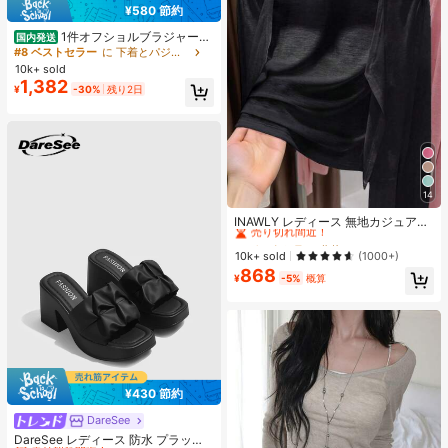
¥580 節約
1件オフショルブラジャー、
国内発送
小胸用アップチューブトップ、 オフ
#8 ベストセラー
に 下着とパジャマ
ショルインナー 、脇高 谷間メイク下
10k+ sold
着、A/Bカップノンワイヤーぶらジ
1,382
¥
-30%
残り2日
ャー
14
#1 ベストセラー
作物 レディース軽量カーディガン
売り切れ間近！
INAWLY レディース 無地カジュアル
薄手カーディガン、春夏用
#1 ベストセラー
#1 ベストセラー
作物 レディース軽量カーディガン
作物 レディース軽量カーディガン
売り切れ間近！
売り切れ間近！
10k+ sold
(1000+)
868
#1 ベストセラー
作物 レディース軽量カーディガン
¥
-5%
概算
売り切れ間近！
¥430 節約
DareSee
#1 ベストセラー
プレーン 女性用ヒールサンダル
売り切れ間近！
DareSee レディース 防水 プラット