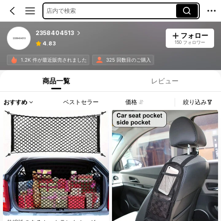
店内で検索
2358404513
フォロー
150 フォロワー
4.83
1.2K 件が最近販売されました
325 回数目のご購入
商品一覧
レビュー
おすすめ
ベストセラー
価格
絞り込み