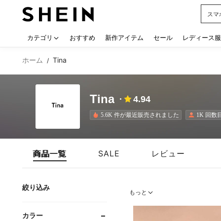
シー
Use up
カテゴリ
おすすめ
新作アイテム
セール
レディース服
ホーム
Tina
/
Tina
4.94
5.6K 件が最近販売されました
1K 回
商品一覧
SALE
レビュー
絞り込み
もっと
カラー