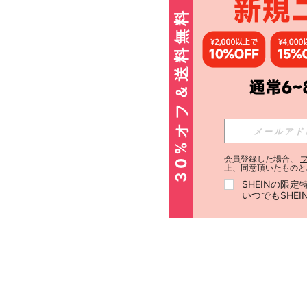
30%オフ＆送料無料
会員登録した場合、
上、同意頂いたものと
SHEINの限
いつでもSHE