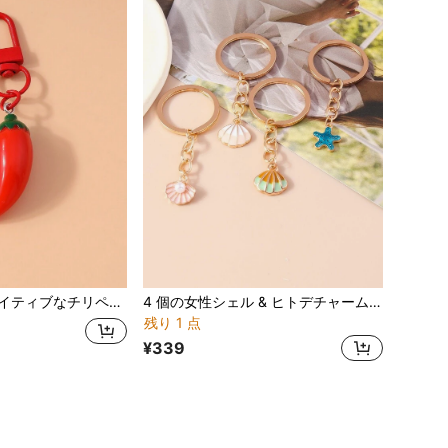
チャーム、学校、かわいいゴシック、Y2Kスタイルのギフト、母の日、父の日、卒業、先生への個性的な模造食品ペンダントキーリング
4 個の女性シェル & ヒトデチャームファッショナブルなキーホルダーギフト用
残り 1 点
¥339