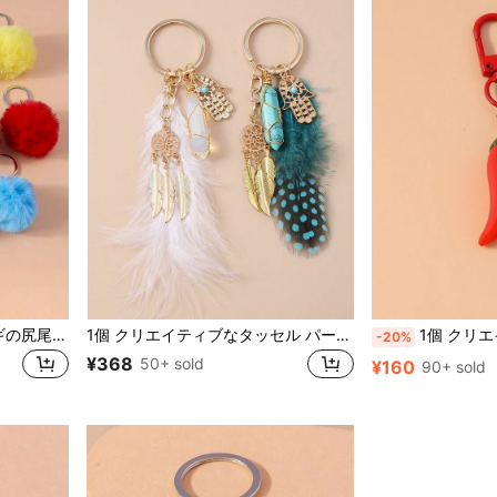
1個 かわいい フェイクウサギの尻尾 ポンポン キーチェーン、ユニセックス 通勤 キーホルダー デイリーウェア 車のアクセサリー ゴシック Y2K 母の日 父の日 卒業 先生への贈り物
1個 クリエイティブなタッセル パーム ヘキサゴナル フラワー フォーク フェザー キーチェーン、デイリーウェア、車のアクセサリー、かわいいゴシック Y2K ハロウィン アクセサリー、教師の日、クリスマスギフトアイデア、バッグ ランヤード IDホルダー、車のアクセサリー、バッグチャーム、母の日、父の日、卒業、教師への贈り物
1個 クリエイティブなチリペッパーキーチェーン、女性の車のアクセサリー、バッグ
-20%
¥368
50+ sold
¥160
90+ sold