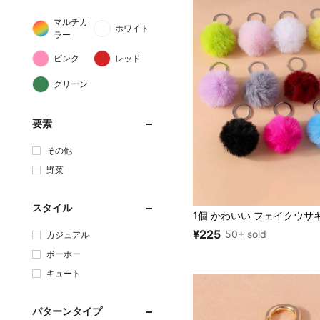
マルチカ
ホワイト
ラー
ピンク
レッド
グリーン
要素
その他
野菜
スタイル
¥225
50+ sold
カジュアル
ボーホー
キュート
パターンタイプ