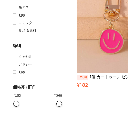
幾何学
動物
コミック
食品 & 飲料
詳細
タッセル
ファジー
動物
1個 カートゥーン ピンク メタリック キーチェーン レディース 日常使い 記念品 車用アクセサリー バッグチャーム スクール ゴシック Y2K クリスマスギフト アイデア バッグアクセサリー ランヤード IDホルダー 車用
-20%
¥182
価格帯 (JPY)
¥
160
¥
368