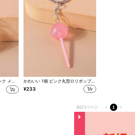
アクセサリー バッグチャーム 母の日 父の日 卒業 先生への贈り物
かわいい 1個 ピンク丸型ロリポップ型合金キーホルダー レディース向け、日常使い、車用アクセサリー、バッグチャーム、スクール、ゴシック、Y2Kスタイル、母の日、父の日、卒業、教師への贈り物に適しています
¥233
合計1ページ
1