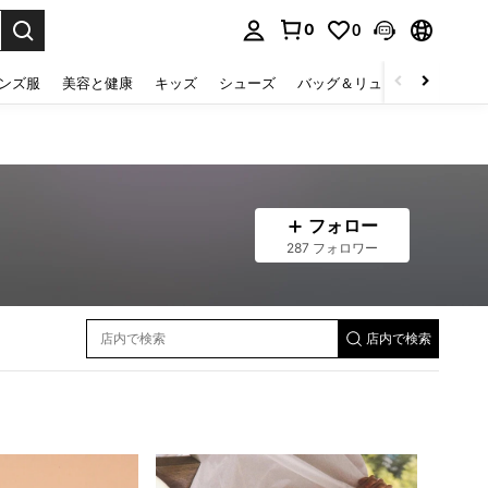
0
0
select.
ンズ服
美容と健康
キッズ
シューズ
バッグ＆リュック
下着＆
フォロー
287 フォロワー
店内で検索