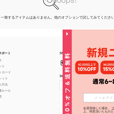
一致するアイテムはありません。他のオプションで試してみてくださ
サポート
SNSフォローはこちら：
30%オフ＆送料無料
せ
イント
フトカード
SHEIN STYLE NEWSを購読する
ォレット
入方法
価ルール
問
JP + 81
会員登録した場合、
上、同意頂いたものと
JP + 81