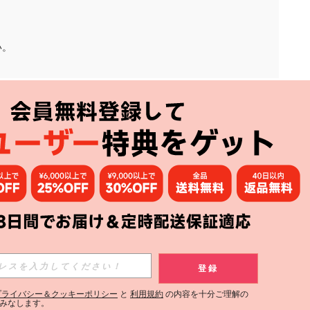
い。
アプリ
購読
登録
登録する
プライバシー＆クッキーポリシー
と
利用規約
の内容を十分ご理解の
みなします。
購読