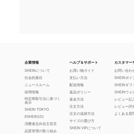
企業情報
ヘルプ＆サポート
カスタマー
SHEINについて
お買い物ガイド
お問い合わ
社会的責任
支払い方法
SHEINポ
ニュースルーム
配送情報
SHEINギ
採用情報
返品ポリシー
SHEINウ
特定商取引法に基づく
返金方法
レビュー記
表示
注文方法
レビュー評
SHEIN TOKYO
注文の追跡方法
よくある質
#SHEIN101
サイズの選び方
消費者志向自主宣言
SHEIN VIPについて
品質管理の取り組み