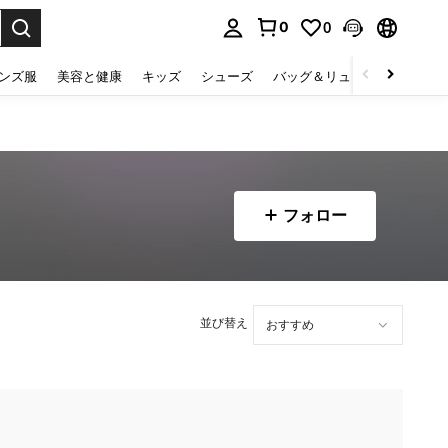
0
0
select.
ンズ服
美容と健康
キッズ
シューズ
バッグ＆リュック
下着＆
フォロー
並び替え