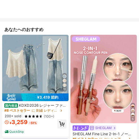
あなたへのおすすめ
11
¥3,419 節約
KDXD2026 レジャー ファッ
国内発送
ション ロングサイズ 夏服 女性 ワイ
#8 ベストセラー
に 刺繍 レディースコーデ
ルドスタイル ボア付きトップス ワイ
200+ sold
(100+)
ルドスタイル ロングスカート 3点セ
5
3,259
ット UVカット 軽量 通気性 袖付き
¥
-51%
ヒップカバー効果 通気性抜群 サイズ
SHEGLAM
豊富
QuickShip
SHEGLAM Fine Line 2-In-1 ノーズ
コンター&ハイライトペン-Buff ノー
#1 ベストセラー
に コントゥア＆ブロンザー