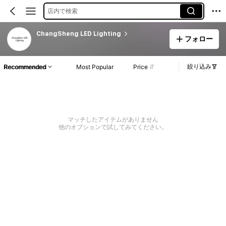
店内で検索
ChangSheng LED Lighting
フォロー
絞り込み
Recommended
Most Popular
Price
マッチしたアイテムがありません
他のオプションで試してみてください。