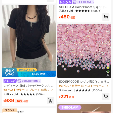
ヒップカバー効果 通気性抜群 サイズ
SHEGLAM
豊富
SHEGLAM Color Bloom リキッドチ
ークマット仕上げ-Love Cake チー
7.2k+ sold
(1000+)
ク 女性と女の子のためのブランドビ
450
ューティーコスメメイクアップ
¥
概算
¥249 節約
30
#3 ベストセラー
に ベストセラーの裁縫用品 アパレル縫製・生地
yohuperloth
#2 ベストセラー
に プレーン 無地のカジュアルTシャツ
売り切れ間近！
500個/1000個 レジン製DIYジェリ
ーフラットバックラインストーン、
売り切れ間近！
レディース 2in1 パッチワーク スリ
#3 ベストセラー
#3 ベストセラー
に ベストセラーの裁縫用品 アパレル縫製・生地
に ベストセラーの裁縫用品 アパレル縫製・生地
ミニラウンドラインストーン、スマ
ムフィット 多用途 カジュアル 半袖T
#2 ベストセラー
#2 ベストセラー
に プレーン 無地のカジュアルTシャツ
に プレーン 無地のカジュアルTシャツ
売り切れ間近！
売り切れ間近！
9.4k+ sold
(1000+)
ホケース、カップ、靴、ブーツ、衣
シャツ ブラック 夏用
売り切れ間近！
売り切れ間近！
4.8k+ sold
(100+)
#3 ベストセラー
に ベストセラーの裁縫用品 アパレル縫製・生地
221
類装飾、ハンドメイドDIYアイドル
¥
概算
#2 ベストセラー
に プレーン 無地のカジュアルTシャツ
売り切れ間近！
ファン、ネームタグ用
989
¥
-20%
概算
売り切れ間近！