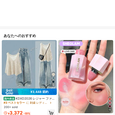
あなたへのおすすめ
11
¥3,448 節約
KDXD2026 レジャー ファッ
国内発送
ション ロングサイズ 夏服 女性 ワイ
#3 ベストセラー
に 刺繍 レディースコーデ
ルドスタイル ボア付きトップス ワイ
200+ sold
ルドスタイル ロングスカート 3点セ
15
3,372
ット UVカット 軽量 通気性 袖付き
¥
-51%