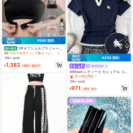
4
¥580 節約
1件オフショルブラジャー、
国内発送
13
小胸用アップチューブトップ、 オフ
#8 ベストセラー
に 下着とパジャマ
ショルインナー 、脇高 谷間メイク下
¥259 節約
10k+ sold
着、A/Bカップノンワイヤーぶらジ
1,382
ャー
Attitoon
#1 ベストセラー
に 襟 女性用トップス、ブラウス、Tシャツ
¥
-30%
最終日
売り切れ間近！
Attitoon レディース カジュアル コン
トラストカラー ポロカラー 半袖Tシ
#1 ベストセラー
#1 ベストセラー
に 襟 女性用トップス、ブラウス、Tシャツ
に 襟 女性用トップス、ブラウス、Tシャツ
ャツ、デイリーウェア
10k+ sold
売り切れ間近！
売り切れ間近！
#1 ベストセラー
に 襟 女性用トップス、ブラウス、Tシャツ
971
¥
-21%
概算
売り切れ間近！